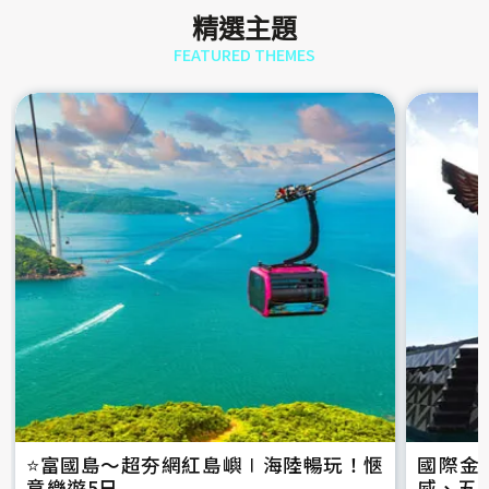
精選主題
FEATURED THEMES
⭐️富國島～超夯網紅島嶼∣海陸暢玩！愜
國際金
意樂遊5日
威、五