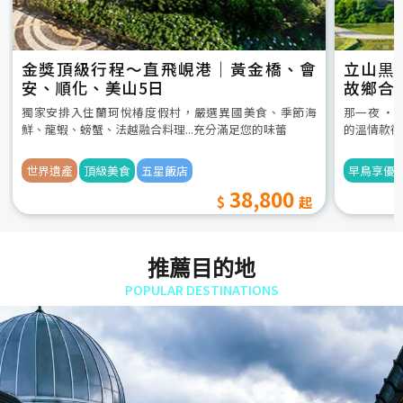
金獎頂級行程～直飛峴港｜黃金橋、會
立山黒
安、順化、美山5日
故鄉合
5日
獨家安排入住蘭珂悅椿度假村，嚴選異國美食、季節海
那一夜 ‧
鮮、龍蝦、螃蟹、法越融合料理...充分滿足您的味蕾
的溫情款待
世界遺產
頂級美食
五星飯店
早鳥享優
38,800
推薦目的地
POPULAR DESTINATIONS