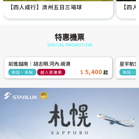
【四人成行】濟州五日三場球
【四人
特惠機票
SPECIAL PROMOTION
前進越南│胡志明.河內.峴港
星宇航
5,400
來回‧未稅
越人更優惠
來回‧