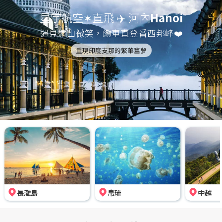
星宇航空✶直飛 ✈️ 河內
Hanoi
遇見遠山微笑，纜車直登番西邦峰❤️
重現印度支那的繁華舊夢
長灘島
帛琉
中越