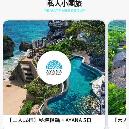
私人小團旅
PRIVATE MINI GROUP
【二人成行】秘境鞦韆、AYANA 5日
【六人