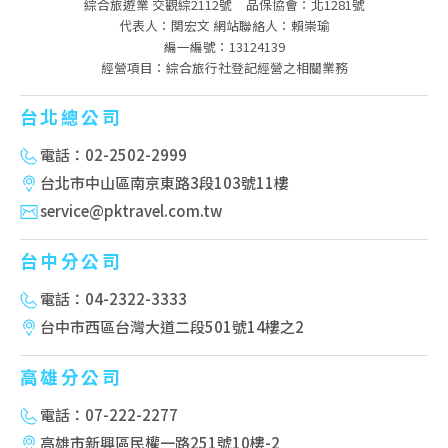
綜合旅遊業 交觀綜2112號
品保協會：北1281號
代表人：関宏文 網站聯絡人：賴崇瑜
編一編號：13124139
經營項目：綜合旅行社登記經營之相關業務
台北總公司
電話：02-2502-2999
台北市中山區南京東路3段103號11樓
service@pktravel.com.tw
台中分公司
電話：04-2322-3333
台中市西區台灣大道二段501號14樓之2
高雄分公司
電話：07-222-2277
高雄市新興區民權一路251號10樓-2