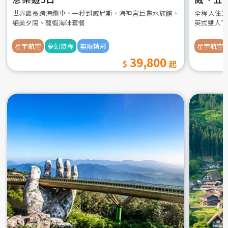
世界最長跨海纜車、一秒到威尼斯、海神宮巨龜水族館、
全程入住五
絕美夕陽、龍蝦海味套餐
英式雙人下
星宇航空
夢幻旅程
無限精彩
星宇航空
39,800