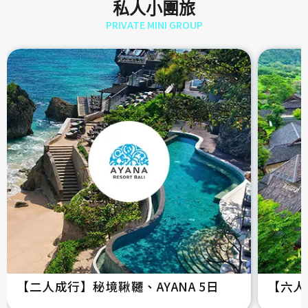
私人小團旅
PRIVATE MINI GROUP
【二人成行】秘境鞦韆、AYANA 5日
【六人