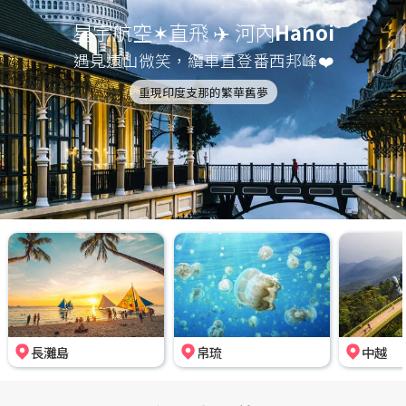
星宇航空✶直飛 ✈️ 河內
Hanoi
遇見遠山微笑，纜車直登番西邦峰❤️
重現印度支那的繁華舊夢
長灘島
帛琉
中越