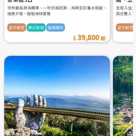
世界最長跨海纜車、一秒到威尼斯、海神宮巨龜水族館、
全程入住五
絕美夕陽、龍蝦海味套餐
英式雙人下
星宇航空
夢幻旅程
無限精彩
星宇航空
39,800