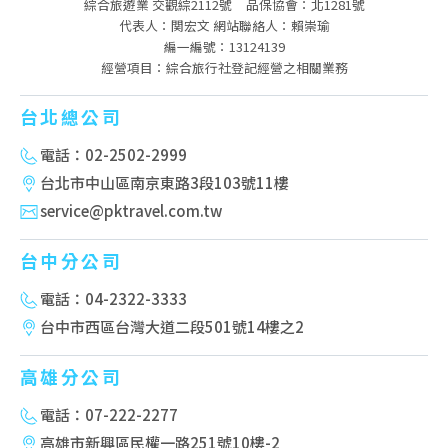
綜合旅遊業 交觀綜2112號
品保協會：北1281號
代表人：関宏文 網站聯絡人：賴崇瑜
編一編號：13124139
經營項目：綜合旅行社登記經營之相關業務
台北總公司
電話：02-2502-2999
台北市中山區南京東路3段103號11樓
service@pktravel.com.tw
台中分公司
電話：04-2322-3333
台中市西區台灣大道二段501號14樓之2
高雄分公司
電話：07-222-2277
高雄市新興區民權一路251號10樓-2