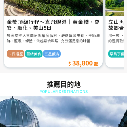
金獎頂級行程～直飛峴港｜黃金橋、會
立山黒
安、順化、美山5日
故鄉合
5日
獨家安排入住蘭珂悅椿度假村，嚴選異國美食、季節海
那一夜 ‧
鮮、龍蝦、螃蟹、法越融合料理...充分滿足您的味蕾
的溫情款待
世界遺產
頂級美食
五星飯店
早鳥享優
38,800
推薦目的地
POPULAR DESTINATIONS