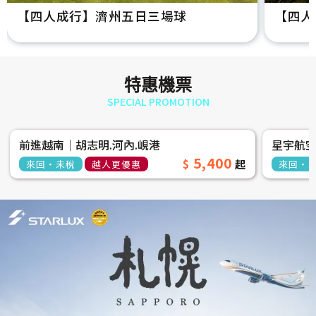
【四人成行】濟州五日三場球
【四人
特惠機票
SPECIAL PROMOTION
前進越南│胡志明.河內.峴港
星宇航
5,400
來回‧未稅
越人更優惠
來回‧