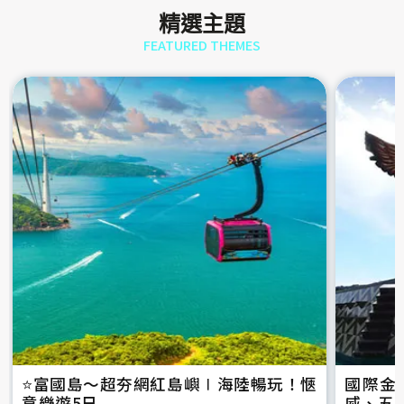
精選主題
FEATURED THEMES
⭐️富國島～超夯網紅島嶼∣海陸暢玩！愜
國際金
意樂遊5日
威、五