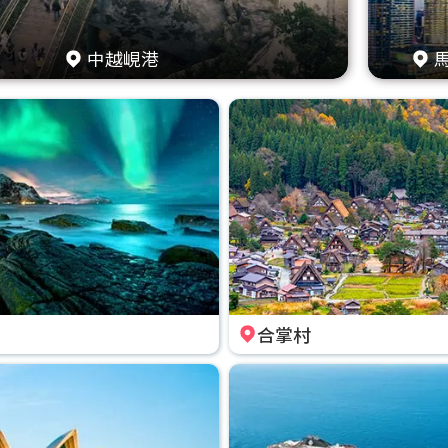
中越峴港
合掌村