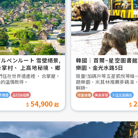
ルペンルート 雪壁絕景,
韓國│首爾~星空圖書館2
合掌村、 上高地秘境、鄉
樂園、金光水路5日
日
我們住在世界遺產裡 ‧ 合掌屋，
限量!加碼升等五星凱悅等級
桑的溫情款待。
題樂園、米其林推薦蔘鷄湯
鮮鍋~
界遺產
品冠自組團
限量搶購
美食享宴
入住五星飯店
54,900
2