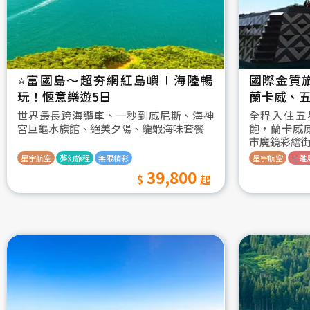
⭐️富國島～超夯網紅島嶼∣海陸暢
國際金質
玩！愜意樂遊5日
蘭卡威、五
世界最長跨海纜車、一秒到威尼斯、海神
全程入住五
宮巨龜水族館、絕美夕陽、龍蝦海味套餐
飽，蘭卡威
市魔鏡彩繪
星宇航空
夢幻旅程
無限精彩
星宇航空
三離
39,800