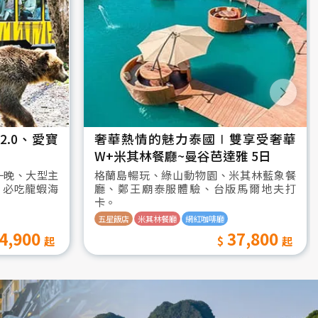
.0、愛寶
奢華熱情的魅力泰國∣雙享受奢華
W+米其林餐廳~曼谷芭達雅 5日
一晚、大型主
格蘭島暢玩、綠山動物園、米其林藍象餐
、必吃龍蝦海
廳、鄭王廟泰服體驗、台版馬爾地夫打
卡。
五星飯店
米其林餐廳
網紅咖啡廳
4,900
37,800