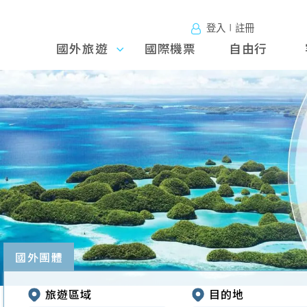
登入∣註冊
國外旅遊
國外旅
國際機票
自由行
遊
往前
國外團體
旅遊區域
目的地