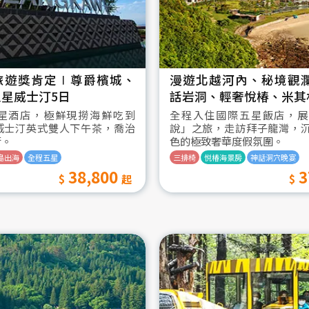
旅遊獎肯定∣尊爵檳城、
漫遊北越河內、秘境觀
星威士汀5日
話岩洞、輕奢悅椿、米其
星酒店，極鮮現撈海鮮吃到
全程入住國際五星飯店，展
威士汀英式雙人下午茶，喬治
說」之旅，走訪拜子龍灣，
街。
色的極致奢華度假氛圍。
島出海
全程五星
三排椅
悦椿海景房
神話洞穴晚宴
38,800
3