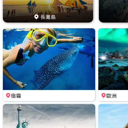
長灘島
宿霧
歐洲