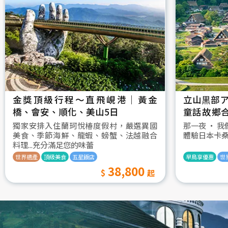
金獎頂級行程～直飛峴港｜黃金
立山黒部ア
橋、會安、順化、美山5日
童話故鄉
村古街町5
獨家安排入住蘭珂悅椿度假村，嚴選異國
那一夜 ‧ 
美食、季節海鮮、龍蝦、螃蟹、法越融合
體驗日本卡
料理...充分滿足您的味蕾
世界遺產
頂級美食
五星飯店
早鳥享優惠
世
38,800