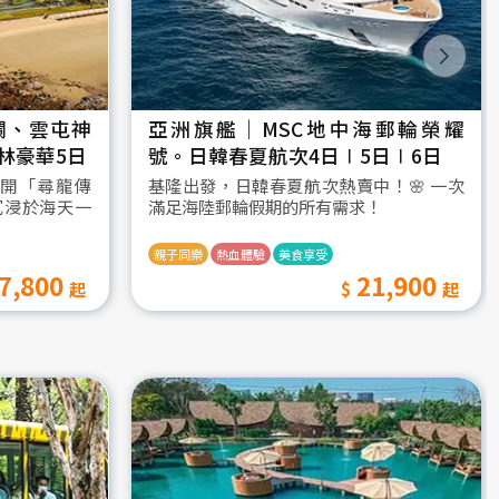
瀾、雲屯神
亞洲旗艦｜MSC地中海郵輪榮耀
林豪華5日
號。日韓春夏航次4日∣5日∣6日
開「尋龍傳
基隆出發，日韓春夏航次熱賣中！🌸 一次
沉浸於海天一
滿足海陸郵輪假期的所有需求！
親子同樂
熱血體驗
美食享受
7,800
21,900