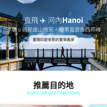
直飛 ✈️ 河內
Hanoi
沙壩☺遇見遠山微笑，纜車直登番西邦峰
重現印度支那的繁華舊夢
推薦目的地
POPULAR DESTINATIONS