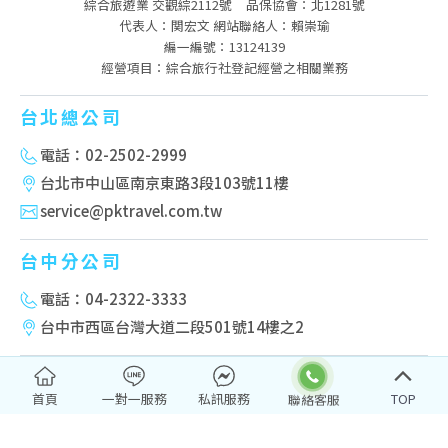
綜合旅遊業 交觀綜2112號
品保協會：北1281號
代表人：関宏文 網站聯絡人：賴崇瑜
編一編號：13124139
經營項目：綜合旅行社登記經營之相關業務
台北總公司
電話：02-2502-2999
台北市中山區南京東路3段103號11樓
service@pktravel.com.tw
台中分公司
電話：04-2322-3333
台中市西區台灣大道二段501號14樓之2
高雄分公司
首頁
一對一服務
私訊服務
TOP
電話：07-222-2277
高雄市新興區民權一路251號10樓-2