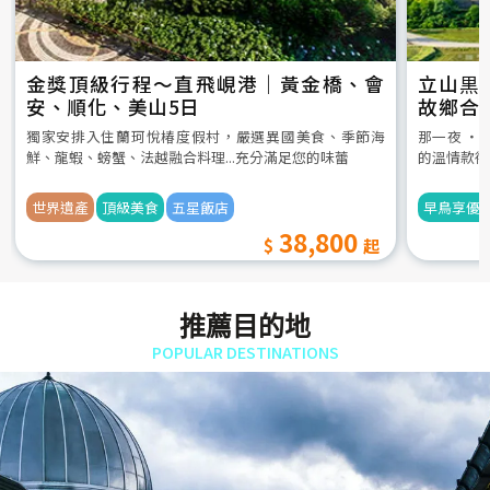
金獎頂級行程～直飛峴港｜黃金橋、會
立山黒
安、順化、美山5日
故鄉合
5日
獨家安排入住蘭珂悅椿度假村，嚴選異國美食、季節海
那一夜 ‧
鮮、龍蝦、螃蟹、法越融合料理...充分滿足您的味蕾
的溫情款待
世界遺產
頂級美食
五星飯店
早鳥享優
38,800
推薦目的地
POPULAR DESTINATIONS