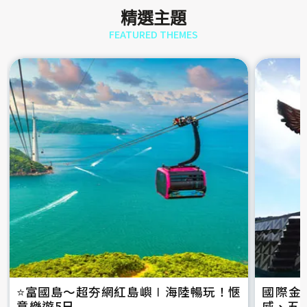
精選主題
FEATURED THEMES
⭐️富國島～超夯網紅島嶼∣海陸暢玩！愜
國際金
意樂遊5日
威、五