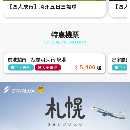
【四人成行】濟州五日三場球
【四人
特惠機票
SPECIAL PROMOTION
前進越南│胡志明.河內.峴港
星宇航
5,400
來回‧未稅
越人更優惠
來回‧