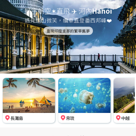
星宇航空✶直飛 ✈️ 河內
Hanoi
遇見遠山微笑，纜車直登番西邦峰❤️
重現印度支那的繁華舊夢
長灘島
帛琉
中越