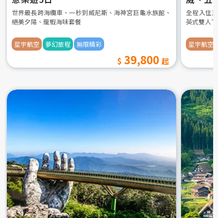
世界最長跨海纜車、一秒到威尼斯、海神宮巨龜水族館、
全程入住五
絕美夕陽、龍蝦海味套餐
英式雙人下
星宇航空
夢幻旅程
無限精彩
星宇航空
39,800