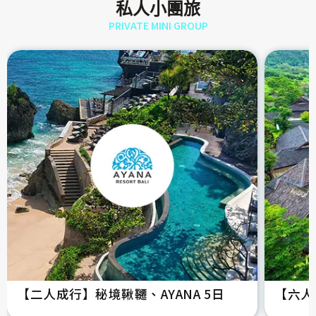
私人小團旅
PRIVATE MINI GROUP
【二人成行】秘境鞦韆、AYANA 5日
【六人