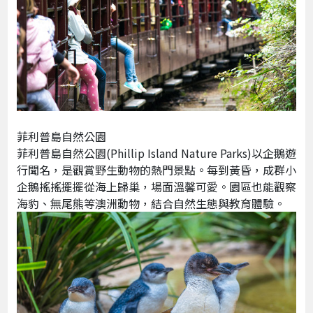
菲利普島自然公園
菲利普島自然公園(Phillip Island Nature Parks)以企鵝遊
行聞名，是觀賞野生動物的熱門景點。每到黃昏，成群小
企鵝搖搖擺擺從海上歸巢，場面溫馨可愛。園區也能觀察
海豹、無尾熊等澳洲動物，結合自然生態與教育體驗。