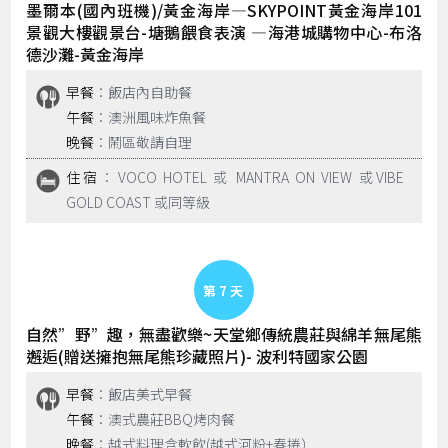
墨爾本(國內班機)/黃金海岸—SKYPOINT黃金海岸101
景觀大樓觀景台-塘鵝餵食表演 —海港城購物中心-布洛
德沙灘-黃金海岸
早餐
：飯店內自助餐
午餐
：澳洲風味炸魚餐
晚餐
：鬧區敬請自理
住宿
：VOCO HOTEL 或 MANTRA ON VIEW 或VIBE
GOLD COAST 或同等級
Day 7
自然”野”趣，無盡歡樂~天堂鄉傳統農莊與綿羊無尾熊
邂逅(贈送擁抱無尾熊珍藏照片)- 波利特國家公園
早餐
：飯店美式早餐
午餐
：澳式農莊BBQ烤肉餐
晚餐
：越式料理含軟飲(越式河粉+春捲）