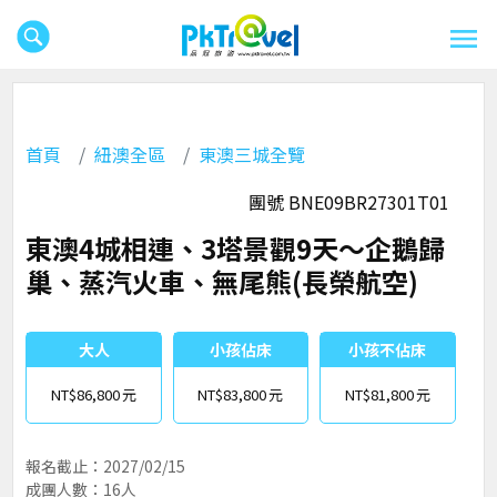
首頁
紐澳全區
東澳三城全覽
團號 BNE09BR27301T01
東澳4城相連、3塔景觀9天～企鵝歸
巢、蒸汽火車、無尾熊(長榮航空)
大人
小孩佔床
小孩不佔床
NT$86,800
NT$83,800
NT$81,800
報名截止：2027/02/15
成團人數：16人