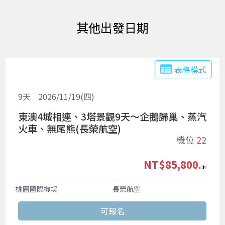
出發日期
表格模式
9
天
2026/11/19(四)
東澳4城相連、3塔景觀9天～企鵝歸巢、蒸汽
火車、無尾熊(長榮航空)
機位
22
NT$85,800
起
桃園國際機場
長榮航空