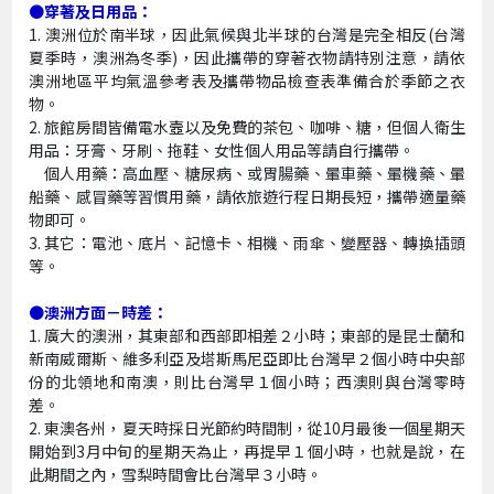
●穿著及日用品：
1. 澳洲位於南半球，因此氣候與北半球的台灣是完全相反(台灣
夏季時，澳洲為冬季)，因此攜帶的穿著衣物請特別注意，請依
澳洲地區平均氣溫參考表及攜帶物品檢查表準備合於季節之衣
物。
2. 旅館房間皆備電水壼以及免費的茶包、咖啡、糖，但個人衛生
用品：牙膏、牙刷、拖鞋、女性個人用品等請自行攜帶。
個人用藥：高血壓、糖尿病、或胃腸藥、暈車藥、暈機藥、暈
船藥、感冒藥等習慣用藥，請依旅遊行程日期長短，攜帶適量藥
物即可。
3. 其它：電池、底片、記憶卡、相機、雨傘、變壓器、轉換插頭
等。
●澳洲方面－時差：
1.
廣大的澳洲，其東部和西部即相差２小時；東部的是昆士蘭和
新南威爾斯、維多利亞及塔斯馬尼亞即比台灣早２個小時中央部
份的北領地和南澳，則比台灣早１個小時；西澳則與台灣零時
差。
2. 東澳各州，夏天時採日光節約時間制，從10月最後一個星期天
開始到3月中旬的星期天為止，再提早１個小時，也就是說，在
此期間之內，雪梨時間會比台灣早３小時。