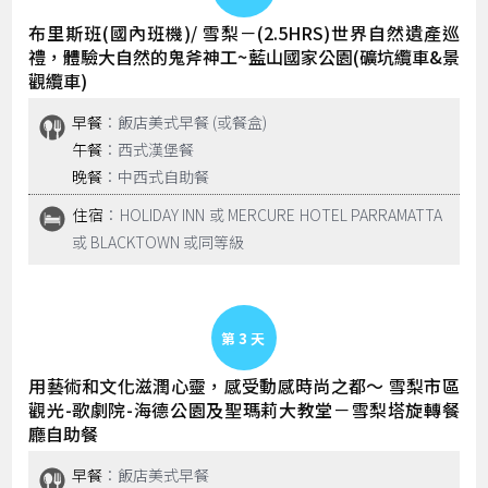
布里斯班(國內班機)/ 雪梨－(2.5HRS)世界自然遺產巡
禮，體驗大自然的鬼斧神工~藍山國家公園(礦坑纜車&景
觀纜車)
早餐
：飯店美式早餐 (或餐盒)
午餐
：西式漢堡餐
晚餐
：中西式自助餐
住宿
：HOLIDAY INN 或 MERCURE HOTEL PARRAMATTA
或 BLACKTOWN 或同等級
Day 3
用藝術和文化滋潤心靈，感受動感時尚之都～ 雪梨市區
觀光-歌劇院-海德公園及聖瑪莉大教堂－雪梨塔旋轉餐
廳自助餐
早餐
：飯店美式早餐