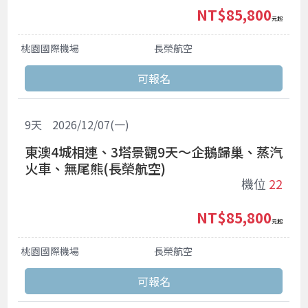
NT$85,800
起
桃園國際機場
長榮航空
9
天
2026/12/07(一)
東澳4城相連、3塔景觀9天～企鵝歸巢、蒸汽
火車、無尾熊(長榮航空)
機位
22
NT$85,800
起
桃園國際機場
長榮航空