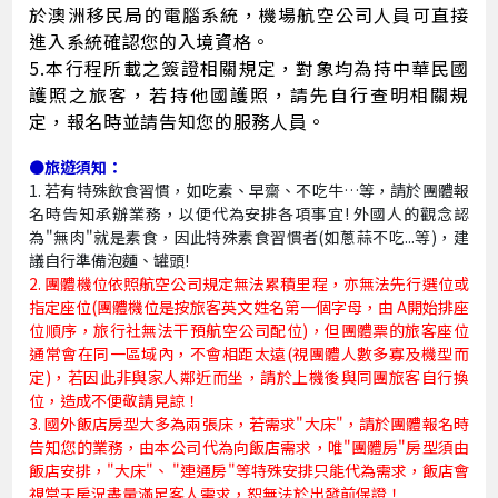
於澳洲移民局的電腦系統，機場航空公司人員可直接
進入系統確認您的入境資格。
5.
本行程所載之簽證相關規定，對象均為持中華民國
護照之旅客，若持他國護照，請先自行查明相關規
定，報名時並請告知您的服務人員。
●旅遊須知：
1. 若有特殊飲食習慣，如吃素、早齋、不吃牛…等，請於團體報
名時告知承辦業務，以便代為安排各項事宜! 外國人的觀念認
為"無肉"就是素食，因此特殊素食習慣者(如蔥蒜不吃...等)，建
議自行準備泡麵、罐頭!
2. 團體機位依照航空公司規定無法累積里程，亦無法先行選位或
指定座位(團體機位是按旅客英文姓名第一個字母，由 A開始排座
位順序，旅行社無法干預航空公司配位)，但團體票的旅客座位
通常會在同一區域內，不會相距太遠(視團體人數多寡及機型而
定)，若因此非與家人鄰近而坐，請於上機後與同團旅客自行換
位，造成不便敬請見諒！
3. 國外飯店房型大多為兩張床，若需求"大床"，請於團體報名時
告知您的業務，由本公司代為向飯店需求，唯"團體房"房型須由
飯店安排，"大床"、 "連通房"等特殊安排只能代為需求，飯店會
視當天房況盡量滿足客人需求，恕無法於出發前保證！