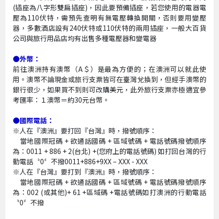
(插座為八字形雙扁插座)，因此要預備插座，若您使用的電器電
壓為110伏特，需預先查明有無電壓轉換開關，否則要用變壓
器，多數酒店設有240伏特或110伏特的兩用插座，一般大百貨
公司與旅行用品店均有出售多種電壓器和變電器
●外幣：
前往澳洲持有澳幣（A＄）是最為方便的；在澳洲可以就此使
用。澳幣不論現金或旅行支票皆可在臺灣兌換到，但經手澳幣的
銀行很少，如果買不到則可改購美元，此外旅行支票亦極適宜參
考匯率：１澳幣＝約30元台幣。
●國際電話：
※人在『澳洲』要打回『台灣』時，撥號順序：
當地國際冠碼 + 欲通話國碼 + 區域號碼 + 電話號碼撥號順序
為：0011 + 886 + 2(台北) +(您府上的電話號碼) 如打回台灣的行
動電話〝0〞不撥0011+886+9XX – XXX - XXX
※人在『台灣』要打到『澳洲』時，撥號順序：
當地國際冠碼 + 欲通話國碼 + 區域號碼 + 電話號碼撥號順序
為：002 (或其他)+ 61 +區域碼 +電話號碼如打澳洲的行動電話
〝0〞不撥