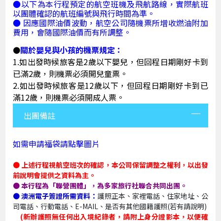
●
以下為本行程預定的航空班機及飛航路線，實際航班
以團體確認的航班編號與飛行時間為準。
●
 因應國際油價波動，航空公司隨機票所增收燃油附加
費用，會隨國際油價而有所調整。
關於嬰兒與小孩的機票規定：
●
1.如出發時候旅客是2歲以下嬰兒，但回程日期剛好卡到
已滿2歲，則機票必須開兒童票。
2.如出發時候旅客是12歲以下，但回程日期剛好卡到已
滿12歲，則機票必須開成人票。
出團備註
如需申請福袋請點擊圖片
●
上述行程視航空班次的確認，本公司保留調整之權利，以出發
前說明會提供之資料為主。
● 本行程為「聯營團體」，為多家旅行社聯合共同出團。
●
澳洲電子簽證所需資料：
護照正本、家裡電話、住家地址、
公
司電話、行動電話、
E-MAIL、是否有其他國籍護照(若有請說明)
(新辦護照無任何出入境紀錄者，請附上身分證影本，以便確