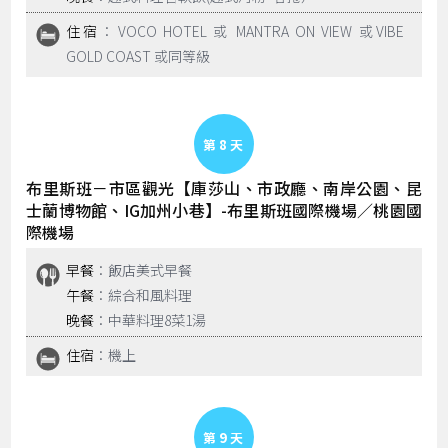
住宿
：VOCO HOTEL 或 MANTRA ON VIEW 或VIBE
GOLD COAST 或同等級
Day 8
布里斯班－市區觀光【庫莎山、市政廳、南岸公園、昆
士蘭博物館、IG加州小巷】-布里斯班國際機場／桃園國
際機場
早餐
：飯店美式早餐
午餐
：綜合和風料理
晚餐
：中華料理8菜1湯
住宿
：機上
Day 9