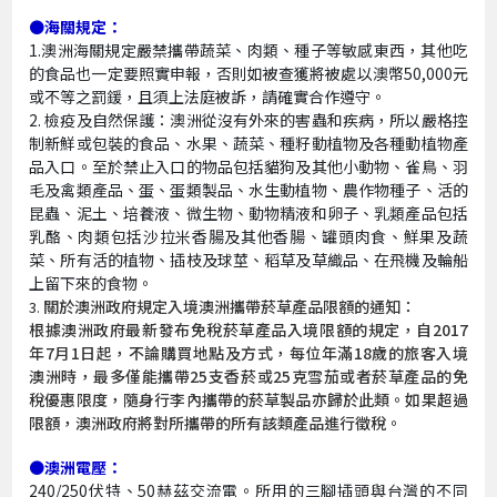
●海關規定：
1.澳洲海關規定嚴禁攜帶蔬菜、肉類、種子等敏感東西，其他吃
的食品也一定要照實申報，否則如被查獲將被處以澳幣50,000元
或不等之罰鍰，且須上法庭被訴，請確實合作遵守。
2. 檢疫及自然保護：澳洲從沒有外來的害蟲和疾病，所以嚴格控
制新鮮或包裝的食品、水果、蔬菜、種籽動植物及各種動植物產
品入口。至於禁止入口的物品包括貓狗及其他小動物、雀鳥、羽
毛及禽類產品、蛋、蛋類製品、水生動植物、農作物種子、活的
昆蟲、泥土、培養液、微生物、動物精液和卵子、乳類產品包括
乳酪、肉類包括沙拉米香腸及其他香腸、罐頭肉食、鮮果及蔬
菜、所有活的植物、插枝及球莖、稻草及草織品、在飛機及輪船
上留下來的食物。
關於澳洲政府規定入境澳洲攜帶菸草產品限額的通知：
3.
根據澳洲政府最新發布免稅菸草產品入境限額的規定，自2017
年7月1日起，不論購買地點及方式，每位年滿18歲的旅客入境
澳洲時，最多僅能攜帶25支香菸或25克雪茄或者菸草產品的免
稅優惠限度，隨身行李內攜帶的菸草製品亦歸於此類。如果超過
限額，澳洲政府將對所攜帶的所有該類產品進行徵稅。
●澳洲電壓：
240/250伏特、50赫茲交流電。所用的三腳插頭與台灣的不同