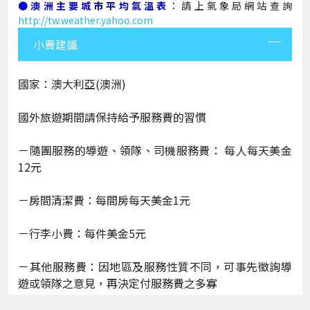
●澳洲主要城市平均氣溫表
：請上氣象局網站查詢
http://tw.weather.yahoo.com
小費建議
國家：澳大利亞(澳洲)
國外旅遊期間請保持給予服務費的習慣
－隨團服務的導遊、領隊、司機服務費： 每人每天美金
12元
－房間清潔費：每間房每天美金1元
－行李小費：每件美金5元
－其他服務費：因地區及服務性質不同，可事先徵詢導
遊或領隊之意見，再決定付服務費之多寡