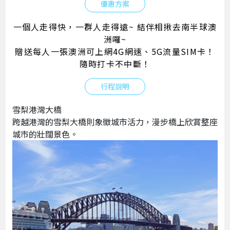
優惠方案
一個人走得快，一群人走得遠~
結伴相揪去南半球澳
洲囉~
贈送每人一張澳洲可上網4G
網速、5G
流量SIM
卡！
隨時打卡不中斷！
行程說明
雪梨港灣大橋
跨越港灣的雪梨大橋則象徵城市活力，漫步橋上欣賞整座
城市的壯闊景色。