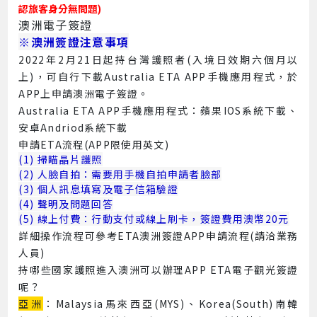
認旅客身分無問題)
澳洲電子簽證
※澳洲簽證注意事項
2022年2月21日起持台灣護照者(入境日效期六個月以
上)，可自行下載Australia ETA APP手機應用程式，於
APP上申請澳洲電子簽證。
Australia ETA APP手機應用程式：蘋果IOS系統下載、
安卓Andriod系統下載
申請ETA流程(APP限使用英文)
(1) 掃瞄晶片護照
(2) 人臉自拍：需要用手機自拍申請者臉部
(3) 個人訊息填寫及電子信箱驗證
(4) 聲明及問題回答
(5) 線上付費：行動支付或線上刷卡，簽證費用澳幣20元
詳細操作流程可參考ETA澳洲簽證APP申請流程(請洽業務
人員)
持哪些國家護照進入澳洲可以辦理APP ETA電子觀光簽證
呢？
亞洲
：Malaysia馬來西亞(MYS)、Korea(South)南韓