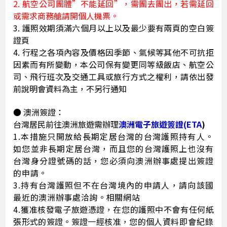
2. 航空公司團體”不能延回”，需團去團出，若需延回
或需求商務艙請開個人機票。
3. 護照效期須滿六個月以上以及最少要有兩頁的空白簽
證頁
4. 行程之各項內容及價格因季節、氣候等其他不可抗拒
因素而有所變動，本公司保有變更同等級飯店、航空公
司、飛行班次及交通工具或旅行方式之權利，請依出發
前說明會資料為主，不另行通知
● 澳洲簽證：
台灣居民前往澳洲旅遊需辦理
澳洲電子旅遊簽證(ETA
)
1.
本措施只開放給長期定居台灣的台灣護照持有人。
如您並非長期定居台灣，而且您的台灣護照上也沒有
台灣身分證號碼的話，
您必須向澳洲辦事處
提
出簽證
的申請
。
3.持有台灣護照但不在台灣境內的申請人，請向該國
最近的澳洲辦事處洽詢。相關網站
4.
獲准核發電子旅遊憑證，在您的護照中不會有任何紙
張形式的簽證。簽證一經核准，您的個人資
料即會紀錄