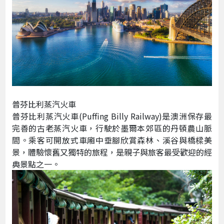
普芬比利蒸汽火車
普芬比利蒸汽火車(Puffing Billy Railway)是澳洲保存最
完善的古老蒸汽火車，行駛於墨爾本郊區的丹頓農山脈
間。乘客可開放式車廂中垂腳欣賞森林、溪谷與橋樑美
景，體驗懷舊又獨特的旅程，是親子與旅客最受歡迎的經
典景點之一。