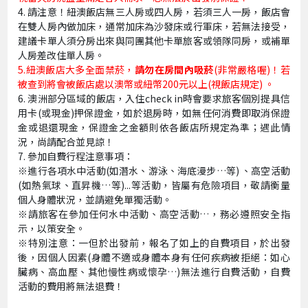
4. 請注意！紐澳飯店無三人房或四人房，若須三人一房，飯店會
在雙人房內做加床，通常加床為沙發床或行軍床，若無法接受，
建議卡單人須分房出來與同團其他卡單旅客或領隊同房，或補單
人房差改住單人房。
5.紐澳飯店大多全面禁菸，
請勿在房間內吸菸
(非常嚴格喔)！若
被查到將會被飯店處以澳幣或紐幣200元以上(視飯店規定) 。
6. 澳洲部分區域的飯店，入住check in時會要求旅客個別提具信
用卡(或現金)押保證金，如於退房時，如無任何消費即取消保證
金或退還現金，保證金之金額則依各飯店所規定為準；遇此情
況，尚請配
合並見諒！
7. 參加自費行程注意事項：
※
進行各項水中活動(如潛水、游泳、海底漫步…等) 、高空活動
(如熱氣球、直昇機…等)...等活動，皆屬有危險項目，敬請衡量
個人身體狀況，並請避免單獨活動。
※請旅客在參加任何水中活動、高空活動…，務必遵照安全指
示，以策安全。
※特別注意：一但於出發前，報名了如上的自費項目，於出發
後，因個人因素(身體不適或身體本身有任何疾病被拒絕：如心
臟病、高血壓、其他慢性病或懷孕…)無法進行自費活動，自費
活動的費用將無法退費！