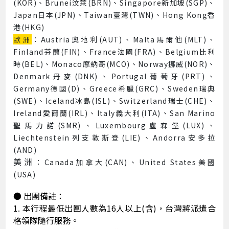
(KOR)、Brunei汶萊(BRN)、Singapore新加坡(SGP)、
Japan日本(JPN)、Taiwan臺灣(TWN)、Hong Kong香
港(HKG)
歐洲
：Austria奧地利(AUT)、Malta馬爾他(MLT)、
Finland芬蘭(FIN)、France法國(FRA)、Belgium比利
時(BEL)、Monaco摩納哥(MCO)、Norway挪威(NOR)、
Denmark丹麥(DNK)、Portugal葡萄牙(PRT)、
Germany德國(D)、Greece希臘(GRC)、Sweden瑞典
(SWE)、Iceland冰島(ISL)、Switzerland瑞士(CHE)、
Ireland愛爾蘭(IRL)、Italy義大利(ITA)、San Marino
聖馬力諾(SMR)、Luxembourg盧森堡(LUX)、
Liechtenstein列支敦斯登(LIE)、Andorra安多拉
(AND)
美洲
：Canada加拿大(CAN)、United States美國
(USA)
● 出團備註：
1. 本行程最低出團人數為16人以上(含)，台灣將派遣合
格領隊隨行服務。