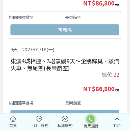
NT$86,800
起
桃園國際機場
長榮航空
9
天
2027/01/18(一)
東澳4城相連、3塔景觀9天～企鵝歸巢、蒸汽
火車、無尾熊(長榮航空)
機位
22
NT$86,800
起
桃園國際機場
長榮航空
首頁
一對一服務
私訊服務
TOP