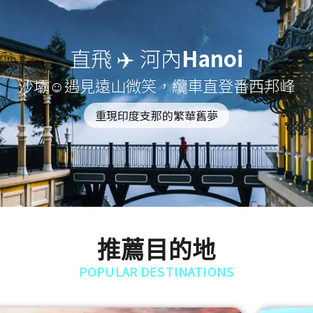
直飛 ✈️ 河內
Hanoi
沙壩☺遇見遠山微笑，纜車直登番西邦峰
重現印度支那的繁華舊夢
推薦目的地
POPULAR DESTINATIONS