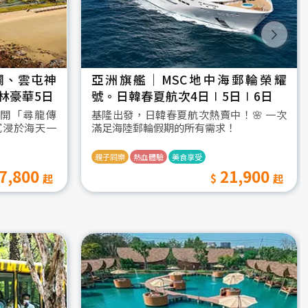
瀾、雲屯神
亞洲旗艦｜MSC地中海郵輪榮耀
林豪華5日
號。日韓春夏航次4日∣5日∣6日
開「尋龍傳
基隆出發，日韓春夏航次熱賣中！🌸 一次
沉浸於海天一
滿足海陸郵輪假期的所有需求！
親子同樂
熱血體驗
美食享受
7,800
21,900