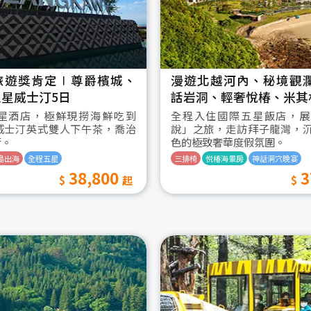
旅遊獎肯定∣尊爵檳城、
漫遊北越河內、秘境觀
星威士汀5日
話岩洞、輕奢悅椿、米其
星酒店，極鮮現撈海鮮吃到
全程入住國際五星飯店，展
威士汀英式雙人下午茶，喬治
說」之旅，走訪拜子龍灣，
街。
色的極致奢華度假氛圍。
島出海
全程五星
三排椅
悦椿海景房
神話洞穴晚宴
38,800
3