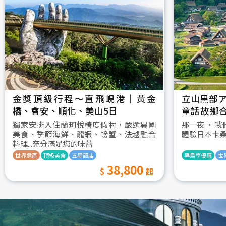
金獎頂級行程～直飛峴港｜黃金
立山黒部ア
橋、會安、順化、美山5日
童話故鄉
村古街町5
獨家安排入住蘭珂悅椿度假村，嚴選異國
那一夜 ‧ 
美食、季節海鮮、龍蝦、螃蟹、法越融合
體驗日本卡
料理...充分滿足您的味蕾
世界遺產
頂級美食
五星飯店
早鳥享優惠
世
38,800