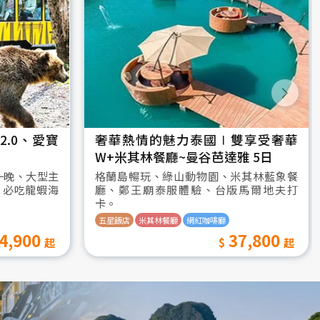
.0、愛寶
奢華熱情的魅力泰國∣雙享受奢華
W+米其林餐廳~曼谷芭達雅 5日
一晚、大型主
格蘭島暢玩、綠山動物園、米其林藍象餐
、必吃龍蝦海
廳、鄭王廟泰服體驗、台版馬爾地夫打
卡。
五星飯店
米其林餐廳
網紅咖啡廳
4,900
37,800