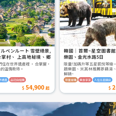
ルペンルート 雪壁絕景,
韓國│首爾~星空圖書館2
合掌村、 上高地秘境、鄉
樂園、金光水路5日
日
我們住在世界遺產裡 ‧ 合掌屋，
限量!加碼升等五星凱悅等級
桑的溫情款待。
題樂園、米其林推薦蔘鷄湯
鮮鍋~
界遺產
品冠自組團
限量搶購
美食享宴
入住五星飯店
54,900
2