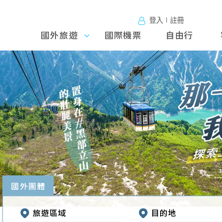
登入∣註冊
國外旅遊
國外旅
國際機票
自由行
遊
往前
國外團體
旅遊區域
目的地