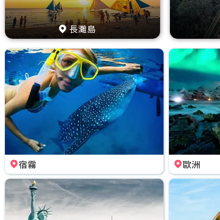
長灘島
宿霧
歐洲