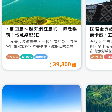
⭐️富國島～超夯網紅島嶼∣海陸暢
國際金質
玩！愜意樂遊5日
蘭卡威、五
世界最長跨海纜車、一秒到威尼斯、海神
全程入住五
宮巨龜水族館、絕美夕陽、龍蝦海味套餐
飽，蘭卡威
市魔鏡彩繪
星宇航空
夢幻旅程
無限精彩
星宇航空
三離
39,800