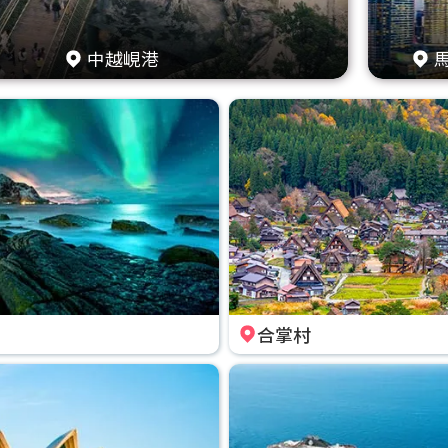
中越峴港
合掌村