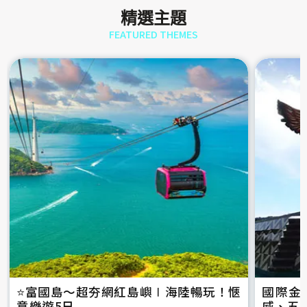
精選主題
FEATURED THEMES
⭐️富國島～超夯網紅島嶼∣海陸暢玩！愜
國際金
意樂遊5日
威、五