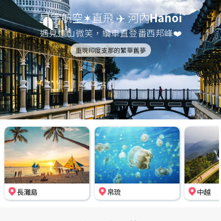
星宇航空✶直飛 ✈️ 河內
Hanoi
遇見遠山微笑，纜車直登番西邦峰❤️
重現印度支那的繁華舊夢
長灘島
帛琉
中越