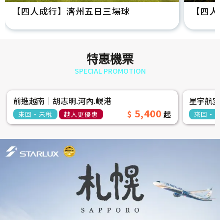
【四人成行】濟州五日三場球
【四人
特惠機票
SPECIAL PROMOTION
前進越南│胡志明.河內.峴港
星宇航
5,400
來回‧未稅
越人更優惠
來回‧