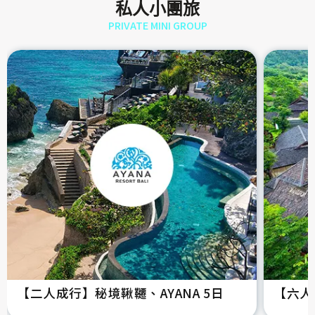
私人小團旅
PRIVATE MINI GROUP
【二人成行】秘境鞦韆、AYANA 5日
【六人