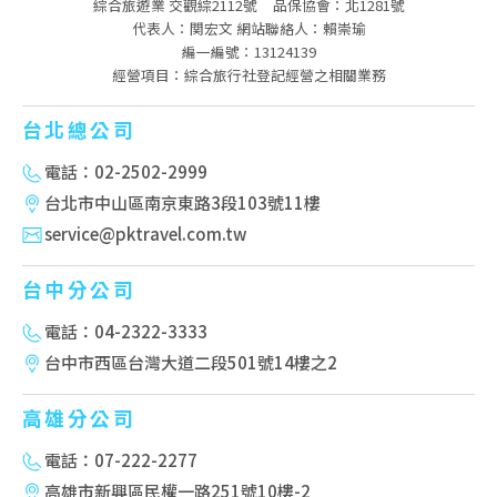
綜合旅遊業 交觀綜2112號
品保協會：北1281號
代表人：関宏文 網站聯絡人：賴崇瑜
編一編號：13124139
經營項目：綜合旅行社登記經營之相關業務
台北總公司
電話：02-2502-2999
台北市中山區南京東路3段103號11樓
service@pktravel.com.tw
台中分公司
電話：04-2322-3333
台中市西區台灣大道二段501號14樓之2
高雄分公司
電話：07-222-2277
高雄市新興區民權一路251號10樓-2