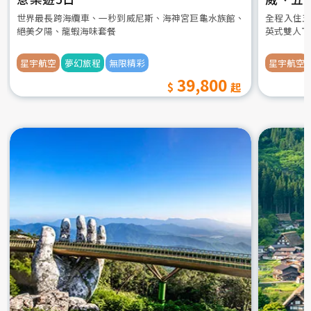
世界最長跨海纜車、一秒到威尼斯、海神宮巨龜水族館、
全程入住五
絕美夕陽、龍蝦海味套餐
英式雙人下
星宇航空
夢幻旅程
無限精彩
星宇航空
39,800