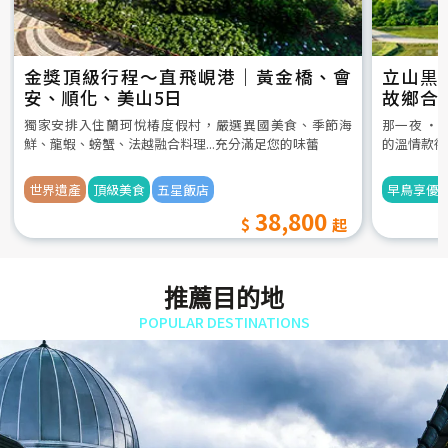
金獎頂級行程～直飛峴港｜黃金橋、會
立山黒
安、順化、美山5日
故鄉合
5日
獨家安排入住蘭珂悅椿度假村，嚴選異國美食、季節海
那一夜 ‧
鮮、龍蝦、螃蟹、法越融合料理...充分滿足您的味蕾
的溫情款待
世界遺產
頂級美食
五星飯店
早鳥享優
38,800
推薦目的地
POPULAR DESTINATIONS