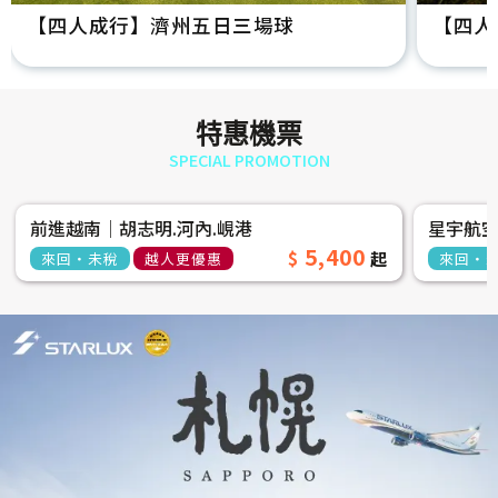
【四人成行】濟州五日三場球
【四人
特惠機票
SPECIAL PROMOTION
前進越南│胡志明.河內.峴港
星宇航
5,400
來回‧未稅
越人更優惠
來回‧