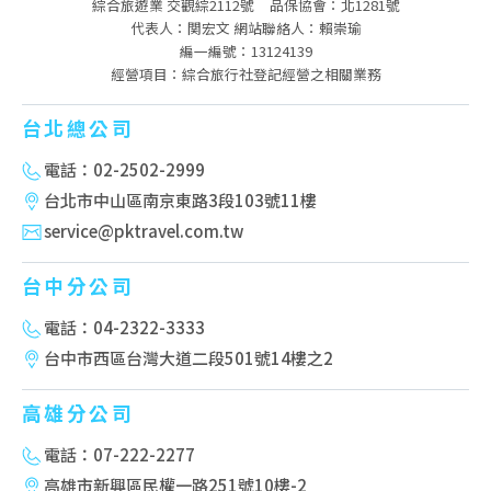
綜合旅遊業 交觀綜2112號
品保協會：北1281號
代表人：関宏文 網站聯絡人：賴崇瑜
編一編號：13124139
經營項目：綜合旅行社登記經營之相關業務
台北總公司
電話：02-2502-2999
台北市中山區南京東路3段103號11樓
service@pktravel.com.tw
台中分公司
電話：04-2322-3333
台中市西區台灣大道二段501號14樓之2
高雄分公司
電話：07-222-2277
高雄市新興區民權一路251號10樓-2