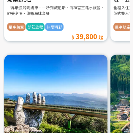
世界最長跨海纜車、一秒到威尼斯、海神宮巨龜水族館、
全程入住五
絕美夕陽、龍蝦海味套餐
英式雙人下
星宇航空
夢幻旅程
無限精彩
星宇航空
39,800