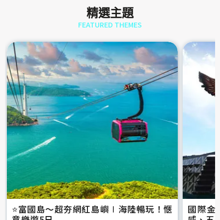
精選主題
FEATURED THEMES
⭐️富國島～超夯網紅島嶼∣海陸暢玩！愜
國際金
意樂遊5日
威、五