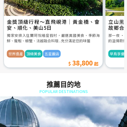
金獎頂級行程～直飛峴港｜黃金橋、會
立山黒
安、順化、美山5日
故鄉合
5日
獨家安排入住蘭珂悅椿度假村，嚴選異國美食、季節海
那一夜 ‧
鮮、龍蝦、螃蟹、法越融合料理...充分滿足您的味蕾
的溫情款待
世界遺產
頂級美食
五星飯店
早鳥享優
38,800
推薦目的地
POPULAR DESTINATIONS