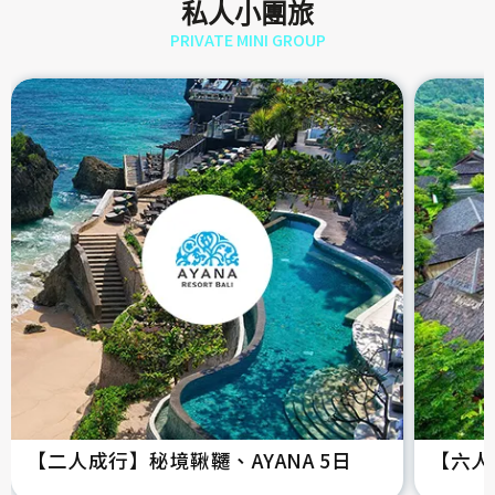
私人小團旅
PRIVATE MINI GROUP
【二人成行】秘境鞦韆、AYANA 5日
【六人