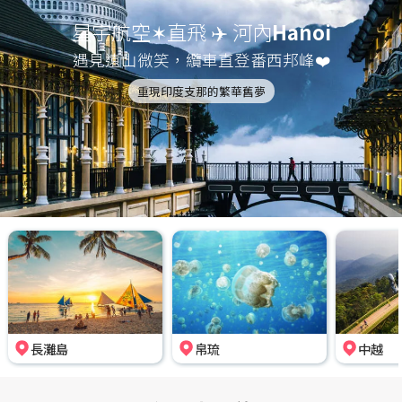
星宇航空✶直飛 ✈️ 河內
Hanoi
遇見遠山微笑，纜車直登番西邦峰❤️
重現印度支那的繁華舊夢
長灘島
帛琉
中越