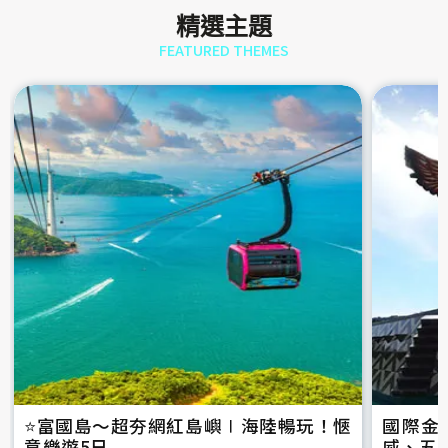
精選主題
FEATURED THEMES
⭐️富國島～超夯網紅島嶼∣海陸暢玩！愜
國際金
意樂遊5日
威、五