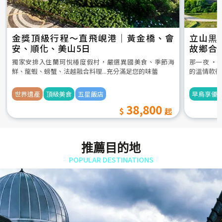
金獎頂級行程～直飛峴港｜黃金橋、會
立山黒
安、順化、美山5日
故鄉合
5日
獨家安排入住蘭珂悅椿度假村，嚴選異國美食、季節海
那一夜 ‧
鮮、龍蝦、螃蟹、法越融合料理...充分滿足您的味蕾
的溫情款待
世界遺產
頂級美食
五星飯店
早鳥享優
38,800
推薦目的地
POPULAR DESTINATIONS