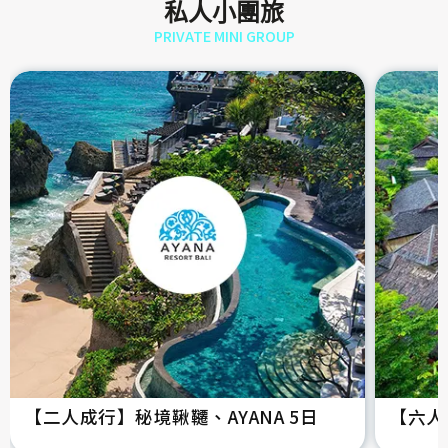
私人小團旅
PRIVATE MINI GROUP
【二人成行】秘境鞦韆、AYANA 5日
【六人