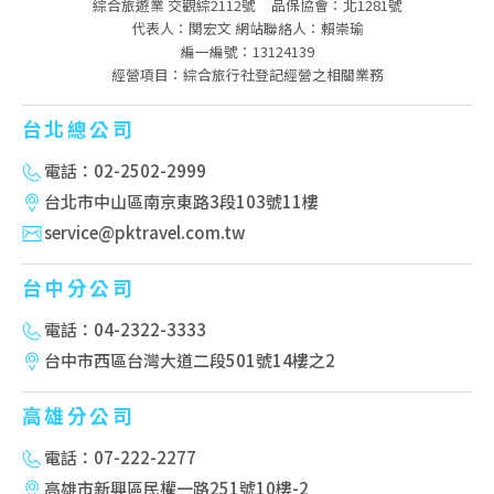
綜合旅遊業 交觀綜2112號
品保協會：北1281號
代表人：関宏文 網站聯絡人：賴崇瑜
編一編號：13124139
經營項目：綜合旅行社登記經營之相關業務
台北總公司
電話：02-2502-2999
台北市中山區南京東路3段103號11樓
service@pktravel.com.tw
台中分公司
電話：04-2322-3333
台中市西區台灣大道二段501號14樓之2
高雄分公司
電話：07-222-2277
高雄市新興區民權一路251號10樓-2