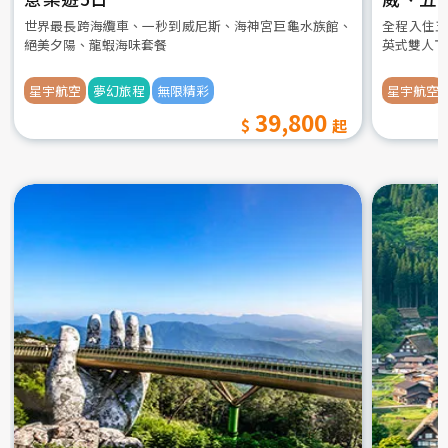
世界最長跨海纜車、一秒到威尼斯、海神宮巨龜水族館、
全程入住五
絕美夕陽、龍蝦海味套餐
英式雙人下
星宇航空
夢幻旅程
無限精彩
星宇航空
39,800