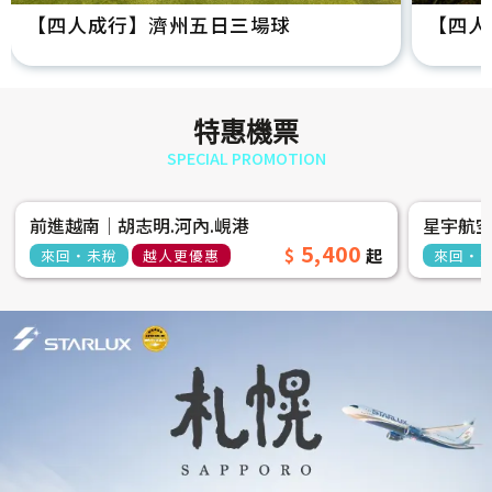
【四人成行】濟州五日三場球
【四人
特惠機票
SPECIAL PROMOTION
前進越南│胡志明.河內.峴港
星宇航
5,400
來回‧未稅
越人更優惠
來回‧