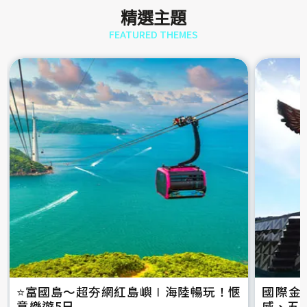
精選主題
FEATURED THEMES
⭐️富國島～超夯網紅島嶼∣海陸暢玩！愜
國際金
意樂遊5日
威、五