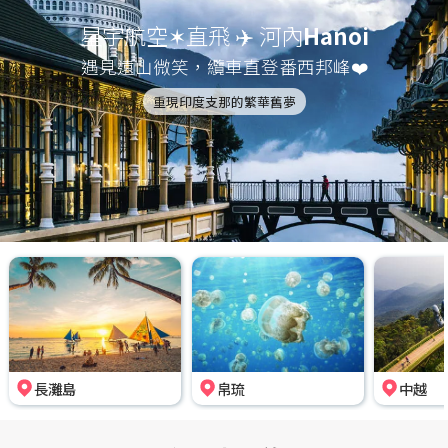
星宇航空✶直飛 ✈️ 河內
Hanoi
遇見遠山微笑，纜車直登番西邦峰❤️
重現印度支那的繁華舊夢
長灘島
帛琉
中越