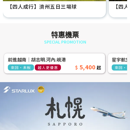
【四人成行】濟州五日三場球
【四人
特惠機票
SPECIAL PROMOTION
前進越南│胡志明.河內.峴港
星宇航
5,400
來回‧未稅
越人更優惠
來回‧