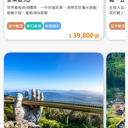
世界最長跨海纜車、一秒到威尼斯、海神宮巨龜水族館、
全程入住五
絕美夕陽、龍蝦海味套餐
英式雙人下
星宇航空
夢幻旅程
無限精彩
星宇航空
39,800