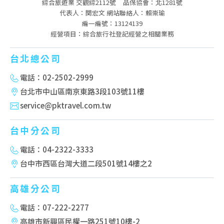
綜合旅遊業 交觀綜2112號
品保協會：北1281號
代表人：関宏文 網站聯絡人：賴崇瑜
編一編號：13124139
經營項目：綜合旅行社登記經營之相關業務
台北總公司
電話：02-2502-2999
台北市中山區南京東路3段103號11樓
service@pktravel.com.tw
台中分公司
電話：04-2322-3333
台中市西區台灣大道二段501號14樓之2
高雄分公司
電話：07-222-2277
高雄市新興區民權一路251號10樓-2