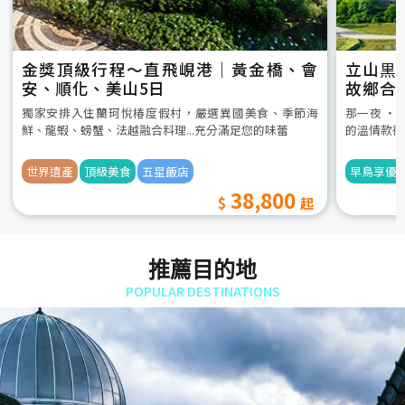
金獎頂級行程～直飛峴港｜黃金橋、會
立山黒
安、順化、美山5日
故鄉合
5日
獨家安排入住蘭珂悅椿度假村，嚴選異國美食、季節海
那一夜 ‧
鮮、龍蝦、螃蟹、法越融合料理...充分滿足您的味蕾
的溫情款待
世界遺產
頂級美食
五星飯店
早鳥享優
38,800
推薦目的地
POPULAR DESTINATIONS