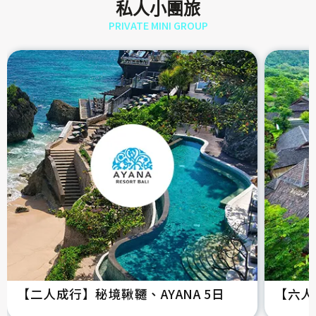
私人小團旅
PRIVATE MINI GROUP
【二人成行】秘境鞦韆、AYANA 5日
【六人