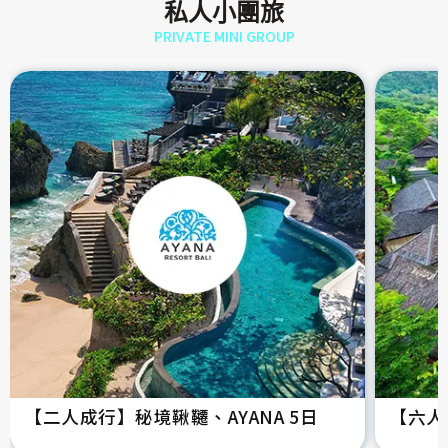
私人小團旅
PRIVATE MINI GROUP
【二人成行】秘境鞦韆、AYANA 5日
【六人