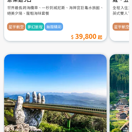
世界最長跨海纜車、一秒到威尼斯、海神宮巨龜水族館、
全程入住五
絕美夕陽、龍蝦海味套餐
英式雙人下
星宇航空
夢幻旅程
無限精彩
星宇航空
39,800