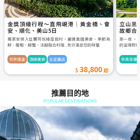
金獎頂級行程～直飛峴港｜黃金橋、會
立山黒
安、順化、美山5日
故鄉合
5日
獨家安排入住蘭珂悅椿度假村，嚴選異國美食、季節海
那一夜 ‧
鮮、龍蝦、螃蟹、法越融合料理...充分滿足您的味蕾
的溫情款待
世界遺產
頂級美食
五星飯店
早鳥享優
38,800
推薦目的地
POPULAR DESTINATIONS