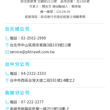
綜合旅遊業 交觀綜2112號
品保協會：北1281號
代表人：関宏文 網站聯絡人：賴崇瑜
編一編號：13124139
經營項目：綜合旅行社登記經營之相關業務
台北總公司
電話：02-2502-2999
台北市中山區南京東路3段103號11樓
service@pktravel.com.tw
台中分公司
電話：04-2322-3333
台中市西區台灣大道二段501號14樓之2
高雄分公司
電話：07-222-2277
高雄市新興區民權一路251號10樓-2