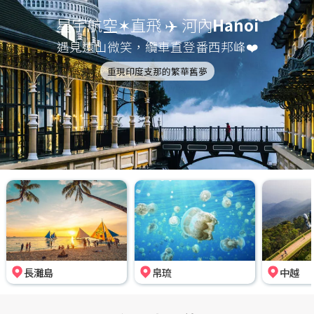
星宇航空✶直飛 ✈️ 河內
Hanoi
遇見遠山微笑，纜車直登番西邦峰❤️
重現印度支那的繁華舊夢
長灘島
帛琉
中越