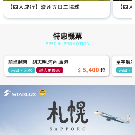
【四人成行】濟州五日三場球
【四人
特惠機票
SPECIAL PROMOTION
前進越南│胡志明.河內.峴港
星宇航
5,400
來回‧未稅
越人更優惠
來回‧