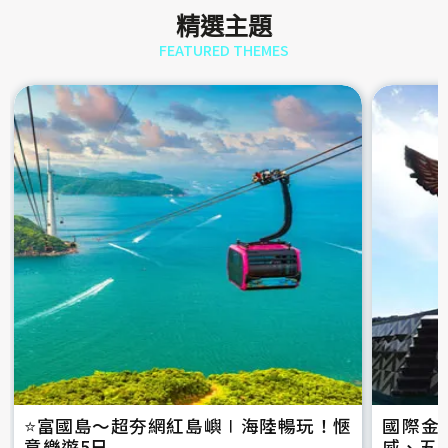
精選主題
FEATURED THEMES
⭐️富國島～超夯網紅島嶼∣海陸暢玩！愜
國際金
意樂遊5日
威、五