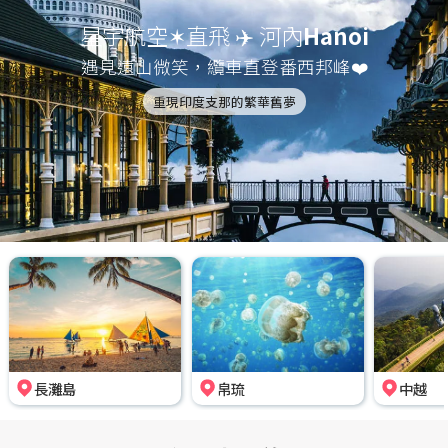
星宇航空✶直飛 ✈️ 河內
Hanoi
遇見遠山微笑，纜車直登番西邦峰❤️
重現印度支那的繁華舊夢
長灘島
帛琉
中越