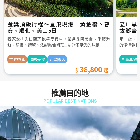
金獎頂級行程～直飛峴港｜黃金橋、會
立山黒
安、順化、美山5日
故鄉合
5日
獨家安排入住蘭珂悅椿度假村，嚴選異國美食、季節海
那一夜 ‧
鮮、龍蝦、螃蟹、法越融合料理...充分滿足您的味蕾
的溫情款待
世界遺產
頂級美食
五星飯店
早鳥享優
38,800
推薦目的地
POPULAR DESTINATIONS