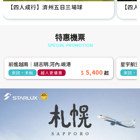
【四人成行】濟州五日三場球
【四人
特惠機票
SPECIAL PROMOTION
前進越南│胡志明.河內.峴港
星宇航
5,400
來回‧未稅
越人更優惠
來回‧