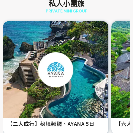
私人小團旅
PRIVATE MINI GROUP
【二人成行】秘境鞦韆、AYANA 5日
【六人