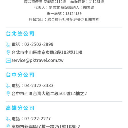
綜合旅遊業 交觀綜2112號
品保協會：北1281號
代表人：関宏文 網站聯絡人：賴崇瑜
編一編號：13124139
經營項目：綜合旅行社登記經營之相關業務
台北總公司
電話：02-2502-2999
台北市中山區南京東路3段103號11樓
service@pktravel.com.tw
台中分公司
電話：04-2322-3333
台中市西區台灣大道二段501號14樓之2
高雄分公司
電話：07-222-2277
高雄市新興區民權一路251號10樓-2