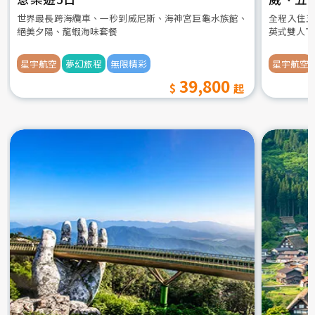
世界最長跨海纜車、一秒到威尼斯、海神宮巨龜水族館、
全程入住五
絕美夕陽、龍蝦海味套餐
英式雙人下
星宇航空
夢幻旅程
無限精彩
星宇航空
39,800