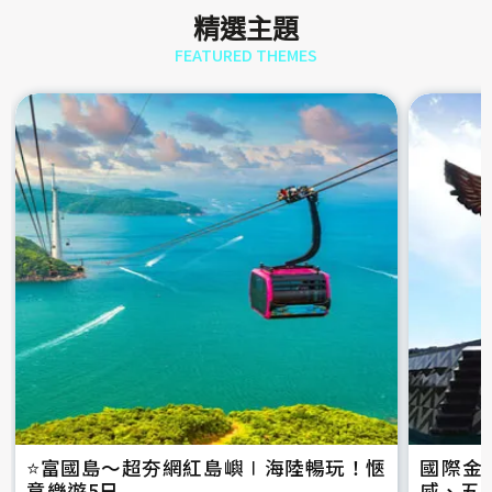
精選主題
FEATURED THEMES
⭐️富國島～超夯網紅島嶼∣海陸暢玩！愜
國際金
意樂遊5日
威、五