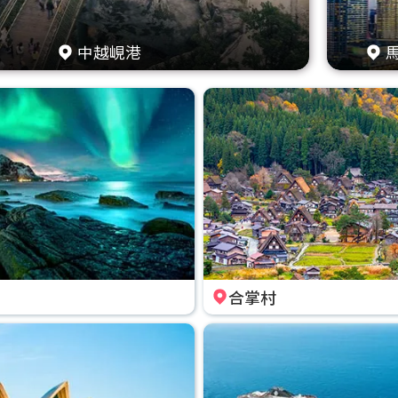
中越峴港
合掌村