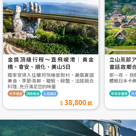
金獎頂級行程～直飛峴港｜黃金
立山黒部ア
橋、會安、順化、美山5日
童話故鄉
村古街町5
獨家安排入住蘭珂悅椿度假村，嚴選異國
那一夜 ‧ 
美食、季節海鮮、龍蝦、螃蟹、法越融合
體驗日本卡
料理...充分滿足您的味蕾
世界遺產
頂級美食
五星飯店
早鳥享優惠
世
38,800