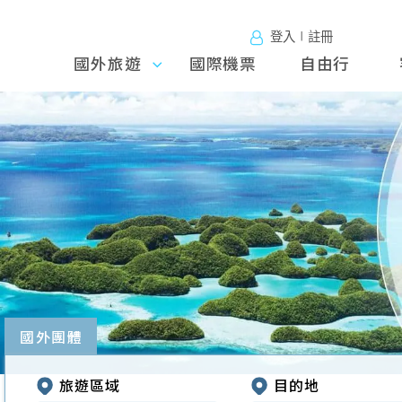
登入∣註冊
國外旅遊
國外旅
國際機票
自由行
遊
往前
國外團體
旅遊區域
目的地