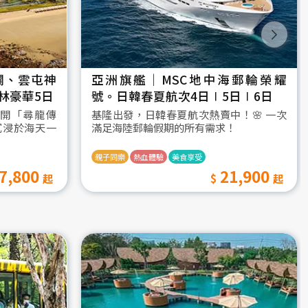
瀾、雲屯神
亞洲旗艦｜MSC地中海郵輪榮耀
林豪華5日
號。日韓春夏航次4日∣5日∣6日
開「尋龍傳
基隆出發，日韓春夏航次熱賣中！🌸 一次
沉浸於海天一
滿足海陸郵輪假期的所有需求！
親子同樂
熱血體驗
美食享受
7,800
21,900