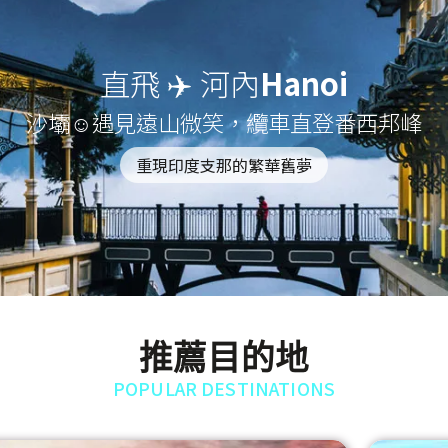
直飛 ✈️ 河內
Hanoi
沙壩☺遇見遠山微笑，纜車直登番西邦峰
重現印度支那的繁華舊夢
推薦目的地
POPULAR DESTINATIONS