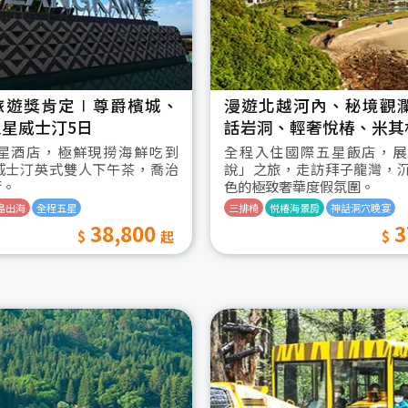
旅遊獎肯定∣尊爵檳城、
漫遊北越河內、秘境觀
星威士汀5日
話岩洞、輕奢悅椿、米其
星酒店，極鮮現撈海鮮吃到
全程入住國際五星飯店，展
威士汀英式雙人下午茶，喬治
說」之旅，走訪拜子龍灣，
街。
色的極致奢華度假氛圍。
島出海
全程五星
三排椅
悦椿海景房
神話洞穴晚宴
38,800
3