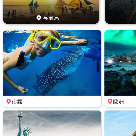
長灘島
宿霧
歐洲