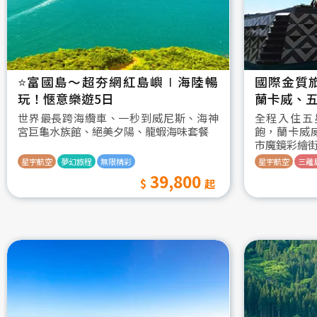
⭐️富國島～超夯網紅島嶼∣海陸暢
國際金質
玩！愜意樂遊5日
蘭卡威、五
世界最長跨海纜車、一秒到威尼斯、海神
全程入住五
宮巨龜水族館、絕美夕陽、龍蝦海味套餐
飽，蘭卡威
市魔鏡彩繪
星宇航空
夢幻旅程
無限精彩
星宇航空
三離
39,800