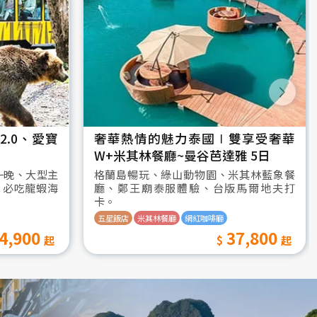
.0、愛寶
奢華熱情的魅力泰國∣雙享受奢華
W+米其林餐廳~曼谷芭達雅 5日
一晚、大型主
格蘭島暢玩、綠山動物園、米其林藍象餐
、必吃龍蝦海
廳、鄭王廟泰服體驗、台版馬爾地夫打
卡。
五星飯店
米其林餐廳
網紅咖啡廳
4,900
37,800