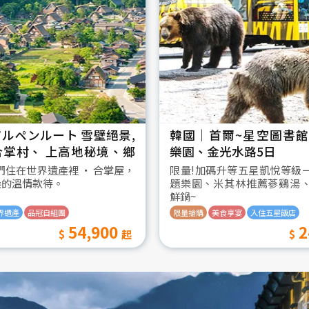
ルペンルート 雪壁絕景,
韓國│首爾~星空圖書館2
合掌村、 上高地秘境、鄉
樂園、金光水路5日
日
我們住在世界遺產裡 ‧ 合掌屋，
限量!加碼升等五星凱悅等級
桑的溫情款待。
題樂園、米其林推薦蔘鷄湯
鮮鍋~
界遺產
品冠自組團
限量搶購
美食享宴
入住五星飯店
54,900
2