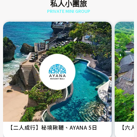
私人小團旅
PRIVATE MINI GROUP
【二人成行】秘境鞦韆、AYANA 5日
【六人