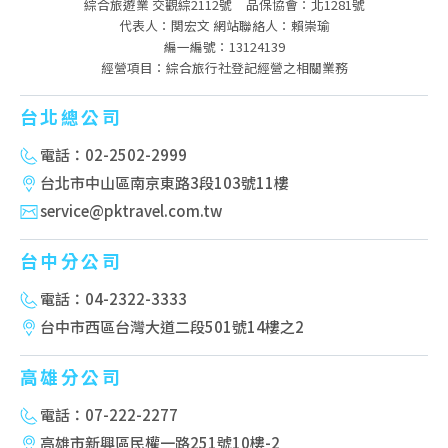
綜合旅遊業 交觀綜2112號
品保協會：北1281號
代表人：関宏文 網站聯絡人：賴崇瑜
編一編號：13124139
經營項目：綜合旅行社登記經營之相關業務
台北總公司
電話：02-2502-2999
台北市中山區南京東路3段103號11樓
service@pktravel.com.tw
台中分公司
電話：04-2322-3333
台中市西區台灣大道二段501號14樓之2
高雄分公司
電話：07-222-2277
高雄市新興區民權一路251號10樓-2