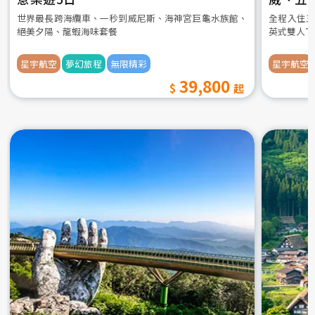
世界最長跨海纜車、一秒到威尼斯、海神宮巨龜水族館、
全程入住五
絕美夕陽、龍蝦海味套餐
英式雙人下
星宇航空
夢幻旅程
無限精彩
星宇航空
39,800