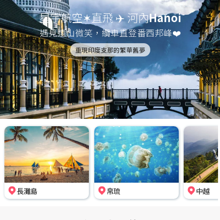
星宇航空✶直飛 ✈️ 河內
Hanoi
遇見遠山微笑，纜車直登番西邦峰❤️
重現印度支那的繁華舊夢
長灘島
帛琉
中越