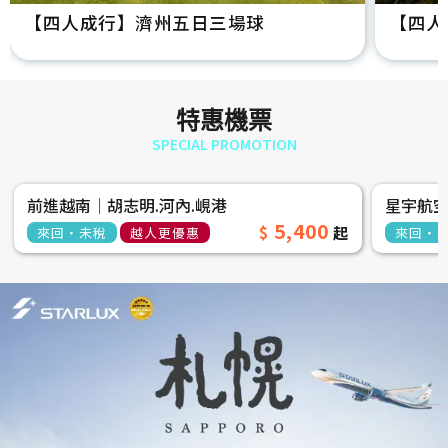
【四人成行】濟州五日三場球
【四人
特惠機票
SPECIAL PROMOTION
前進越南│胡志明.河內.峴港
星宇航
5,400
來回‧未稅
越人更優惠
來回‧