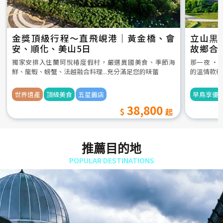
金獎頂級行程～直飛峴港｜黃金橋、會
立山黒
安、順化、美山5日
故鄉合
5日
獨家安排入住蘭珂悅椿度假村，嚴選異國美食、季節海
那一夜 ‧
鮮、龍蝦、螃蟹、法越融合料理...充分滿足您的味蕾
的溫情款待
世界遺產
頂級美食
五星飯店
早鳥享優
38,800
推薦目的地
POPULAR DESTINATIONS