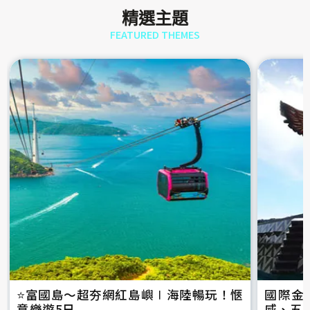
精選主題
FEATURED THEMES
⭐️富國島～超夯網紅島嶼∣海陸暢玩！愜
國際金
意樂遊5日
威、五