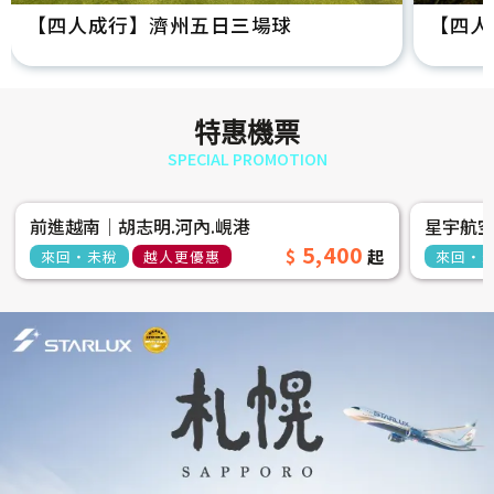
【四人成行】濟州五日三場球
【四人
特惠機票
SPECIAL PROMOTION
前進越南│胡志明.河內.峴港
星宇航
5,400
來回‧未稅
越人更優惠
來回‧