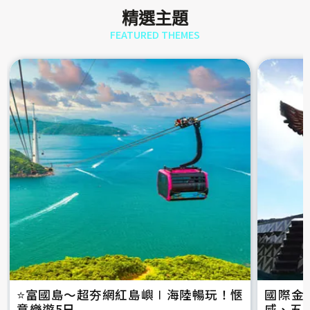
精選主題
FEATURED THEMES
⭐️富國島～超夯網紅島嶼∣海陸暢玩！愜
國際金
意樂遊5日
威、五