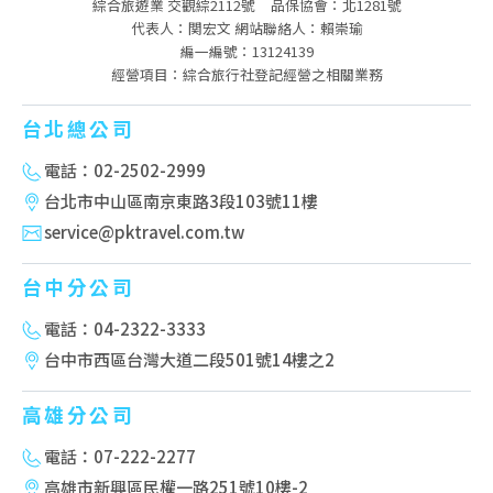
綜合旅遊業 交觀綜2112號
品保協會：北1281號
代表人：関宏文 網站聯絡人：賴崇瑜
編一編號：13124139
經營項目：綜合旅行社登記經營之相關業務
台北總公司
電話：02-2502-2999
台北市中山區南京東路3段103號11樓
service@pktravel.com.tw
台中分公司
電話：04-2322-3333
台中市西區台灣大道二段501號14樓之2
高雄分公司
電話：07-222-2277
高雄市新興區民權一路251號10樓-2