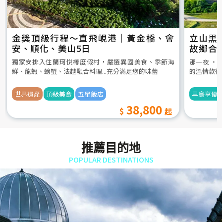
金獎頂級行程～直飛峴港｜黃金橋、會
立山黒
安、順化、美山5日
故鄉合
5日
獨家安排入住蘭珂悅椿度假村，嚴選異國美食、季節海
那一夜 ‧
鮮、龍蝦、螃蟹、法越融合料理...充分滿足您的味蕾
的溫情款待
世界遺產
頂級美食
五星飯店
早鳥享優
38,800
推薦目的地
POPULAR DESTINATIONS