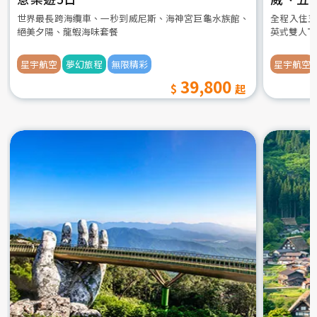
世界最長跨海纜車、一秒到威尼斯、海神宮巨龜水族館、
全程入住五
絕美夕陽、龍蝦海味套餐
英式雙人下
星宇航空
夢幻旅程
無限精彩
星宇航空
39,800