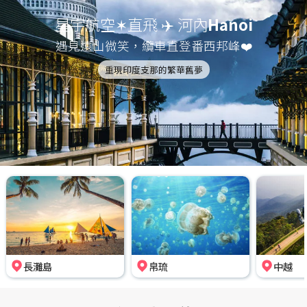
星宇航空✶直飛 ✈️ 河內
Hanoi
遇見遠山微笑，纜車直登番西邦峰❤️
重現印度支那的繁華舊夢
長灘島
帛琉
中越