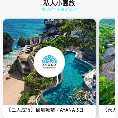
私人小團旅
PRIVATE MINI GROUP
【二人成行】秘境鞦韆、AYANA 5日
【六人