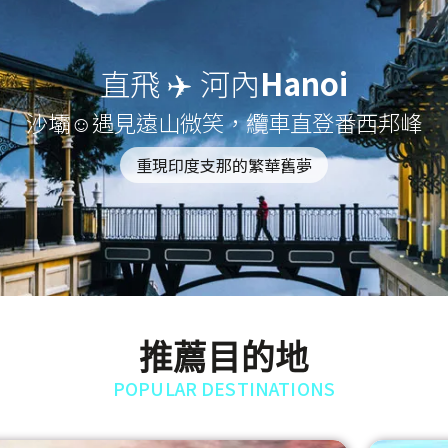
直飛 ✈️ 河內
Hanoi
沙壩☺遇見遠山微笑，纜車直登番西邦峰
重現印度支那的繁華舊夢
推薦目的地
POPULAR DESTINATIONS