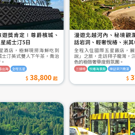
旅遊獎肯定∣尊爵檳城、
漫遊北越河內、秘境觀
星威士汀5日
話岩洞、輕奢悅椿、米其
星酒店，極鮮現撈海鮮吃到
全程入住國際五星飯店，展
威士汀英式雙人下午茶，喬治
說」之旅，走訪拜子龍灣，
街。
色的極致奢華度假氛圍。
島出海
全程五星
三排椅
悦椿海景房
神話洞穴晚宴
38,800
3