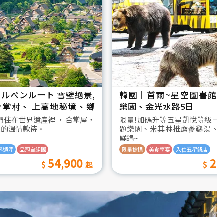
ルペンルート 雪壁絕景,
韓國│首爾~星空圖書館2
合掌村、 上高地秘境、鄉
樂園、金光水路5日
日
我們住在世界遺產裡 ‧ 合掌屋，
限量!加碼升等五星凱悅等級
桑的溫情款待。
題樂園、米其林推薦蔘鷄湯
鮮鍋~
界遺產
品冠自組團
限量搶購
美食享宴
入住五星飯店
54,900
2