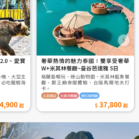
.0、愛寶
奢華熱情的魅力泰國∣雙享受奢華
W+米其林餐廳~曼谷芭達雅 5日
一晚、大型主
格蘭島暢玩、綠山動物園、米其林藍象餐
、必吃龍蝦海
廳、鄭王廟泰服體驗、台版馬爾地夫打
卡。
五星飯店
米其林餐廳
網紅咖啡廳
4,900
37,800