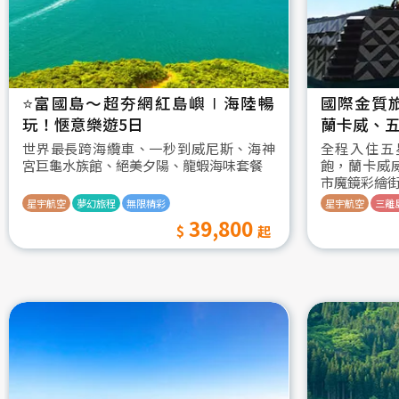
⭐️富國島～超夯網紅島嶼∣海陸暢
國際金質
玩！愜意樂遊5日
蘭卡威、五
世界最長跨海纜車、一秒到威尼斯、海神
全程入住五
宮巨龜水族館、絕美夕陽、龍蝦海味套餐
飽，蘭卡威
市魔鏡彩繪
星宇航空
夢幻旅程
無限精彩
星宇航空
三離
39,800