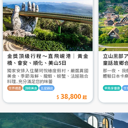
金獎頂級行程～直飛峴港｜黃金
立山黒部ア
橋、會安、順化、美山5日
童話故鄉
村古街町5
獨家安排入住蘭珂悅椿度假村，嚴選異國
那一夜 ‧ 
美食、季節海鮮、龍蝦、螃蟹、法越融合
體驗日本卡
料理...充分滿足您的味蕾
世界遺產
頂級美食
五星飯店
早鳥享優惠
世
38,800