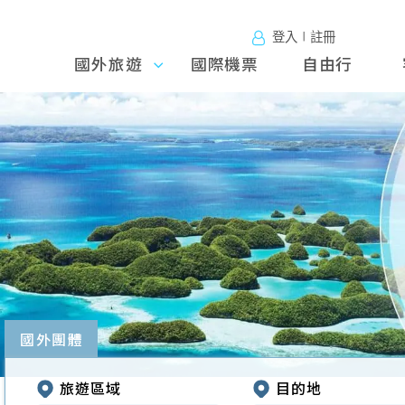
登入∣註冊
國外旅遊
國外旅
國際機票
自由行
遊
往前
國外團體
旅遊區域
目的地