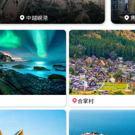
中越峴港
合掌村