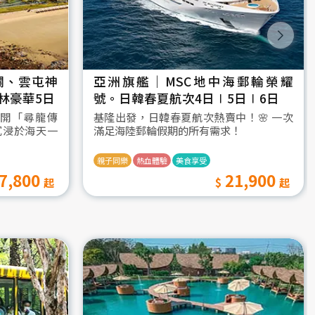
瀾、雲屯神
亞洲旗艦｜MSC地中海郵輪榮耀
林豪華5日
號。日韓春夏航次4日∣5日∣6日
開「尋龍傳
基隆出發，日韓春夏航次熱賣中！🌸 一次
沉浸於海天一
滿足海陸郵輪假期的所有需求！
親子同樂
熱血體驗
美食享受
7,800
21,900