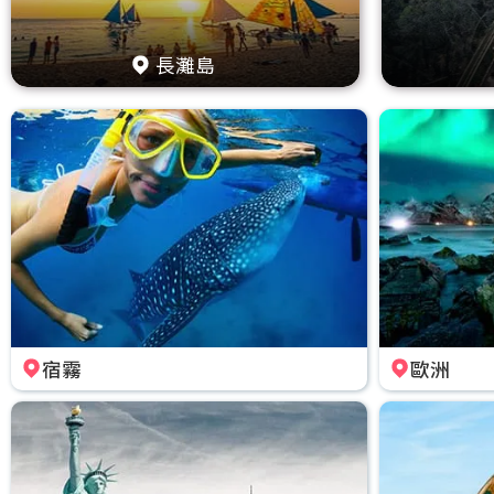
長灘島
宿霧
歐洲