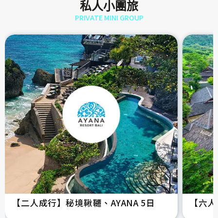
私人小團旅
PRIVATE MINI GROUP
【二人成行】秘境鞦韆、AYANA 5日
【六人