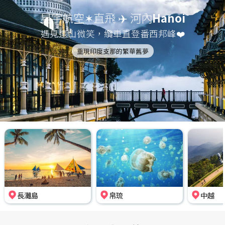
星宇航空✶直飛 ✈️ 河內
Hanoi
遇見遠山微笑，纜車直登番西邦峰❤️
重現印度支那的繁華舊夢
長灘島
帛琉
中越