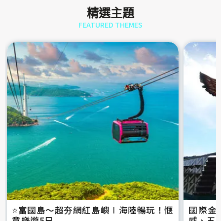
精選主題
FEATURED THEMES
⭐️富國島～超夯網紅島嶼∣海陸暢玩！愜
國際金
意樂遊5日
威、五