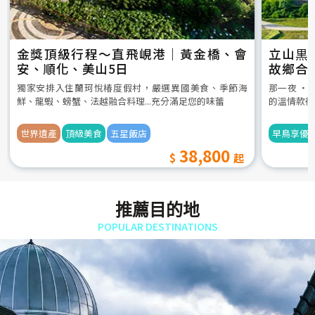
金獎頂級行程～直飛峴港｜黃金橋、會
立山黒
安、順化、美山5日
故鄉合
5日
獨家安排入住蘭珂悅椿度假村，嚴選異國美食、季節海
那一夜 ‧
鮮、龍蝦、螃蟹、法越融合料理...充分滿足您的味蕾
的溫情款待
世界遺產
頂級美食
五星飯店
早鳥享優
38,800
推薦目的地
POPULAR DESTINATIONS