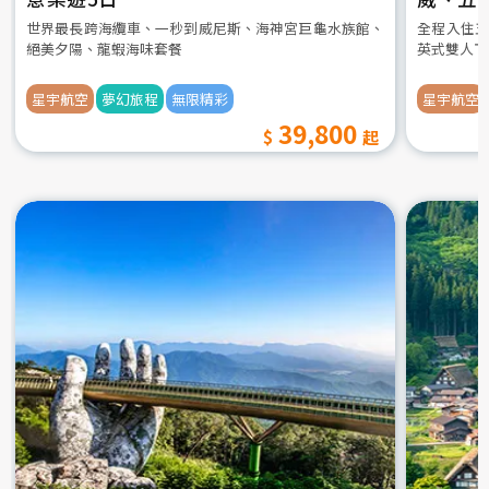
世界最長跨海纜車、一秒到威尼斯、海神宮巨龜水族館、
全程入住五
絕美夕陽、龍蝦海味套餐
英式雙人下
星宇航空
夢幻旅程
無限精彩
星宇航空
39,800