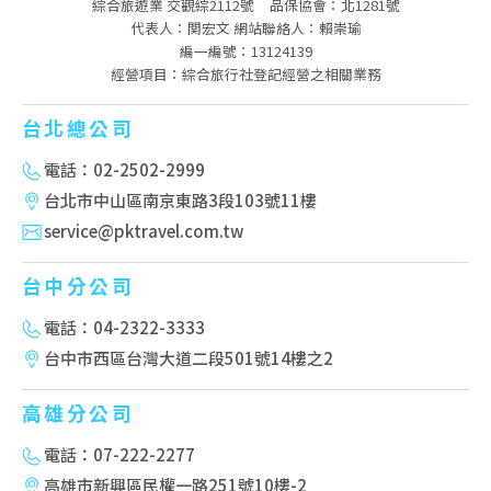
綜合旅遊業 交觀綜2112號
品保協會：北1281號
代表人：関宏文 網站聯絡人：賴崇瑜
編一編號：13124139
經營項目：綜合旅行社登記經營之相關業務
台北總公司
電話：02-2502-2999
台北市中山區南京東路3段103號11樓
service@pktravel.com.tw
台中分公司
電話：04-2322-3333
台中市西區台灣大道二段501號14樓之2
高雄分公司
電話：07-222-2277
高雄市新興區民權一路251號10樓-2