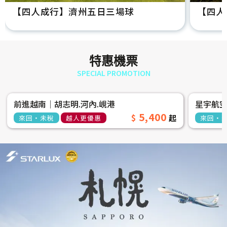
【四人成行】濟州五日三場球
【四人
特惠機票
SPECIAL PROMOTION
前進越南│胡志明.河內.峴港
星宇航
5,400
來回‧未稅
越人更優惠
來回‧