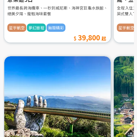
世界最長跨海纜車、一秒到威尼斯、海神宮巨龜水族館、
全程入住五
絕美夕陽、龍蝦海味套餐
英式雙人下
星宇航空
夢幻旅程
無限精彩
星宇航空
39,800