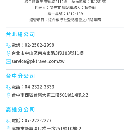
綜合旅遊業 交觀綜2112號
品保協會：北1281號
代表人：関宏文 網站聯絡人：賴崇瑜
編一編號：13124139
經營項目：綜合旅行社登記經營之相關業務
台北總公司
電話：02-2502-2999
台北市中山區南京東路3段103號11樓
service@pktravel.com.tw
台中分公司
電話：04-2322-3333
台中市西區台灣大道二段501號14樓之2
高雄分公司
電話：07-222-2277
高雄市新興區民權一路251號10樓-2