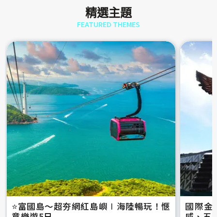
精選主題
FEATURED THEMES
⭐️富國島～超夯網紅島嶼∣海陸暢玩！愜
國際金
意樂遊5日
威、五