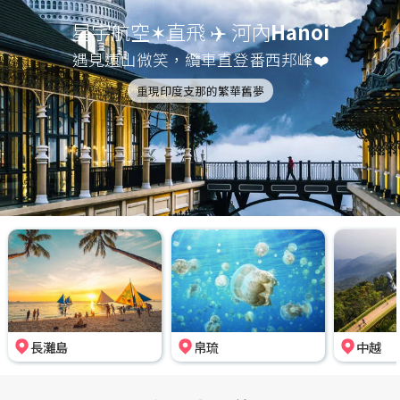
星宇航空✶直飛 ✈️ 河內
Hanoi
遇見遠山微笑，纜車直登番西邦峰❤️
重現印度支那的繁華舊夢
長灘島
帛琉
中越