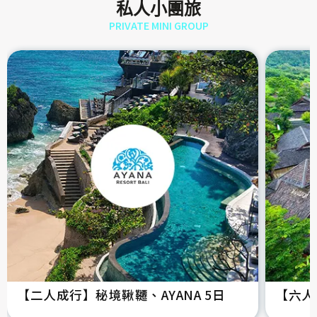
私人小團旅
PRIVATE MINI GROUP
【二人成行】秘境鞦韆、AYANA 5日
【六人