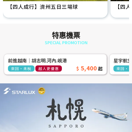
【四人成行】濟州五日三場球
【四人
特惠機票
SPECIAL PROMOTION
前進越南│胡志明.河內.峴港
星宇航
5,400
來回‧未稅
越人更優惠
來回‧