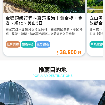
金獎頂級行程～直飛峴港｜黃金橋、會
立山黒
安、順化、美山5日
故鄉合
5日
獨家安排入住蘭珂悅椿度假村，嚴選異國美食、季節海
那一夜 ‧
鮮、龍蝦、螃蟹、法越融合料理...充分滿足您的味蕾
的溫情款待
世界遺產
頂級美食
五星飯店
早鳥享優
38,800
推薦目的地
POPULAR DESTINATIONS