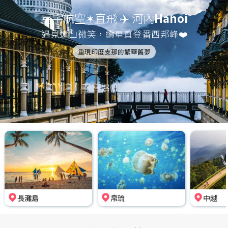
星宇航空✶直飛 ✈️ 河內
Hanoi
遇見遠山微笑，纜車直登番西邦峰❤️
重現印度支那的繁華舊夢
長灘島
帛琉
中越