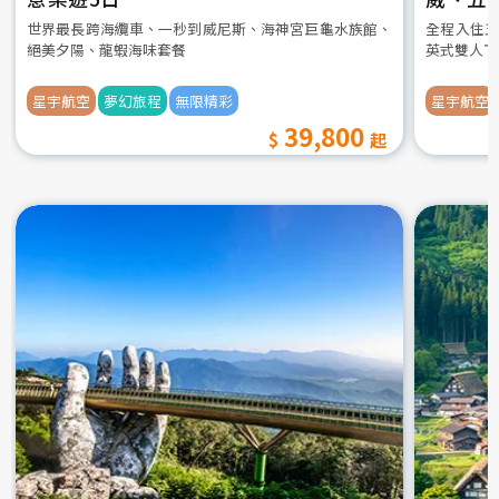
世界最長跨海纜車、一秒到威尼斯、海神宮巨龜水族館、
全程入住五
絕美夕陽、龍蝦海味套餐
英式雙人下
星宇航空
夢幻旅程
無限精彩
星宇航空
39,800