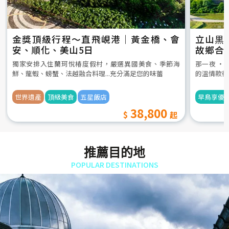
金獎頂級行程～直飛峴港｜黃金橋、會
立山黒
安、順化、美山5日
故鄉合
5日
獨家安排入住蘭珂悅椿度假村，嚴選異國美食、季節海
那一夜 ‧
鮮、龍蝦、螃蟹、法越融合料理...充分滿足您的味蕾
的溫情款待
世界遺產
頂級美食
五星飯店
早鳥享優
38,800
推薦目的地
POPULAR DESTINATIONS