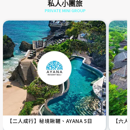
私人小團旅
PRIVATE MINI GROUP
【二人成行】秘境鞦韆、AYANA 5日
【六人