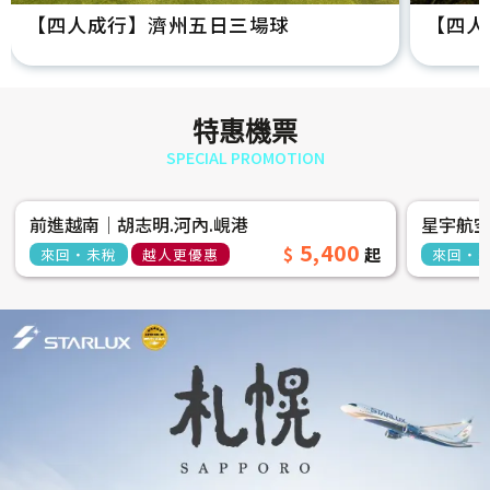
【四人成行】濟州五日三場球
【四人
特惠機票
SPECIAL PROMOTION
前進越南│胡志明.河內.峴港
星宇航
5,400
來回‧未稅
越人更優惠
來回‧