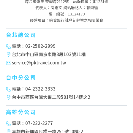
綜合旅遊業 交觀綜2112號
品保協會：北1281號
代表人：関宏文 網站聯絡人：賴崇瑜
編一編號：13124139
經營項目：綜合旅行社登記經營之相關業務
台北總公司
電話：02-2502-2999
台北市中山區南京東路3段103號11樓
service@pktravel.com.tw
台中分公司
電話：04-2322-3333
台中市西區台灣大道二段501號14樓之2
高雄分公司
電話：07-222-2277
高雄市新興區民權一路251號10樓-2