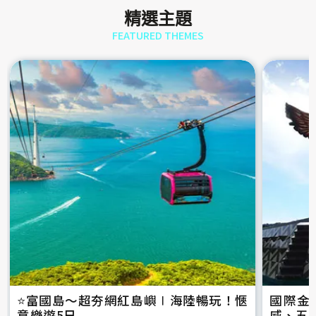
精選主題
FEATURED THEMES
⭐️富國島～超夯網紅島嶼∣海陸暢玩！愜
國際金
意樂遊5日
威、五