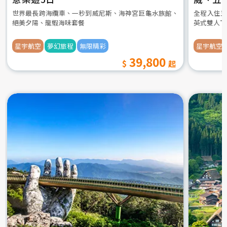
世界最長跨海纜車、一秒到威尼斯、海神宮巨龜水族館、
全程入住五
絕美夕陽、龍蝦海味套餐
英式雙人下
星宇航空
夢幻旅程
無限精彩
星宇航空
39,800