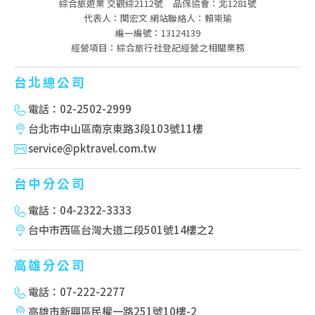
綜合旅遊業 交觀綜2112號
品保協會：北1281號
代表人：関宏文 網站聯絡人：賴崇瑜
編一編號：13124139
經營項目：綜合旅行社登記經營之相關業務
台北總公司
電話：02-2502-2999
台北市中山區南京東路3段103號11樓
service@pktravel.com.tw
台中分公司
電話：04-2322-3333
台中市西區台灣大道二段501號14樓之2
高雄分公司
電話：07-222-2277
高雄市新興區民權一路251號10樓-2