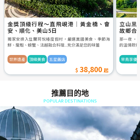
金獎頂級行程～直飛峴港｜黃金橋、會
立山黒
安、順化、美山5日
故鄉合
5日
獨家安排入住蘭珂悅椿度假村，嚴選異國美食、季節海
那一夜 ‧
鮮、龍蝦、螃蟹、法越融合料理...充分滿足您的味蕾
的溫情款待
世界遺產
頂級美食
五星飯店
早鳥享優
38,800
推薦目的地
POPULAR DESTINATIONS