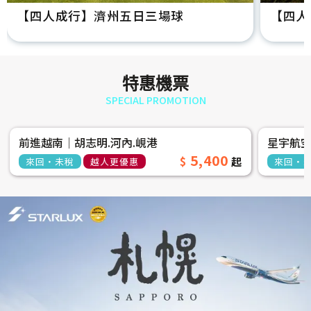
【四人成行】濟州五日三場球
【四人
特惠機票
SPECIAL PROMOTION
前進越南│胡志明.河內.峴港
星宇航
5,400
來回‧未稅
越人更優惠
來回‧