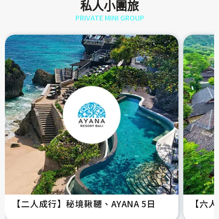
私人小團旅
PRIVATE MINI GROUP
【二人成行】秘境鞦韆、AYANA 5日
【六人