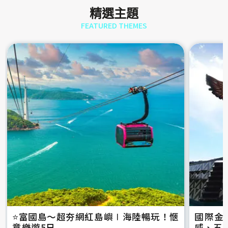
精選主題
FEATURED THEMES
⭐️富國島～超夯網紅島嶼∣海陸暢玩！愜
國際金
意樂遊5日
威、五