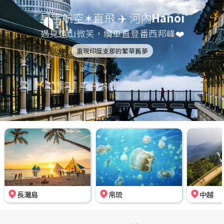
星宇航空✶直飛 ✈️ 河內
Hanoi
遇見遠山微笑，纜車直登番西邦峰❤️
重現印度支那的繁華舊夢
長灘島
帛琉
中越