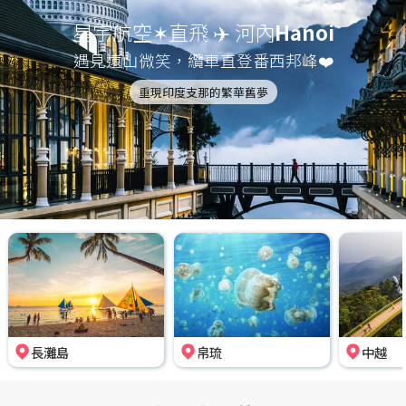
星宇航空✶直飛 ✈️ 河內
Hanoi
遇見遠山微笑，纜車直登番西邦峰❤️
重現印度支那的繁華舊夢
長灘島
帛琉
中越