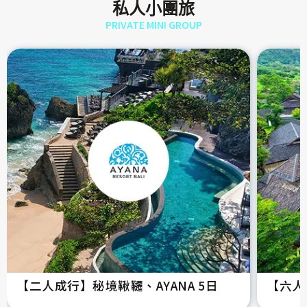
私人小團旅
PRIVATE MINI GROUP
【二人成行】秘境鞦韆、AYANA 5日
【六人