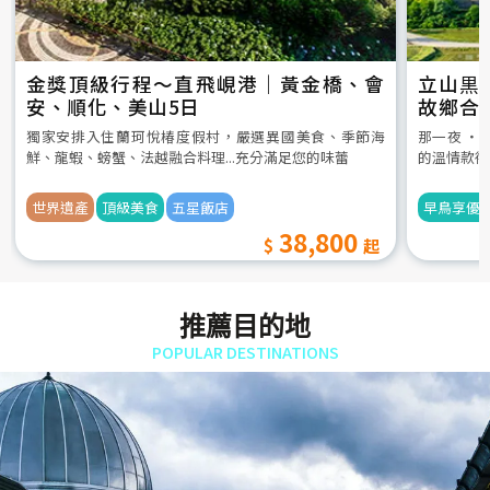
金獎頂級行程～直飛峴港｜黃金橋、會
立山黒
安、順化、美山5日
故鄉合
5日
獨家安排入住蘭珂悅椿度假村，嚴選異國美食、季節海
那一夜 ‧
鮮、龍蝦、螃蟹、法越融合料理...充分滿足您的味蕾
的溫情款待
世界遺產
頂級美食
五星飯店
早鳥享優
38,800
推薦目的地
POPULAR DESTINATIONS