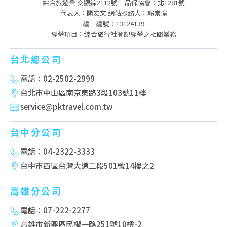
綜合旅遊業 交觀綜2112號
品保協會：北1281號
代表人：関宏文 網站聯絡人：賴崇瑜
編一編號：13124139
經營項目：綜合旅行社登記經營之相關業務
台北總公司
電話：02-2502-2999
台北市中山區南京東路3段103號11樓
service@pktravel.com.tw
台中分公司
電話：04-2322-3333
台中市西區台灣大道二段501號14樓之2
高雄分公司
電話：07-222-2277
高雄市新興區民權一路251號10樓-2