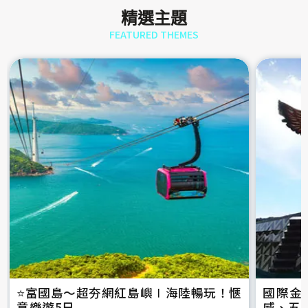
精選主題
FEATURED THEMES
⭐️富國島～超夯網紅島嶼∣海陸暢玩！愜
國際金
意樂遊5日
威、五