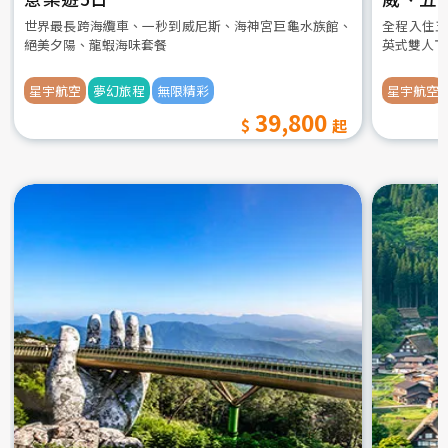
世界最長跨海纜車、一秒到威尼斯、海神宮巨龜水族館、
全程入住五
絕美夕陽、龍蝦海味套餐
英式雙人下
星宇航空
夢幻旅程
無限精彩
星宇航空
39,800