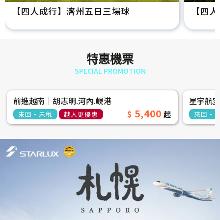
【四人成行】濟州五日三場球
【四人
特惠機票
SPECIAL PROMOTION
前進越南│胡志明.河內.峴港
星宇航
5,400
來回‧未稅
越人更優惠
來回‧