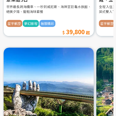
世界最長跨海纜車、一秒到威尼斯、海神宮巨龜水族館、
全程入住五
絕美夕陽、龍蝦海味套餐
英式雙人下
星宇航空
夢幻旅程
無限精彩
星宇航空
39,800