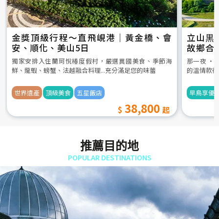
金獎頂級行程～直飛峴港｜黃金橋、會
立山黒
安、順化、美山5日
故鄉合
5日
獨家安排入住蘭珂悅椿度假村，嚴選異國美食、季節海
那一夜 ‧
鮮、龍蝦、螃蟹、法越融合料理...充分滿足您的味蕾
的溫情款待
世界遺產
頂級美食
五星飯店
早鳥享優
38,800
推薦目的地
POPULAR DESTINATIONS