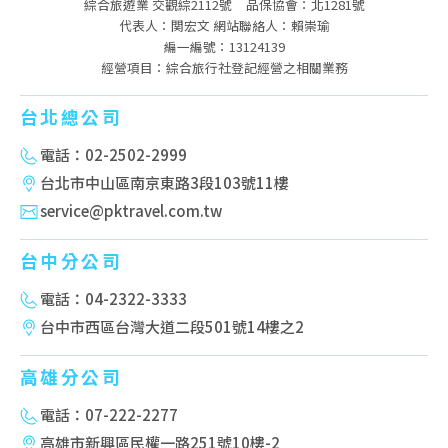
綜合旅遊業 交觀綜2112號
品保協會：北1281號
代表人：関宏文 網站聯絡人：賴崇瑜
編一編號：13124139
經營項目：綜合旅行社登記經營之相關業務
台北總公司
電話：02-2502-2999
台北市中山區南京東路3段103號11樓
service@pktravel.com.tw
台中分公司
電話：04-2322-3333
台中市西區台灣大道二段501號14樓之2
高雄分公司
電話：07-222-2277
高雄市新興區民權一路251號10樓-2