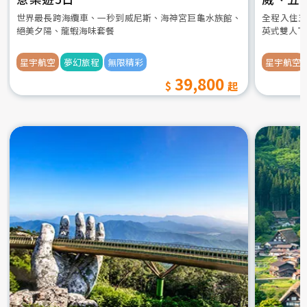
世界最長跨海纜車、一秒到威尼斯、海神宮巨龜水族館、
全程入住五
絕美夕陽、龍蝦海味套餐
英式雙人下
星宇航空
夢幻旅程
無限精彩
星宇航空
39,800