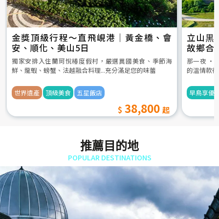
金獎頂級行程～直飛峴港｜黃金橋、會
立山黒
安、順化、美山5日
故鄉合
5日
獨家安排入住蘭珂悅椿度假村，嚴選異國美食、季節海
那一夜 ‧
鮮、龍蝦、螃蟹、法越融合料理...充分滿足您的味蕾
的溫情款待
世界遺產
頂級美食
五星飯店
早鳥享優
38,800
推薦目的地
POPULAR DESTINATIONS