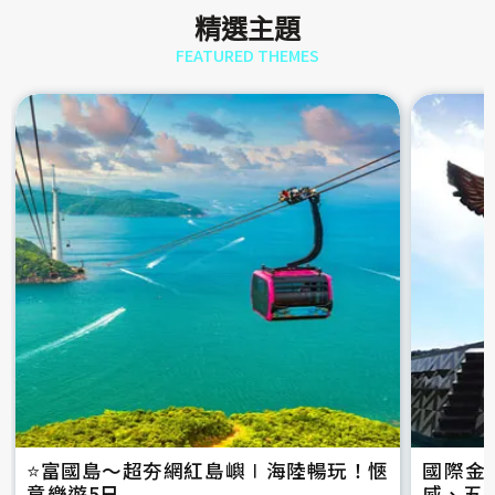
精選主題
FEATURED THEMES
⭐️富國島～超夯網紅島嶼∣海陸暢玩！愜
國際金
意樂遊5日
威、五