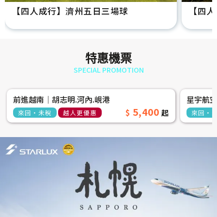
【四人成行】濟州五日三場球
【四人
特惠機票
SPECIAL PROMOTION
前進越南│胡志明.河內.峴港
星宇航
5,400
來回‧未稅
越人更優惠
來回‧