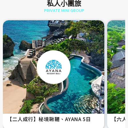
私人小團旅
PRIVATE MINI GROUP
【二人成行】秘境鞦韆、AYANA 5日
【六人