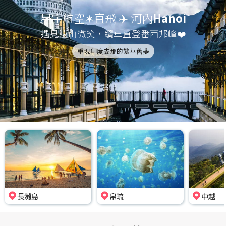
星宇航空✶直飛 ✈️ 河內
Hanoi
遇見遠山微笑，纜車直登番西邦峰❤️
重現印度支那的繁華舊夢
長灘島
帛琉
中越