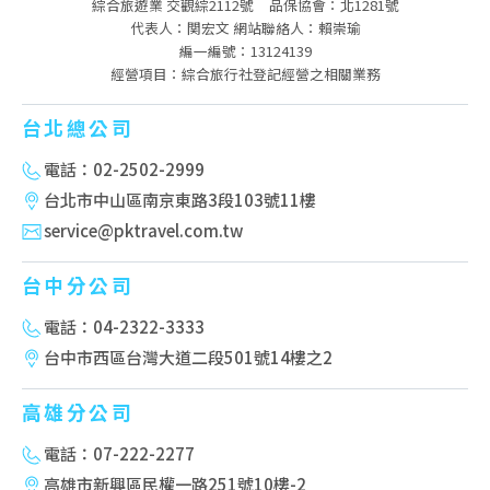
綜合旅遊業 交觀綜2112號
品保協會：北1281號
代表人：関宏文 網站聯絡人：賴崇瑜
編一編號：13124139
經營項目：綜合旅行社登記經營之相關業務
台北總公司
電話：02-2502-2999
台北市中山區南京東路3段103號11樓
service@pktravel.com.tw
台中分公司
電話：04-2322-3333
台中市西區台灣大道二段501號14樓之2
高雄分公司
電話：07-222-2277
高雄市新興區民權一路251號10樓-2