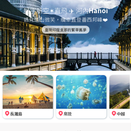
星宇航空✶直飛 ✈️ 河內
Hanoi
遇見遠山微笑，纜車直登番西邦峰❤️
重現印度支那的繁華舊夢
長灘島
帛琉
中越