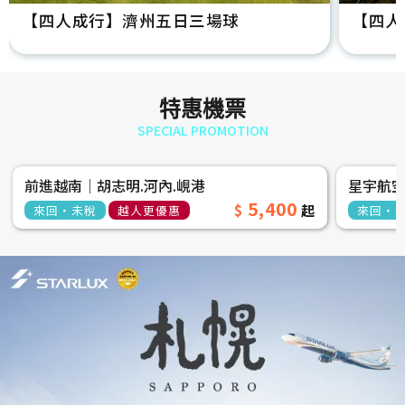
【四人成行】濟州五日三場球
【四人
特惠機票
SPECIAL PROMOTION
前進越南│胡志明.河內.峴港
星宇航
5,400
來回‧未稅
越人更優惠
來回‧