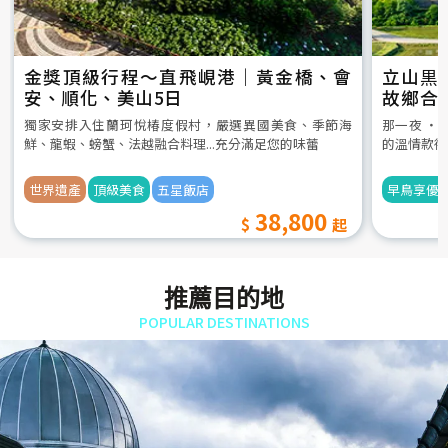
金獎頂級行程～直飛峴港｜黃金橋、會
立山黒
安、順化、美山5日
故鄉合
5日
獨家安排入住蘭珂悅椿度假村，嚴選異國美食、季節海
那一夜 ‧
鮮、龍蝦、螃蟹、法越融合料理...充分滿足您的味蕾
的溫情款待
世界遺產
頂級美食
五星飯店
早鳥享優
38,800
推薦目的地
POPULAR DESTINATIONS