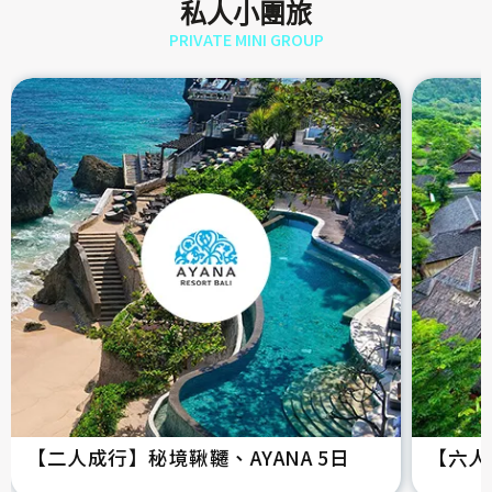
私人小團旅
PRIVATE MINI GROUP
【二人成行】秘境鞦韆、AYANA 5日
【六人