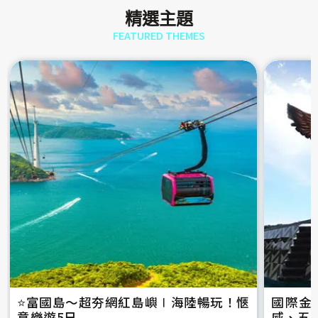
精選主題
FEATURED THEMES
⭐️富國島～超夯網紅島嶼∣海陸暢玩！愜
國際金
意樂遊5日
威、五