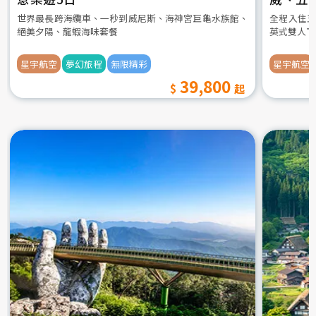
世界最長跨海纜車、一秒到威尼斯、海神宮巨龜水族館、
全程入住五
絕美夕陽、龍蝦海味套餐
英式雙人下
星宇航空
夢幻旅程
無限精彩
星宇航空
39,800