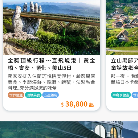
金獎頂級行程～直飛峴港｜黃金
立山黒部ア
橋、會安、順化、美山5日
童話故鄉
村古街町5
獨家安排入住蘭珂悅椿度假村，嚴選異國
那一夜 ‧ 
美食、季節海鮮、龍蝦、螃蟹、法越融合
體驗日本卡
料理...充分滿足您的味蕾
世界遺產
頂級美食
五星飯店
早鳥享優惠
世
38,800