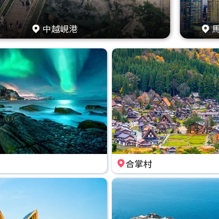
中越峴港
合掌村