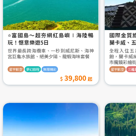
⭐️富國島～超夯網紅島嶼∣海陸暢
國際金質
玩！愜意樂遊5日
蘭卡威、五
世界最長跨海纜車、一秒到威尼斯、海神
全程入住五
宮巨龜水族館、絕美夕陽、龍蝦海味套餐
飽，蘭卡威
市魔鏡彩繪
星宇航空
夢幻旅程
無限精彩
星宇航空
三離
39,800