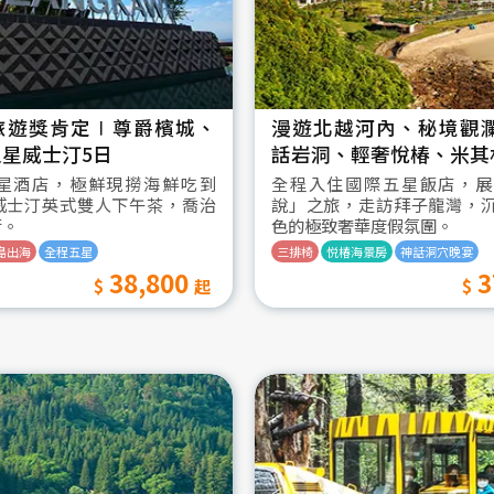
旅遊獎肯定∣尊爵檳城、
漫遊北越河內、秘境觀
星威士汀5日
話岩洞、輕奢悅椿、米其
星酒店，極鮮現撈海鮮吃到
全程入住國際五星飯店，展
威士汀英式雙人下午茶，喬治
說」之旅，走訪拜子龍灣，
街。
色的極致奢華度假氛圍。
島出海
全程五星
三排椅
悦椿海景房
神話洞穴晚宴
38,800
3