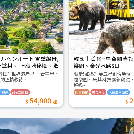
ルペンルート 雪壁絕景,
韓國│首爾~星空圖書館2
合掌村、 上高地秘境、鄉
樂園、金光水路5日
日
我們住在世界遺產裡 ‧ 合掌屋，
限量!加碼升等五星凱悅等級
桑的溫情款待。
題樂園、米其林推薦蔘鷄湯
鮮鍋~
界遺產
品冠自組團
限量搶購
美食享宴
入住五星飯店
54,900
2