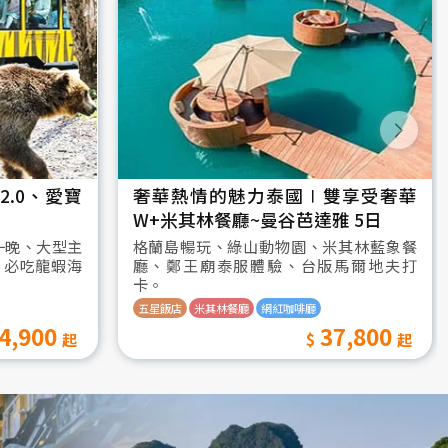
.0、愛寶
奢華熱情的魅力泰國∣雙享受奢華
W+米其林餐廳~曼谷芭達雅 5日
一晚、大型主
格蘭島暢玩、綠山動物園、米其林藍象餐
、必吃龍蝦海
廳、鄭王廟泰服體驗、台版馬爾地夫打
卡。
五星飯店
米其林餐廳
網紅咖啡廳
4,900
37,800