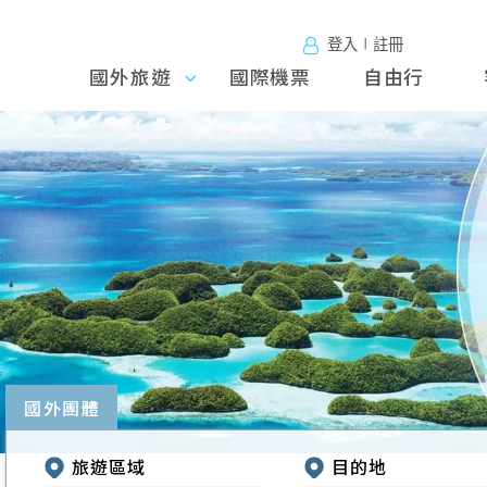
登入∣註冊
國外旅遊
國外旅
國際機票
自由行
遊
往前
國外團體
旅遊區域
目的地