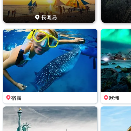
長灘島
宿霧
歐洲