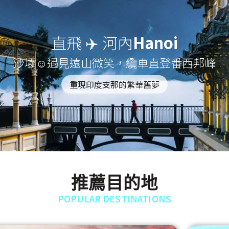
直飛 ✈️ 河內
Hanoi
沙壩☺遇見遠山微笑，纜車直登番西邦峰
重現印度支那的繁華舊夢
推薦目的地
POPULAR DESTINATIONS