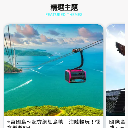
精選主題
FEATURED THEMES
⭐️富國島～超夯網紅島嶼∣海陸暢玩！愜
國際金
意樂遊5日
威、五