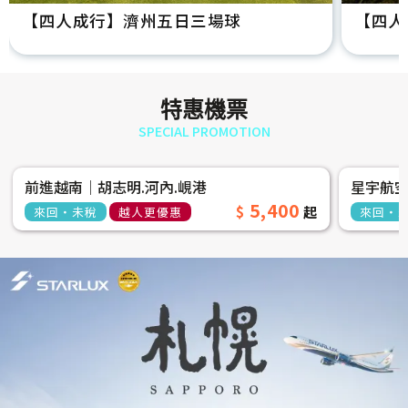
【四人成行】濟州五日三場球
【四人
特惠機票
SPECIAL PROMOTION
前進越南│胡志明.河內.峴港
星宇航
5,400
來回‧未稅
越人更優惠
來回‧