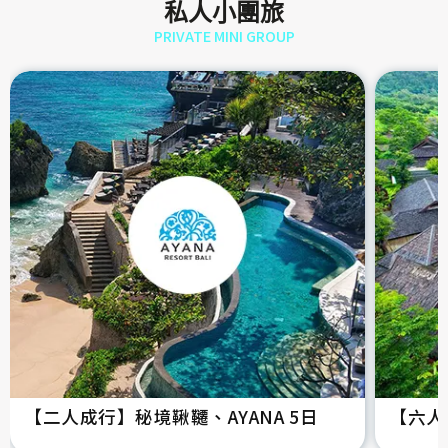
私人小團旅
PRIVATE MINI GROUP
【二人成行】秘境鞦韆、AYANA 5日
【六人