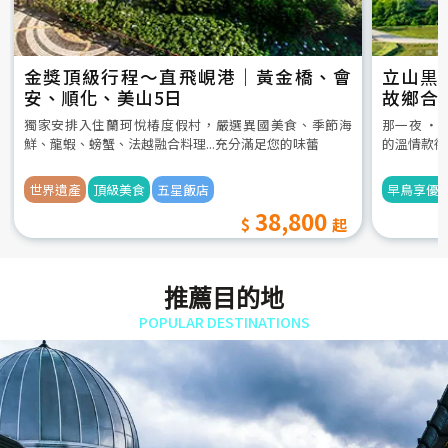
金獎頂級行程～直飛峴港｜黃金橋、會
立山黒
安、順化、美山5日
故鄉合
5日
獨家安排入住蘭珂悅椿度假村，嚴選異國美食、季節海
那一夜 ‧
鮮、龍蝦、螃蟹、法越融合料理...充分滿足您的味蕾
的溫情款待
世界遺產
頂級美食
五星飯店
早鳥享優
38,800
推薦目的地
POPULAR DESTINATIONS