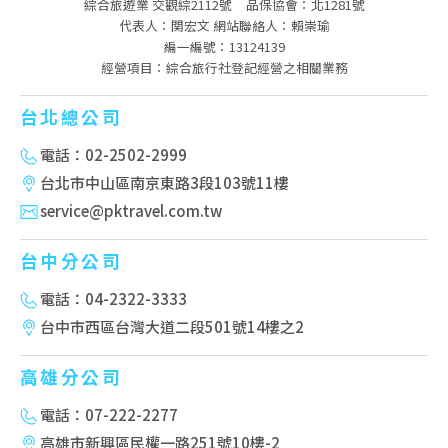
綜合旅遊業 交觀綜2112號
品保協會：北1281號
代表人：関宏文 網站聯絡人：賴崇瑜
編一編號：13124139
經營項目：綜合旅行社登記經營之相關業務
台北總公司
電話：02-2502-2999
台北市中山區南京東路3段103號11樓
service@pktravel.com.tw
台中分公司
電話：04-2322-3333
台中市西區台灣大道二段501號14樓之2
高雄分公司
電話：07-222-2277
高雄市新興區民權一路251號10樓-2