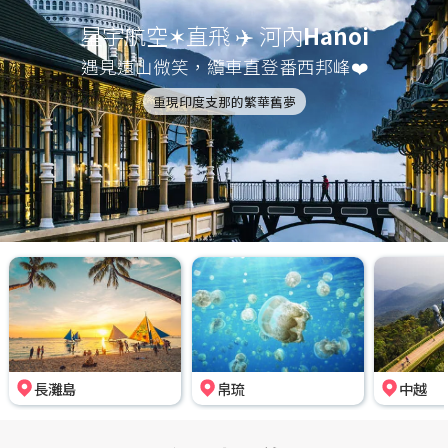
星宇航空✶直飛 ✈️ 河內
Hanoi
遇見遠山微笑，纜車直登番西邦峰❤️
重現印度支那的繁華舊夢
長灘島
帛琉
中越