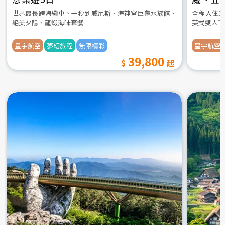
世界最長跨海纜車、一秒到威尼斯、海神宮巨龜水族館、
全程入住五
絕美夕陽、龍蝦海味套餐
英式雙人下
星宇航空
夢幻旅程
無限精彩
星宇航空
39,800