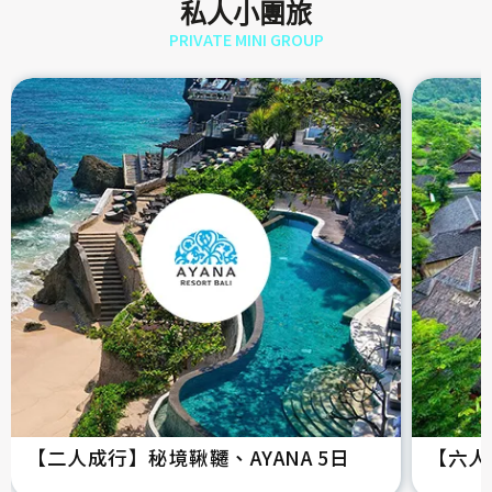
私人小團旅
PRIVATE MINI GROUP
【二人成行】秘境鞦韆、AYANA 5日
【六人