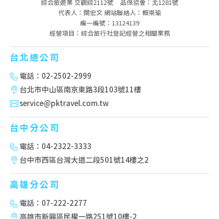
綜合旅遊業 交觀綜2112號
品保協會：北1281號
代表人：関宏文 網站聯絡人：賴崇瑜
編一編號：13124139
經營項目：綜合旅行社登記經營之相關業務
台北總公司
電話：02-2502-2999
台北市中山區南京東路3段103號11樓
service@pktravel.com.tw
台中分公司
電話：04-2322-3333
台中市西區台灣大道二段501號14樓之2
高雄分公司
電話：07-222-2277
高雄市新興區民權一路251號10樓-2