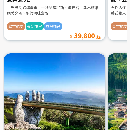
世界最長跨海纜車、一秒到威尼斯、海神宮巨龜水族館、
全程入住五
絕美夕陽、龍蝦海味套餐
英式雙人下
星宇航空
夢幻旅程
無限精彩
星宇航空
39,800