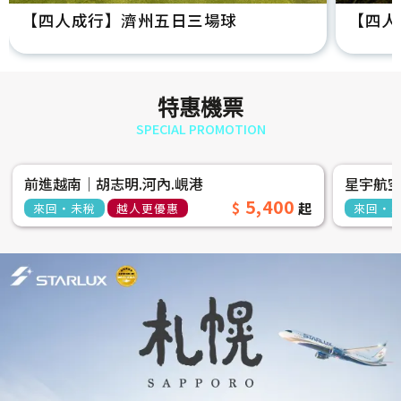
【四人成行】濟州五日三場球
【四人
特惠機票
SPECIAL PROMOTION
前進越南│胡志明.河內.峴港
星宇航
5,400
來回‧未稅
越人更優惠
來回‧