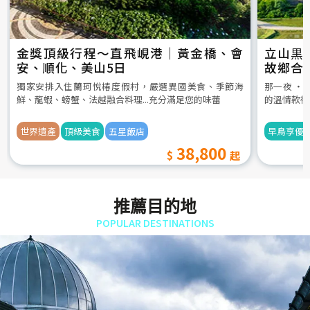
金獎頂級行程～直飛峴港｜黃金橋、會
立山黒
安、順化、美山5日
故鄉合
5日
獨家安排入住蘭珂悅椿度假村，嚴選異國美食、季節海
那一夜 ‧
鮮、龍蝦、螃蟹、法越融合料理...充分滿足您的味蕾
的溫情款待
世界遺產
頂級美食
五星飯店
早鳥享優
38,800
推薦目的地
POPULAR DESTINATIONS