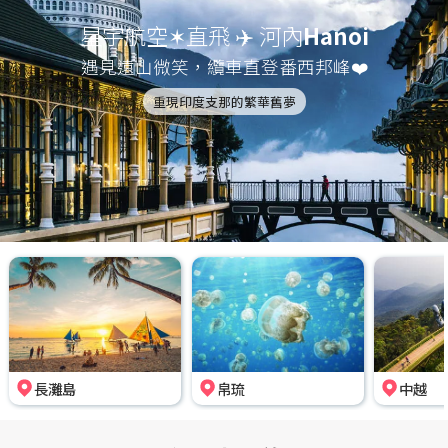
星宇航空✶直飛 ✈️ 河內
Hanoi
遇見遠山微笑，纜車直登番西邦峰❤️
重現印度支那的繁華舊夢
長灘島
帛琉
中越