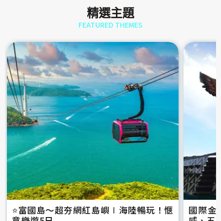
精選主題
FEATURED THEMES
⭐️富國島～超夯網紅島嶼∣海陸暢玩！愜
國際金
意樂遊5日
威、五