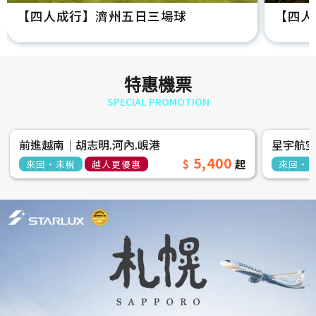
【四人成行】濟州五日三場球
【四人
特惠機票
SPECIAL PROMOTION
前進越南│胡志明.河內.峴港
星宇航
5,400
來回‧未稅
越人更優惠
來回‧