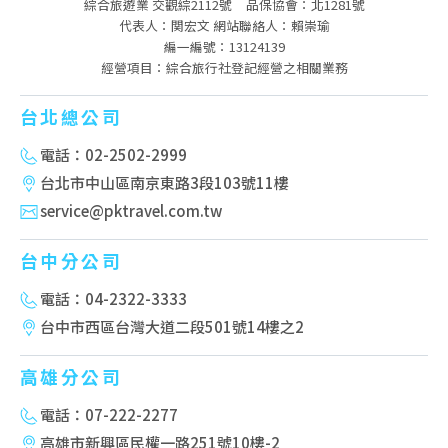
綜合旅遊業 交觀綜2112號
品保協會：北1281號
代表人：関宏文 網站聯絡人：賴崇瑜
編一編號：13124139
經營項目：綜合旅行社登記經營之相關業務
台北總公司
電話：02-2502-2999
台北市中山區南京東路3段103號11樓
service@pktravel.com.tw
台中分公司
電話：04-2322-3333
台中市西區台灣大道二段501號14樓之2
高雄分公司
電話：07-222-2277
高雄市新興區民權一路251號10樓-2