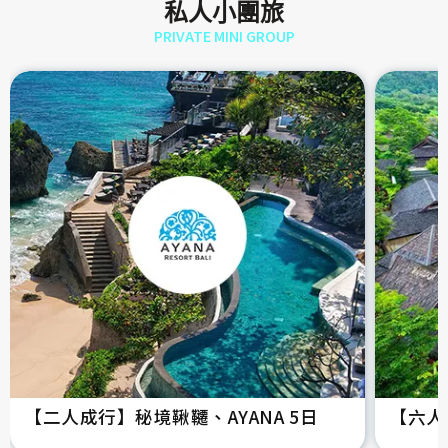
私人小團旅
PRIVATE MINI GROUP
【二人成行】秘境鞦韆、AYANA 5日
【六人