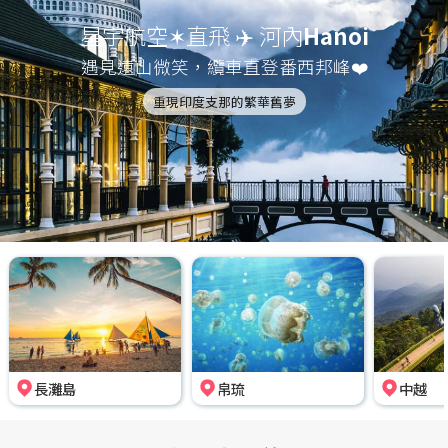
星宇航空✶直飛 ✈️ 河內
Hanoi
遇見遠山微笑，纜車直登番西邦峰❤️
重現印度支那的繁華舊夢
長灘島
帛琉
中越