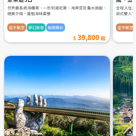
世界最長跨海纜車、一秒到威尼斯、海神宮巨龜水族館、
全程入住五
絕美夕陽、龍蝦海味套餐
英式雙人下
星宇航空
夢幻旅程
無限精彩
星宇航空
39,800