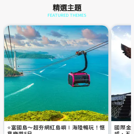
精選主題
FEATURED THEMES
⭐️富國島～超夯網紅島嶼∣海陸暢玩！愜
國際金
意樂遊5日
威、五