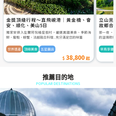
金獎頂級行程～直飛峴港｜黃金橋、會
立山黒
安、順化、美山5日
故鄉合
5日
獨家安排入住蘭珂悅椿度假村，嚴選異國美食、季節海
那一夜 ‧
鮮、龍蝦、螃蟹、法越融合料理...充分滿足您的味蕾
的溫情款待
世界遺產
頂級美食
五星飯店
早鳥享優
38,800
推薦目的地
POPULAR DESTINATIONS