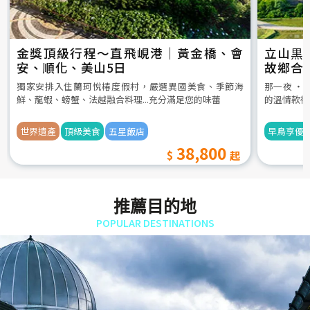
金獎頂級行程～直飛峴港｜黃金橋、會
立山黒
安、順化、美山5日
故鄉合
5日
獨家安排入住蘭珂悅椿度假村，嚴選異國美食、季節海
那一夜 ‧
鮮、龍蝦、螃蟹、法越融合料理...充分滿足您的味蕾
的溫情款待
世界遺產
頂級美食
五星飯店
早鳥享優
38,800
推薦目的地
POPULAR DESTINATIONS