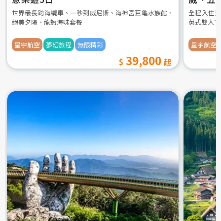
世界最長跨海纜車、一秒到威尼斯、海神宮巨龜水族館、
全程入住五
絕美夕陽、龍蝦海味套餐
英式雙人下
星宇航空
夢幻旅程
無限精彩
星宇航空
39,800