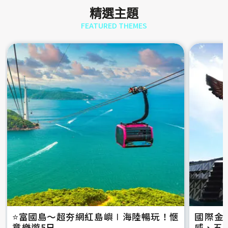
精選主題
FEATURED THEMES
⭐️富國島～超夯網紅島嶼∣海陸暢玩！愜
國際金
意樂遊5日
威、五