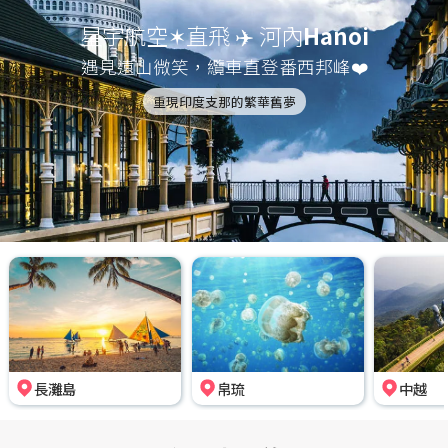
星宇航空✶直飛 ✈️ 河內
Hanoi
遇見遠山微笑，纜車直登番西邦峰❤️
重現印度支那的繁華舊夢
長灘島
帛琉
中越