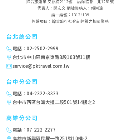
綜合旅遊業 交觀綜2112號
品保協會：北1281號
代表人：関宏文 網站聯絡人：賴崇瑜
編一編號：13124139
經營項目：綜合旅行社登記經營之相關業務
台北總公司
電話：02-2502-2999
台北市中山區南京東路3段103號11樓
service@pktravel.com.tw
台中分公司
電話：04-2322-3333
台中市西區台灣大道二段501號14樓之2
高雄分公司
電話：07-222-2277
高雄市新興區民權一路251號10樓-2