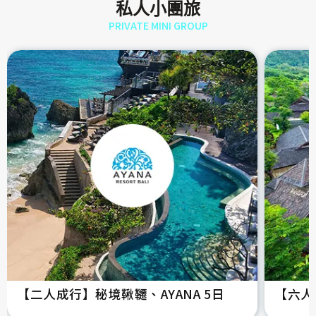
私人小團旅
PRIVATE MINI GROUP
【二人成行】秘境鞦韆、AYANA 5日
【六人