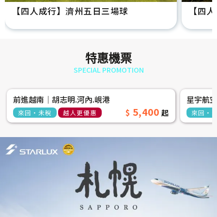
【四人成行】濟州五日三場球
【四人
特惠機票
SPECIAL PROMOTION
前進越南│胡志明.河內.峴港
星宇航
5,400
來回‧未稅
越人更優惠
來回‧