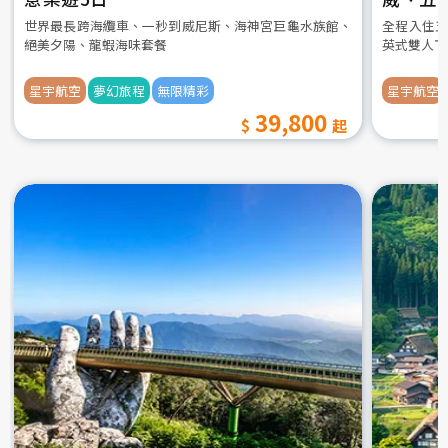
世界最長跨海纜車、一秒到威尼斯、海神宮巨龜水族館、
全程入住五
絕美夕陽、龍蝦海味套餐
英式雙人下
星宇航空
夢幻旅程
無限精彩
星宇航空
39,800