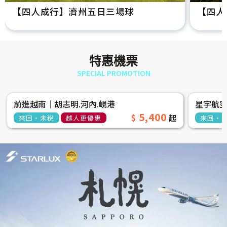
【四人成行】濟州五日三場球
【四人
特惠機票
SPECIAL PROMOTION
前進越南│胡志明.河內.峴港
星宇航
5,400
來回‧未稅
越人更優惠
來回‧