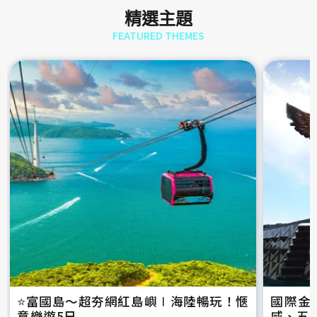
精選主題
FEATURED THEMES
⭐️富國島～超夯網紅島嶼∣海陸暢玩！愜
國際金
意樂遊5日
威、五