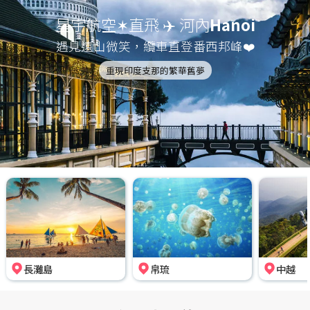
星宇航空✶直飛 ✈️ 河內
Hanoi
遇見遠山微笑，纜車直登番西邦峰❤️
重現印度支那的繁華舊夢
長灘島
帛琉
中越