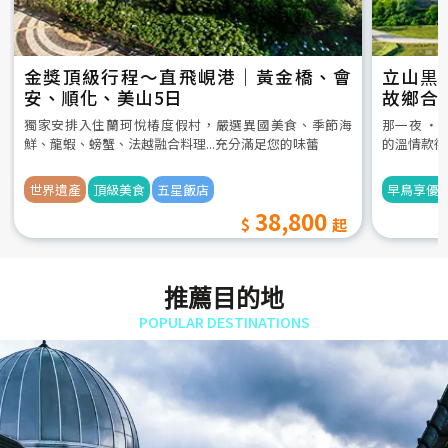
金獎頂級行程～直飛峴港｜黃金橋、會
立山黒
安、順化、美山5日
故鄉合
5日
獨家安排入住蘭珂悅椿度假村，嚴選異國美食、季節海
那一夜 ‧
鮮、龍蝦、螃蟹、法越融合料理...充分滿足您的味蕾
的溫情款待
世界遺產
頂級美食
五星飯店
早鳥享優
38,800
推薦目的地
POPULAR DESTINATIONS