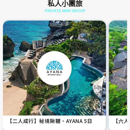
私人小團旅
PRIVATE MINI GROUP
【二人成行】秘境鞦韆、AYANA 5日
【六人