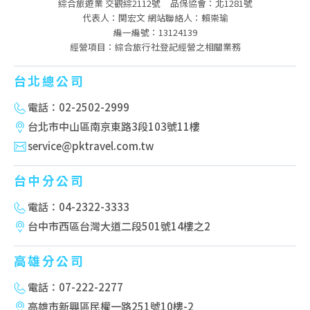
綜合旅遊業 交觀綜2112號
品保協會：北1281號
代表人：関宏文 網站聯絡人：賴崇瑜
編一編號：13124139
經營項目：綜合旅行社登記經營之相關業務
台北總公司
電話：02-2502-2999
台北市中山區南京東路3段103號11樓
service@pktravel.com.tw
台中分公司
電話：04-2322-3333
台中市西區台灣大道二段501號14樓之2
高雄分公司
電話：07-222-2277
高雄市新興區民權一路251號10樓-2