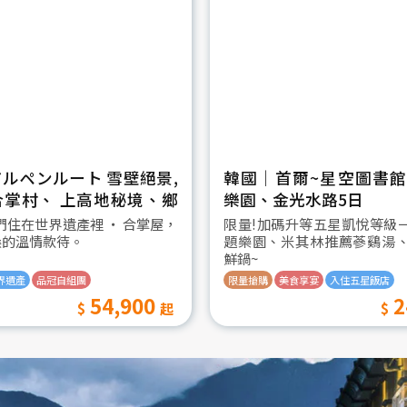
ルペンルート 雪壁絕景,
韓國│首爾~星空圖書館2
合掌村、 上高地秘境、鄉
樂園、金光水路5日
日
我們住在世界遺產裡 ‧ 合掌屋，
限量!加碼升等五星凱悅等級
桑的溫情款待。
題樂園、米其林推薦蔘鷄湯
鮮鍋~
界遺產
品冠自組團
限量搶購
美食享宴
入住五星飯店
54,900
2