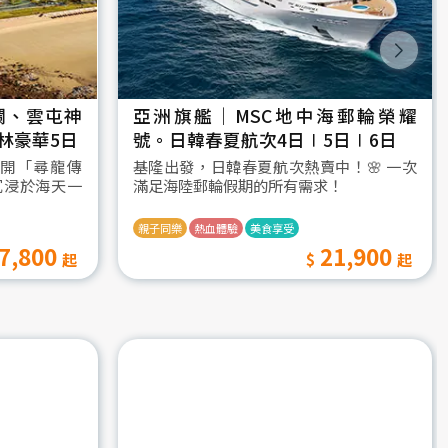
瀾、雲屯神
亞洲旗艦｜MSC地中海郵輪榮耀
林豪華5日
號。日韓春夏航次4日∣5日∣6日
開「尋龍傳
基隆出發，日韓春夏航次熱賣中！🌸 一次
沉浸於海天一
滿足海陸郵輪假期的所有需求！
親子同樂
熱血體驗
美食享受
7,800
21,900