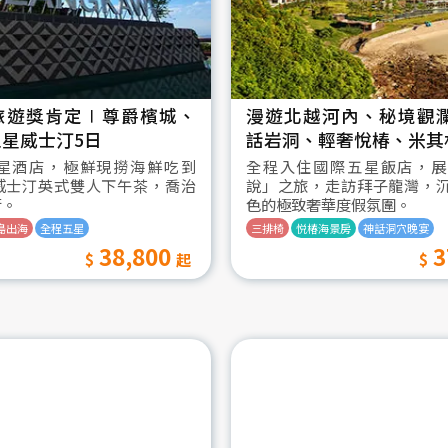
旅遊獎肯定∣尊爵檳城、
漫遊北越河內、秘境觀
星威士汀5日
話岩洞、輕奢悅椿、米其
星酒店，極鮮現撈海鮮吃到
全程入住國際五星飯店，展
威士汀英式雙人下午茶，喬治
說」之旅，走訪拜子龍灣，
街。
色的極致奢華度假氛圍。
島出海
全程五星
三排椅
悦椿海景房
神話洞穴晚宴
38,800
3