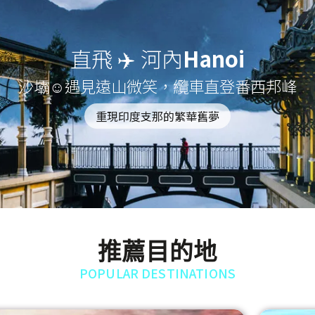
直飛 ✈️ 河內
Hanoi
沙壩☺遇見遠山微笑，纜車直登番西邦峰
重現印度支那的繁華舊夢
推薦目的地
POPULAR DESTINATIONS