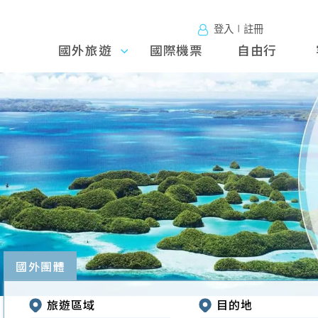
登入∣註冊
國外旅遊
國外旅
國際機票
自由行
遊
往前
國外團體
旅遊區域
目的地