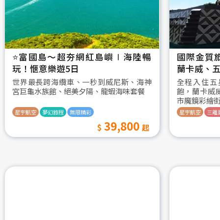
⭐️富國島～超夯網紅島嶼∣海陸暢
國際金質
玩！愜意樂遊5日
蘭卡威、五
世界最長跨海纜車、一秒到威尼斯、海神
全程入住五
宮巨龜水族館、絕美夕陽、龍蝦海味套餐
飽，蘭卡威
市魔鏡彩繪
星宇航空
夢幻旅程
無限精彩
星宇航空
三離
39,800