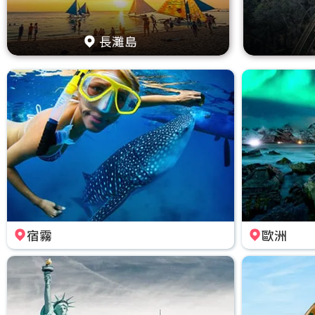
長灘島
宿霧
歐洲