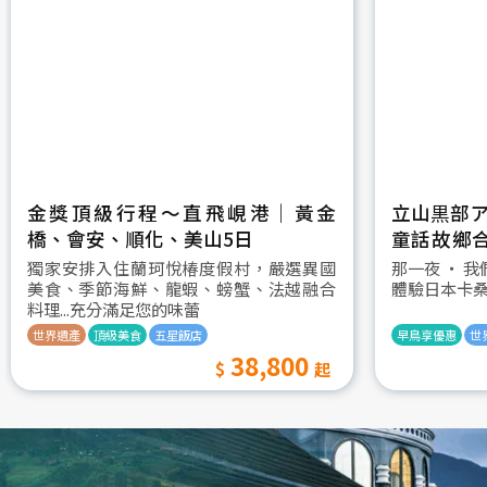
金獎頂級行程～直飛峴港｜黃金
立山黒部ア
橋、會安、順化、美山5日
童話故鄉
村古街町5
獨家安排入住蘭珂悅椿度假村，嚴選異國
那一夜 ‧ 
美食、季節海鮮、龍蝦、螃蟹、法越融合
體驗日本卡
料理...充分滿足您的味蕾
世界遺產
頂級美食
五星飯店
早鳥享優惠
世
38,800