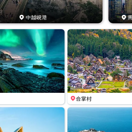
中越峴港
合掌村