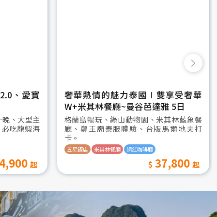
.0、愛寶
奢華熱情的魅力泰國∣雙享受奢華
W+米其林餐廳~曼谷芭達雅 5日
一晚、大型主
格蘭島暢玩、綠山動物園、米其林藍象餐
、必吃龍蝦海
廳、鄭王廟泰服體驗、台版馬爾地夫打
卡。
五星飯店
米其林餐廳
網紅咖啡廳
4,900
37,800