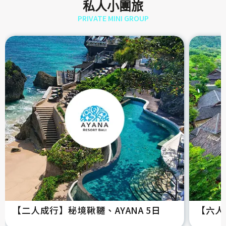
私人小團旅
PRIVATE MINI GROUP
【二人成行】秘境鞦韆、AYANA 5日
【六人