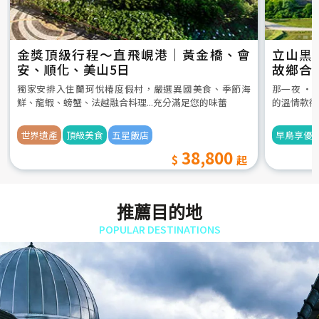
金獎頂級行程～直飛峴港｜黃金橋、會
立山黒
安、順化、美山5日
故鄉合
5日
獨家安排入住蘭珂悅椿度假村，嚴選異國美食、季節海
那一夜 ‧
鮮、龍蝦、螃蟹、法越融合料理...充分滿足您的味蕾
的溫情款待
世界遺產
頂級美食
五星飯店
早鳥享優
38,800
推薦目的地
POPULAR DESTINATIONS