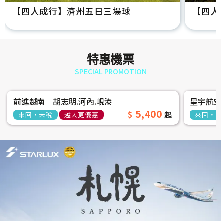
【四人成行】濟州五日三場球
【四人
特惠機票
SPECIAL PROMOTION
前進越南│胡志明.河內.峴港
星宇航
5,400
來回‧未稅
越人更優惠
來回‧