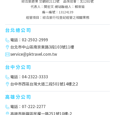
綜合旅遊業 交觀綜2112號
品保協會：北1281號
代表人：関宏文 網站聯絡人：賴崇瑜
編一編號：13124139
經營項目：綜合旅行社登記經營之相關業務
台北總公司
電話：02-2502-2999
台北市中山區南京東路3段103號11樓
service@pktravel.com.tw
台中分公司
電話：04-2322-3333
台中市西區台灣大道二段501號14樓之2
高雄分公司
電話：07-222-2277
高雄市新興區民權一路251號10樓-2