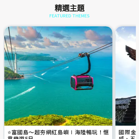
精選主題
FEATURED THEMES
⭐️富國島～超夯網紅島嶼∣海陸暢玩！愜
國際金
意樂遊5日
威、五