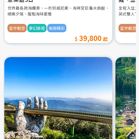
世界最長跨海纜車、一秒到威尼斯、海神宮巨龜水族館、
全程入住五
絕美夕陽、龍蝦海味套餐
英式雙人下
星宇航空
夢幻旅程
無限精彩
星宇航空
39,800