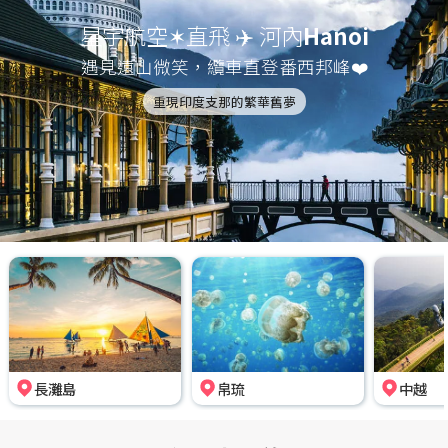
星宇航空✶直飛 ✈️ 河內
Hanoi
遇見遠山微笑，纜車直登番西邦峰❤️
重現印度支那的繁華舊夢
長灘島
帛琉
中越