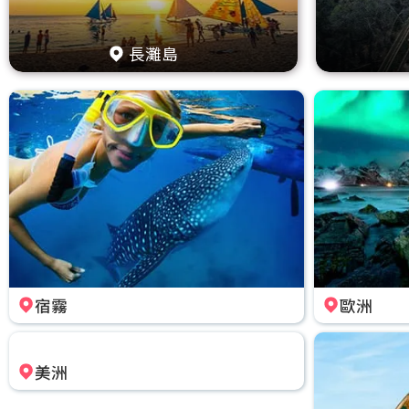
長灘島
宿霧
歐洲
美洲