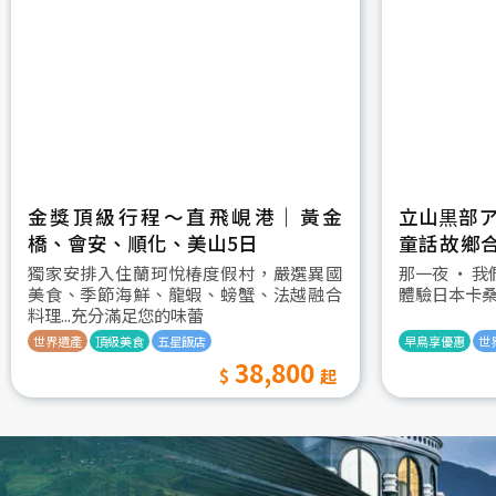
金獎頂級行程～直飛峴港｜黃金
立山黒部ア
橋、會安、順化、美山5日
童話故鄉
村古街町5
獨家安排入住蘭珂悅椿度假村，嚴選異國
那一夜 ‧ 
美食、季節海鮮、龍蝦、螃蟹、法越融合
體驗日本卡
料理...充分滿足您的味蕾
世界遺產
頂級美食
五星飯店
早鳥享優惠
世
38,800