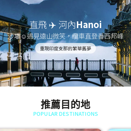
直飛 ✈️ 河內
Hanoi
沙壩☺遇見遠山微笑，纜車直登番西邦峰
重現印度支那的繁華舊夢
推薦目的地
POPULAR DESTINATIONS