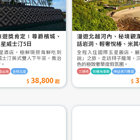
旅遊獎肯定∣尊爵檳城、
漫遊北越河內、秘境觀
星威士汀5日
話岩洞、輕奢悅椿、米其
星酒店，極鮮現撈海鮮吃到
全程入住國際五星飯店，展
威士汀英式雙人下午茶，喬治
說」之旅，走訪拜子龍灣，
街。
色的極致奢華度假氛圍。
島出海
全程五星
三排椅
悦椿海景房
神話洞穴晚宴
38,800
3