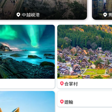
中越峴港
合掌村
遊輪