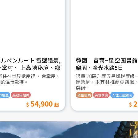
ルペンルート 雪壁絕景,
韓國│首爾~星空圖書館2
合掌村、 上高地秘境、鄉
樂園、金光水路5日
日
我們住在世界遺產裡 ‧ 合掌屋，
限量!加碼升等五星凱悅等級
桑的溫情款待。
題樂園、米其林推薦蔘鷄湯
鮮鍋~
界遺產
品冠自組團
限量搶購
美食享宴
入住五星飯店
54,900
2