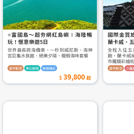
⭐️富國島～超夯網紅島嶼∣海陸暢
國際金質
玩！愜意樂遊5日
蘭卡威、五
世界最長跨海纜車、一秒到威尼斯、海神
全程入住五
宮巨龜水族館、絕美夕陽、龍蝦海味套餐
飽，蘭卡威
市魔鏡彩繪
星宇航空
夢幻旅程
無限精彩
星宇航空
三離
39,800