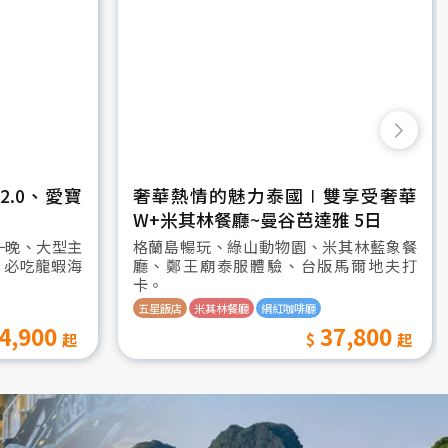
.0、愛寶
奢華熱情的魅力泰國∣雙享受奢華
W+米其林餐廳~曼谷芭達雅 5日
一晚、大型主
格蘭島暢玩、綠山動物園、米其林藍象餐
、必吃龍蝦海
廳、鄭王廟泰服體驗、台版馬爾地夫打
卡。
五星飯店
米其林餐廳
網紅咖啡廳
4,900
37,800