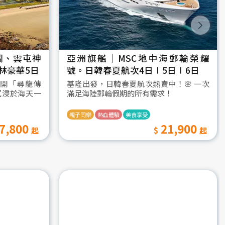
瀾、雲屯神
亞洲旗艦｜MSC地中海郵輪榮耀
林豪華5日
號。日韓春夏航次4日∣5日∣6日
開「尋龍傳
基隆出發，日韓春夏航次熱賣中！🌸 一次
沉浸於海天一
滿足海陸郵輪假期的所有需求！
親子同樂
熱血體驗
美食享受
7,800
21,900