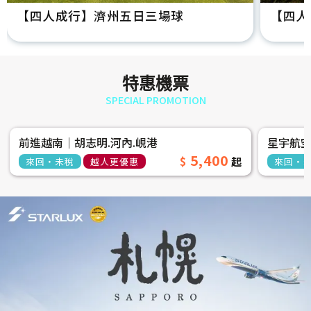
【四人成行】濟州五日三場球
【四人
特惠機票
SPECIAL PROMOTION
前進越南│胡志明.河內.峴港
星宇航
5,400
來回‧未稅
越人更優惠
來回‧