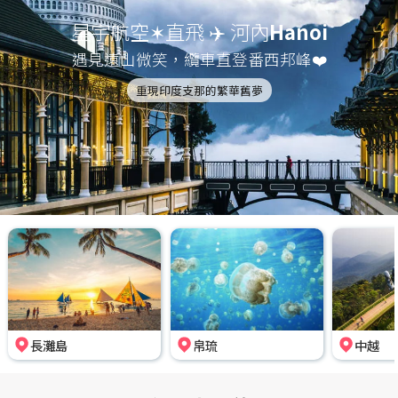
星宇航空✶直飛 ✈️ 河內
Hanoi
遇見遠山微笑，纜車直登番西邦峰❤️
重現印度支那的繁華舊夢
長灘島
帛琉
中越