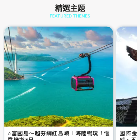
精選主題
FEATURED THEMES
⭐️富國島～超夯網紅島嶼∣海陸暢玩！愜
國際金
意樂遊5日
威、五