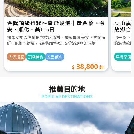
金獎頂級行程～直飛峴港｜黃金橋、會
立山黒
安、順化、美山5日
故鄉合
5日
獨家安排入住蘭珂悅椿度假村，嚴選異國美食、季節海
那一夜 ‧
鮮、龍蝦、螃蟹、法越融合料理...充分滿足您的味蕾
的溫情款待
世界遺產
頂級美食
五星飯店
早鳥享優
38,800
推薦目的地
POPULAR DESTINATIONS