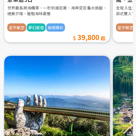
世界最長跨海纜車、一秒到威尼斯、海神宮巨龜水族館、
全程入住五
絕美夕陽、龍蝦海味套餐
英式雙人下
星宇航空
夢幻旅程
無限精彩
星宇航空
39,800