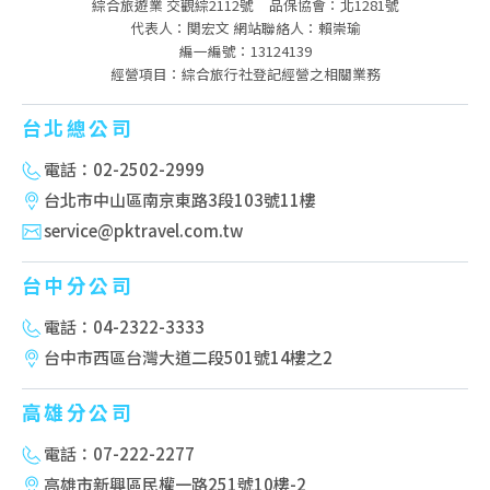
綜合旅遊業 交觀綜2112號
品保協會：北1281號
代表人：関宏文 網站聯絡人：賴崇瑜
編一編號：13124139
經營項目：綜合旅行社登記經營之相關業務
台北總公司
電話：02-2502-2999
台北市中山區南京東路3段103號11樓
service@pktravel.com.tw
台中分公司
電話：04-2322-3333
台中市西區台灣大道二段501號14樓之2
高雄分公司
電話：07-222-2277
高雄市新興區民權一路251號10樓-2