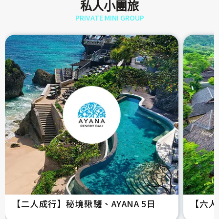
私人小團旅
PRIVATE MINI GROUP
【二人成行】秘境鞦韆、AYANA 5日
【六人