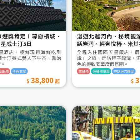
旅遊獎肯定∣尊爵檳城、
漫遊北越河內、秘境觀
星威士汀5日
話岩洞、輕奢悅椿、米其
星酒店，極鮮現撈海鮮吃到
全程入住國際五星飯店，展
威士汀英式雙人下午茶，喬治
說」之旅，走訪拜子龍灣，
街。
色的極致奢華度假氛圍。
島出海
全程五星
三排椅
悦椿海景房
神話洞穴晚宴
38,800
3