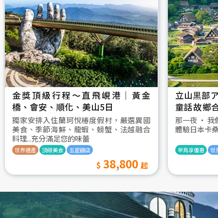
金獎頂級行程～直飛峴港｜黃金
立山黒部ア
橋、會安、順化、美山5日
童話故鄉
村古街町5
獨家安排入住蘭珂悅椿度假村，嚴選異國
那一夜 ‧ 
美食、季節海鮮、龍蝦、螃蟹、法越融合
體驗日本卡
料理...充分滿足您的味蕾
世界遺產
頂級美食
五星飯店
早鳥享優惠
世
38,800