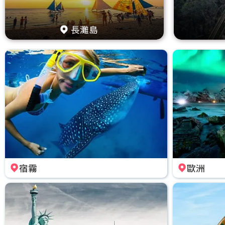
長灘島
宿霧
歐洲