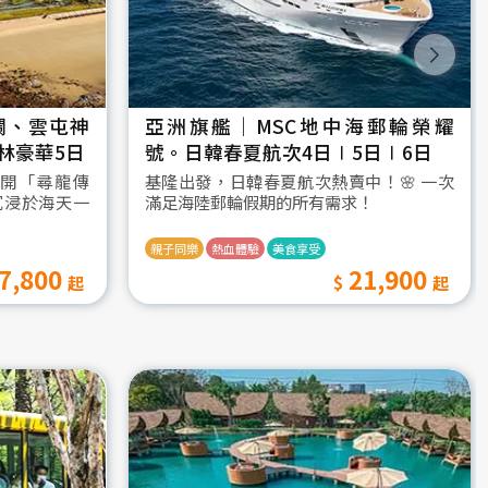
瀾、雲屯神
亞洲旗艦｜MSC地中海郵輪榮耀
林豪華5日
號。日韓春夏航次4日∣5日∣6日
開「尋龍傳
基隆出發，日韓春夏航次熱賣中！🌸 一次
沉浸於海天一
滿足海陸郵輪假期的所有需求！
親子同樂
熱血體驗
美食享受
7,800
21,900