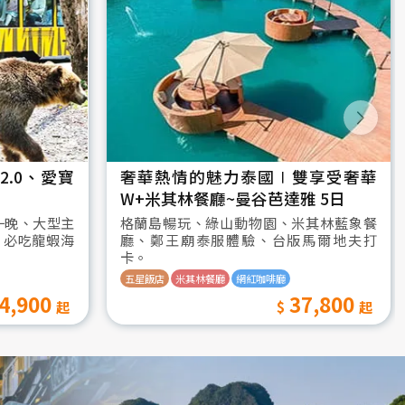
.0、愛寶
奢華熱情的魅力泰國∣雙享受奢華
W+米其林餐廳~曼谷芭達雅 5日
一晚、大型主
格蘭島暢玩、綠山動物園、米其林藍象餐
、必吃龍蝦海
廳、鄭王廟泰服體驗、台版馬爾地夫打
卡。
五星飯店
米其林餐廳
網紅咖啡廳
4,900
37,800