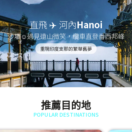
直飛 ✈️ 河內
Hanoi
沙壩☺遇見遠山微笑，纜車直登番西邦峰
重現印度支那的繁華舊夢
推薦目的地
POPULAR DESTINATIONS