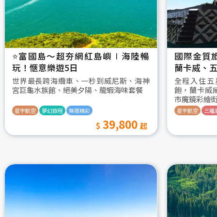
⭐️富國島～超夯網紅島嶼∣海陸暢
國際金質
玩！愜意樂遊5日
蘭卡威、五
世界最長跨海纜車、一秒到威尼斯、海神
全程入住五
宮巨龜水族館、絕美夕陽、龍蝦海味套餐
飽，蘭卡威
市魔鏡彩繪
星宇航空
夢幻旅程
無限精彩
星宇航空
三離
39,800