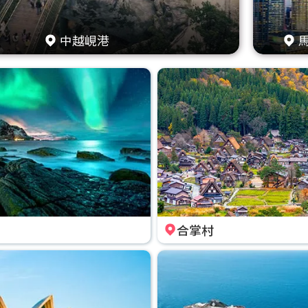
中越峴港
合掌村