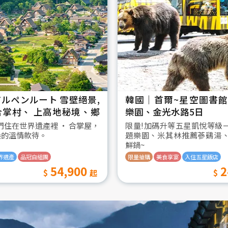
ルペンルート 雪壁絕景,
韓國│首爾~星空圖書館2
合掌村、 上高地秘境、鄉
樂園、金光水路5日
日
我們住在世界遺產裡 ‧ 合掌屋，
限量!加碼升等五星凱悅等級
桑的溫情款待。
題樂園、米其林推薦蔘鷄湯
鮮鍋~
界遺產
品冠自組團
限量搶購
美食享宴
入住五星飯店
54,900
2