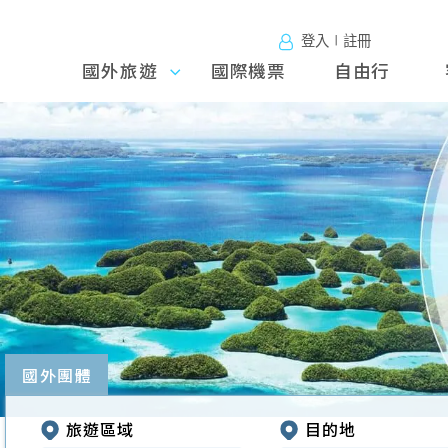
登入∣註冊
國外旅遊
國外旅
國際機票
自由行
遊
往前
國外團體
旅遊區域
目的地