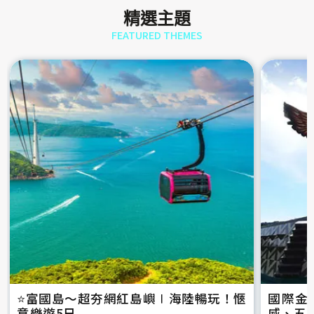
精選主題
FEATURED THEMES
⭐️富國島～超夯網紅島嶼∣海陸暢玩！愜
國際金
意樂遊5日
威、五