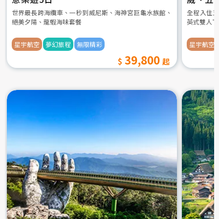
世界最長跨海纜車、一秒到威尼斯、海神宮巨龜水族館、
全程入住五
絕美夕陽、龍蝦海味套餐
英式雙人下
星宇航空
夢幻旅程
無限精彩
星宇航空
39,800