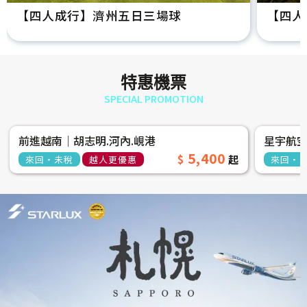
【四人成行】濟州五日三場球
【四人
特惠機票
SPECIAL PROMOTION
前進越南│胡志明.河內.峴港
星宇航
5,400
來回‧未稅
越人更優惠
來回‧