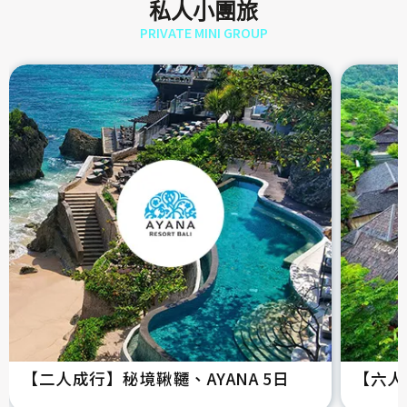
私人小團旅
PRIVATE MINI GROUP
【二人成行】秘境鞦韆、AYANA 5日
【六人