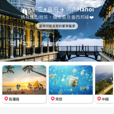
星宇航空✶直飛 ✈️ 河內
Hanoi
遇見遠山微笑，纜車直登番西邦峰❤️
重現印度支那的繁華舊夢
長灘島
帛琉
中越