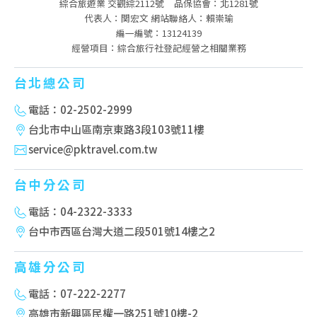
綜合旅遊業 交觀綜2112號
品保協會：北1281號
代表人：関宏文 網站聯絡人：賴崇瑜
編一編號：13124139
經營項目：綜合旅行社登記經營之相關業務
台北總公司
電話：02-2502-2999
台北市中山區南京東路3段103號11樓
service@pktravel.com.tw
台中分公司
電話：04-2322-3333
台中市西區台灣大道二段501號14樓之2
高雄分公司
電話：07-222-2277
高雄市新興區民權一路251號10樓-2