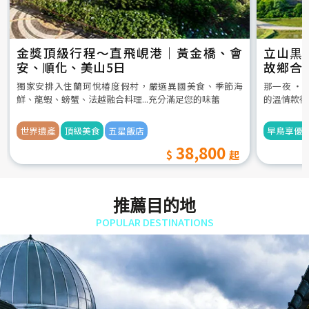
金獎頂級行程～直飛峴港｜黃金橋、會
立山黒
安、順化、美山5日
故鄉合
5日
獨家安排入住蘭珂悅椿度假村，嚴選異國美食、季節海
那一夜 ‧
鮮、龍蝦、螃蟹、法越融合料理...充分滿足您的味蕾
的溫情款待
世界遺產
頂級美食
五星飯店
早鳥享優
38,800
推薦目的地
POPULAR DESTINATIONS