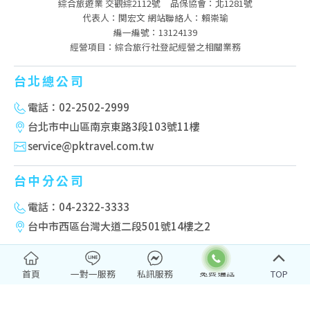
綜合旅遊業 交觀綜2112號
品保協會：北1281號
代表人：関宏文 網站聯絡人：賴崇瑜
編一編號：13124139
經營項目：綜合旅行社登記經營之相關業務
台北總公司
電話：02-2502-2999
台北市中山區南京東路3段103號11樓
service@pktravel.com.tw
台中分公司
電話：04-2322-3333
台中市西區台灣大道二段501號14樓之2
高雄分公司
首頁
一對一服務
私訊服務
TOP
電話：07-222-2277
高雄市新興區民權一路251號10樓-2