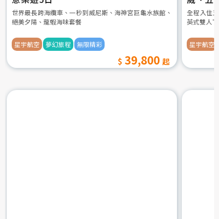
世界最長跨海纜車、一秒到威尼斯、海神宮巨龜水族館、
全程入住五
絕美夕陽、龍蝦海味套餐
英式雙人下
星宇航空
夢幻旅程
無限精彩
星宇航空
39,800