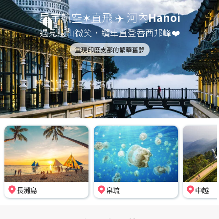
星宇航空✶直飛 ✈️ 河內
Hanoi
遇見遠山微笑，纜車直登番西邦峰❤️
重現印度支那的繁華舊夢
長灘島
帛琉
中越