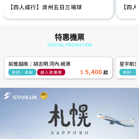
【四人成行】濟州五日三場球
【四人
特惠機票
SPECIAL PROMOTION
前進越南│胡志明.河內.峴港
星宇航
5,400
來回‧未稅
越人更優惠
來回‧