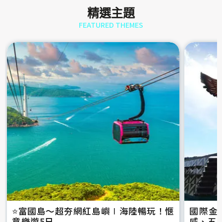
精選主題
FEATURED THEMES
⭐️富國島～超夯網紅島嶼∣海陸暢玩！愜
國際金
意樂遊5日
威、五