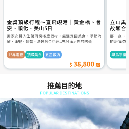
金獎頂級行程～直飛峴港｜黃金橋、會
立山黒
安、順化、美山5日
故鄉合
5日
獨家安排入住蘭珂悅椿度假村，嚴選異國美食、季節海
那一夜 ‧
鮮、龍蝦、螃蟹、法越融合料理...充分滿足您的味蕾
的溫情款待
世界遺產
頂級美食
五星飯店
早鳥享優
38,800
推薦目的地
POPULAR DESTINATIONS