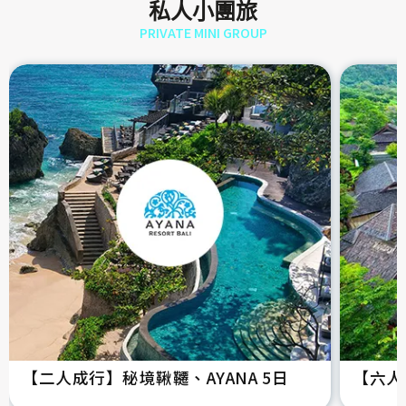
私人小團旅
PRIVATE MINI GROUP
【二人成行】秘境鞦韆、AYANA 5日
【六人