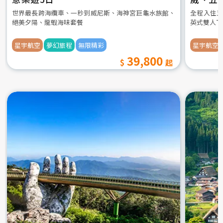
世界最長跨海纜車、一秒到威尼斯、海神宮巨龜水族館、
全程入住五
絕美夕陽、龍蝦海味套餐
英式雙人下
星宇航空
夢幻旅程
無限精彩
星宇航空
39,800