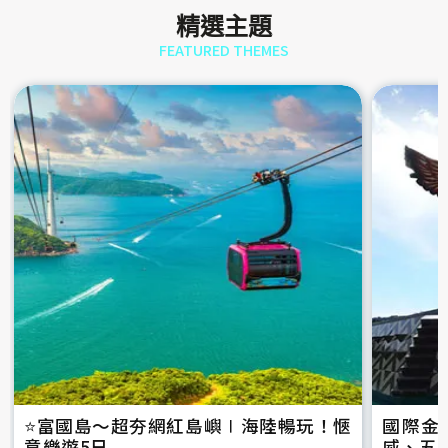
精選主題
FEATURED THEMES
⭐️富國島～超夯網紅島嶼∣海陸暢玩！愜
國際金
意樂遊5日
威、五