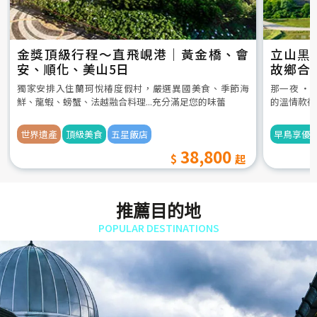
金獎頂級行程～直飛峴港｜黃金橋、會
立山黒
安、順化、美山5日
故鄉合
5日
獨家安排入住蘭珂悅椿度假村，嚴選異國美食、季節海
那一夜 ‧
鮮、龍蝦、螃蟹、法越融合料理...充分滿足您的味蕾
的溫情款待
世界遺產
頂級美食
五星飯店
早鳥享優
38,800
推薦目的地
POPULAR DESTINATIONS