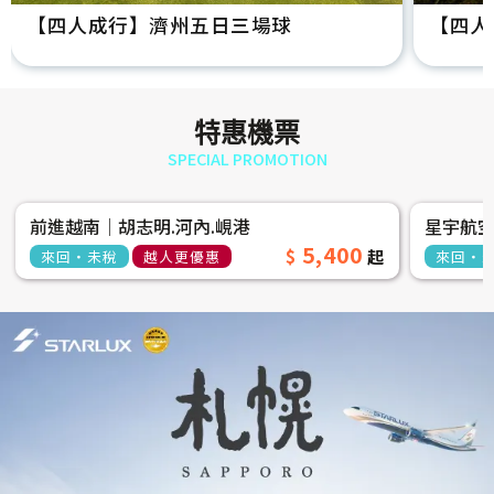
【四人成行】濟州五日三場球
【四人
特惠機票
SPECIAL PROMOTION
前進越南│胡志明.河內.峴港
星宇航
5,400
來回‧未稅
越人更優惠
來回‧