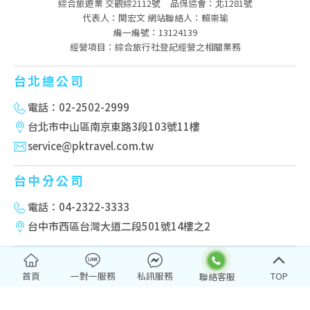
綜合旅遊業 交觀綜2112號
品保協會：北1281號
代表人：関宏文 網站聯絡人：賴崇瑜
編一編號：13124139
經營項目：綜合旅行社登記經營之相關業務
台北總公司
電話：02-2502-2999
台北市中山區南京東路3段103號11樓
service@pktravel.com.tw
台中分公司
電話：04-2322-3333
台中市西區台灣大道二段501號14樓之2
高雄分公司
首頁
一對一服務
私訊服務
TOP
電話：07-222-2277
高雄市新興區民權一路251號10樓-2