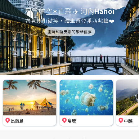
星宇航空✶直飛 ✈️ 河內
Hanoi
遇見遠山微笑，纜車直登番西邦峰❤️
重現印度支那的繁華舊夢
長灘島
帛琉
中越