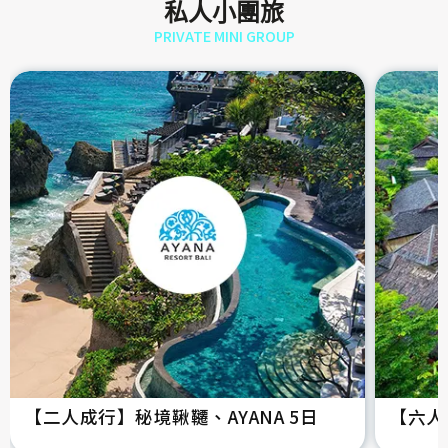
私人小團旅
PRIVATE MINI GROUP
【二人成行】秘境鞦韆、AYANA 5日
【六人