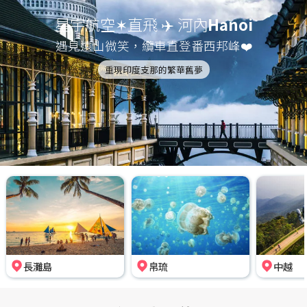
星宇航空✶直飛 ✈️ 河內
Hanoi
遇見遠山微笑，纜車直登番西邦峰❤️
重現印度支那的繁華舊夢
長灘島
帛琉
中越