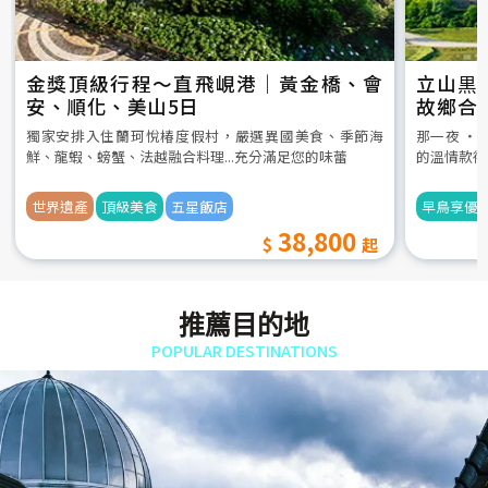
金獎頂級行程～直飛峴港｜黃金橋、會
立山黒
安、順化、美山5日
故鄉合
5日
獨家安排入住蘭珂悅椿度假村，嚴選異國美食、季節海
那一夜 ‧
鮮、龍蝦、螃蟹、法越融合料理...充分滿足您的味蕾
的溫情款待
世界遺產
頂級美食
五星飯店
早鳥享優
38,800
推薦目的地
POPULAR DESTINATIONS