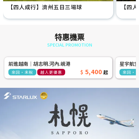
【四人成行】濟州五日三場球
【四人
特惠機票
SPECIAL PROMOTION
前進越南│胡志明.河內.峴港
星宇航
5,400
來回‧未稅
越人更優惠
來回‧