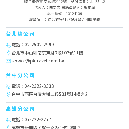
綜合旅遊業 交觀綜2112號
品保協會：北1281號
代表人：関宏文 網站聯絡人：賴崇瑜
編一編號：13124139
經營項目：綜合旅行社登記經營之相關業務
台北總公司
電話：02-2502-2999
台北市中山區南京東路3段103號11樓
service@pktravel.com.tw
台中分公司
電話：04-2322-3333
台中市西區台灣大道二段501號14樓之2
高雄分公司
電話：07-222-2277
高雄市新興區民權一路251號10樓-2