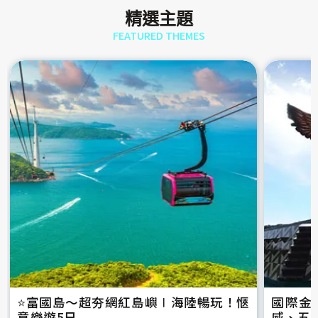
精選主題
FEATURED THEMES
⭐️富國島～超夯網紅島嶼∣海陸暢玩！愜
國際金
意樂遊5日
威、五