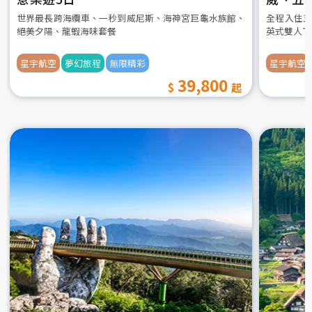
世界最長跨海纜車、一秒到威尼斯、海神宮巨龜水族館、
全程入住五
絕美夕陽、龍蝦海味套餐
英式雙人下
星宇航空
夢幻旅程
無限精彩
星宇航空
39,800