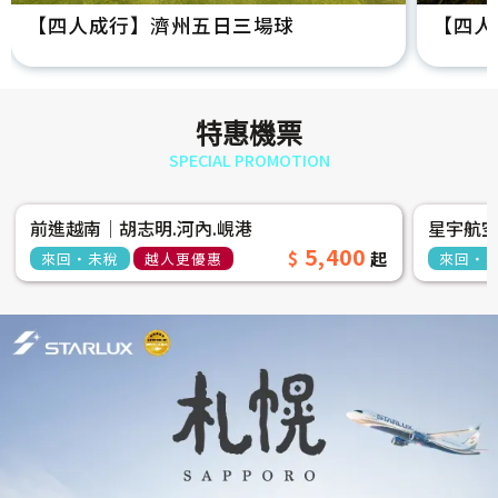
【四人成行】濟州五日三場球
【四人
特惠機票
SPECIAL PROMOTION
前進越南│胡志明.河內.峴港
星宇航
5,400
來回‧未稅
越人更優惠
來回‧