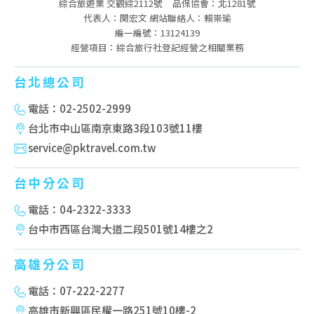
綜合旅遊業 交觀綜2112號
品保協會：北1281號
代表人：関宏文 網站聯絡人：賴崇瑜
編一編號：13124139
經營項目：綜合旅行社登記經營之相關業務
台北總公司
電話：02-2502-2999
台北市中山區南京東路3段103號11樓
service@pktravel.com.tw
台中分公司
電話：04-2322-3333
台中市西區台灣大道二段501號14樓之2
高雄分公司
電話：07-222-2277
高雄市新興區民權一路251號10樓-2