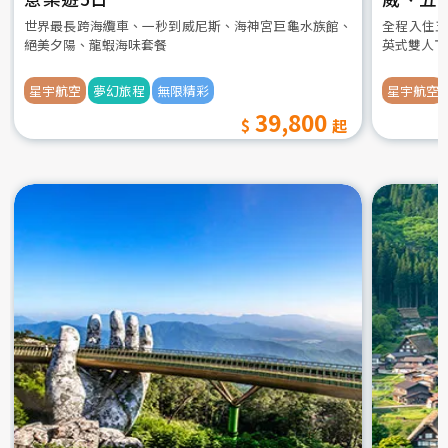
世界最長跨海纜車、一秒到威尼斯、海神宮巨龜水族館、
全程入住五
絕美夕陽、龍蝦海味套餐
英式雙人下
星宇航空
夢幻旅程
無限精彩
星宇航空
39,800