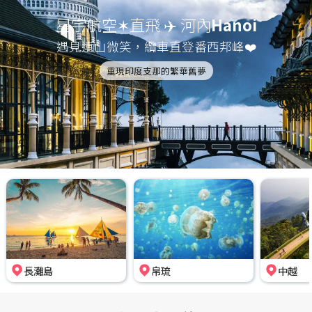
星宇航空✶直飛 ✈️ 河內
Hanoi
遇見遠山微笑，纜車直登番西邦峰❤️
重現印度支那的繁華舊夢
長灘島
帛琉
中越