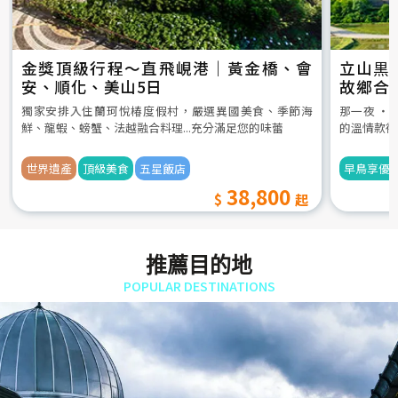
金獎頂級行程～直飛峴港｜黃金橋、會
立山黒
安、順化、美山5日
故鄉合
5日
獨家安排入住蘭珂悅椿度假村，嚴選異國美食、季節海
那一夜 ‧
鮮、龍蝦、螃蟹、法越融合料理...充分滿足您的味蕾
的溫情款待
世界遺產
頂級美食
五星飯店
早鳥享優
38,800
推薦目的地
POPULAR DESTINATIONS