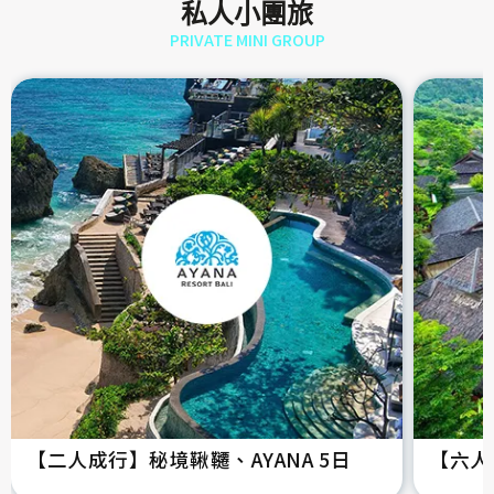
私人小團旅
PRIVATE MINI GROUP
【二人成行】秘境鞦韆、AYANA 5日
【六人