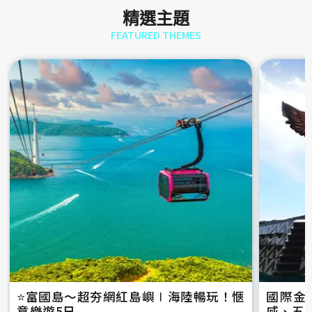
精選主題
FEATURED THEMES
⭐️富國島～超夯網紅島嶼∣海陸暢玩！愜
國際金
意樂遊5日
威、五