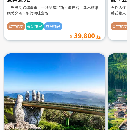
世界最長跨海纜車、一秒到威尼斯、海神宮巨龜水族館、
全程入住五
絕美夕陽、龍蝦海味套餐
英式雙人下
星宇航空
夢幻旅程
無限精彩
星宇航空
39,800