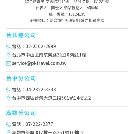
綜合旅遊業 交觀綜2112號
品保協會：北1281號
代表人：関宏文 網站聯絡人：賴崇瑜
編一編號：13124139
經營項目：綜合旅行社登記經營之相關業務
台北總公司
電話：02-2502-2999
台北市中山區南京東路3段103號11樓
service@pktravel.com.tw
台中分公司
電話：04-2322-3333
台中市西區台灣大道二段501號14樓之2
高雄分公司
電話：07-222-2277
高雄市新興區民權一路251號10樓-2