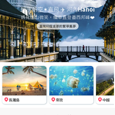
星宇航空✶直飛 ✈️ 河內
Hanoi
遇見遠山微笑，纜車直登番西邦峰❤️
重現印度支那的繁華舊夢
長灘島
帛琉
中越