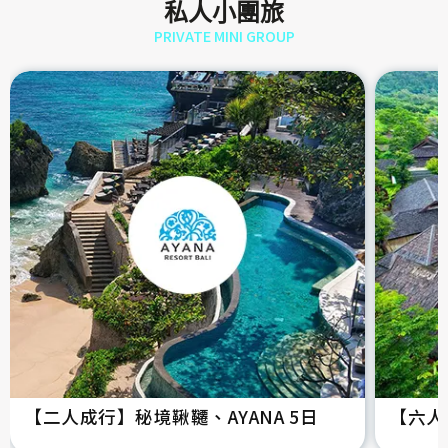
私人小團旅
PRIVATE MINI GROUP
【二人成行】秘境鞦韆、AYANA 5日
【六人