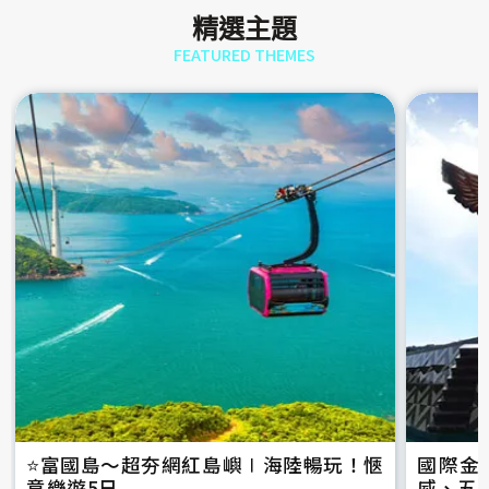
精選主題
FEATURED THEMES
⭐️富國島～超夯網紅島嶼∣海陸暢玩！愜
國際金
意樂遊5日
威、五