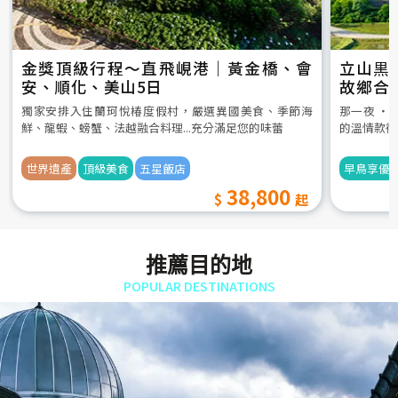
金獎頂級行程～直飛峴港｜黃金橋、會
立山黒
安、順化、美山5日
故鄉合
5日
獨家安排入住蘭珂悅椿度假村，嚴選異國美食、季節海
那一夜 ‧
鮮、龍蝦、螃蟹、法越融合料理...充分滿足您的味蕾
的溫情款待
世界遺產
頂級美食
五星飯店
早鳥享優
38,800
推薦目的地
POPULAR DESTINATIONS