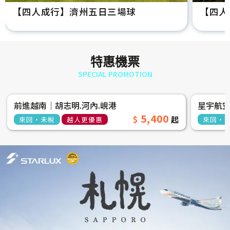
【四人成行】濟州五日三場球
【四人
特惠機票
SPECIAL PROMOTION
前進越南│胡志明.河內.峴港
星宇航
5,400
來回‧未稅
越人更優惠
來回‧