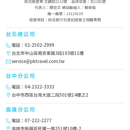
綜合旅遊業 交觀綜2112號
品保協會：北1281號
代表人：関宏文 網站聯絡人：賴崇瑜
編一編號：13124139
經營項目：綜合旅行社登記經營之相關業務
台北總公司
電話：02-2502-2999
台北市中山區南京東路3段103號11樓
service@pktravel.com.tw
台中分公司
電話：04-2322-3333
台中市西區台灣大道二段501號14樓之2
高雄分公司
電話：07-222-2277
高雄市新興區民權一路251號10樓-2