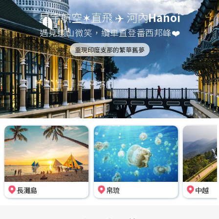
星宇航空✶直飛 ✈️ 河內
Hanoi
遇見遠山微笑，纜車直登番西邦峰❤️
重現印度支那的繁華舊夢
長灘島
帛琉
中越