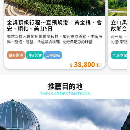
金獎頂級行程～直飛峴港｜黃金橋、會
立山黒
安、順化、美山5日
故鄉合
5日
獨家安排入住蘭珂悅椿度假村，嚴選異國美食、季節海
那一夜 ‧
鮮、龍蝦、螃蟹、法越融合料理...充分滿足您的味蕾
的溫情款待
世界遺產
頂級美食
五星飯店
早鳥享優
38,800
推薦目的地
POPULAR DESTINATIONS