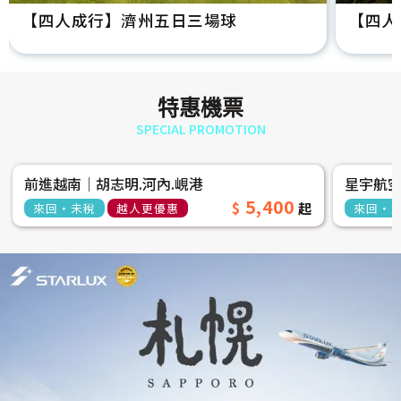
【四人成行】濟州五日三場球
【四人
特惠機票
SPECIAL PROMOTION
前進越南│胡志明.河內.峴港
星宇航
5,400
來回‧未稅
越人更優惠
來回‧