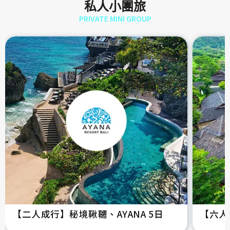
私人小團旅
PRIVATE MINI GROUP
【二人成行】秘境鞦韆、AYANA 5日
【六人