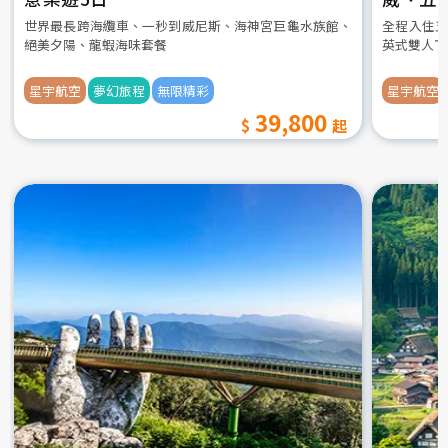
世界最長跨海纜車、一秒到威尼斯、海神宮巨龜水族館、
全程入住五
絕美夕陽、龍蝦海味套餐
英式雙人下
星宇航空
夢幻旅程
無限精彩
星宇航空
39,800