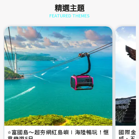
精選主題
FEATURED THEMES
⭐️富國島～超夯網紅島嶼∣海陸暢玩！愜
國際金
意樂遊5日
威、五