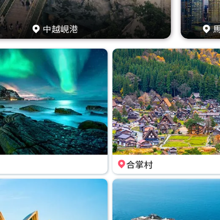
中越峴港
合掌村