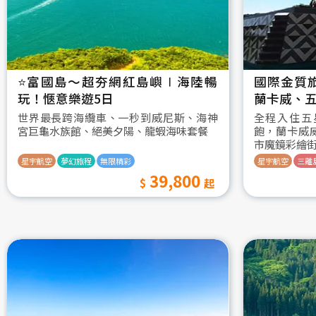
⭐️富國島～超夯網紅島嶼∣海陸暢
國際金質
玩！愜意樂遊5日
蘭卡威、五
世界最長跨海纜車、一秒到威尼斯、海神
全程入住五
宮巨龜水族館、絕美夕陽、龍蝦海味套餐
飽，蘭卡威
市魔鏡彩繪
星宇航空
夢幻旅程
無限精彩
星宇航空
三離
39,800