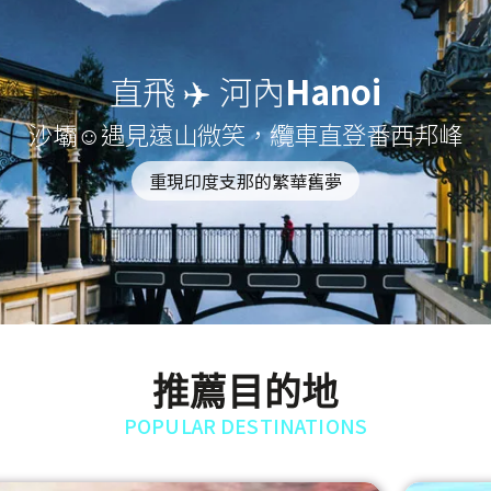
直飛 ✈️ 河內
Hanoi
沙壩☺遇見遠山微笑，纜車直登番西邦峰
重現印度支那的繁華舊夢
推薦目的地
POPULAR DESTINATIONS