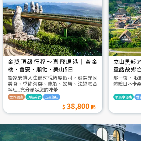
金獎頂級行程～直飛峴港｜黃金
立山黒部ア
橋、會安、順化、美山5日
童話故鄉
村古街町5
獨家安排入住蘭珂悅椿度假村，嚴選異國
那一夜 ‧ 
美食、季節海鮮、龍蝦、螃蟹、法越融合
體驗日本卡
料理...充分滿足您的味蕾
世界遺產
頂級美食
五星飯店
早鳥享優惠
世
38,800