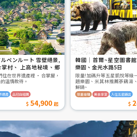
ルペンルート 雪壁絕景,
韓國│首爾~星空圖書館2
合掌村、 上高地秘境、鄉
樂園、金光水路5日
日
我們住在世界遺產裡 ‧ 合掌屋，
限量!加碼升等五星凱悅等級
桑的溫情款待。
題樂園、米其林推薦蔘鷄湯
鮮鍋~
界遺產
品冠自組團
限量搶購
美食享宴
入住五星飯店
54,900
2