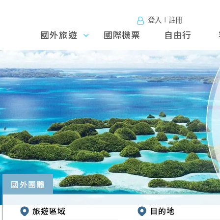
登入∣註冊
國外旅遊
國外旅
國際機票
自由行
遊
往前
國外團體
旅遊區域
目的地