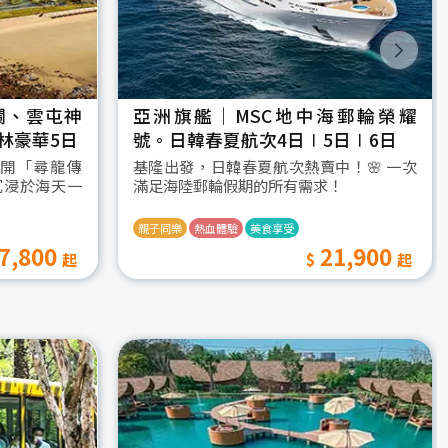
瀾、雲屯神
亞洲旗艦｜MSC地中海郵輪榮耀
林豪華5日
號。日韓春夏航次4日∣5日∣6日
開「尋龍傳
基隆出發，日韓春夏航次熱賣中！🌸 一次
沉浸於海天一
滿足海陸郵輪假期的所有需求！
親子同樂
熱血體驗
美食享受
7,800
21,900