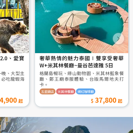
.0、愛寶
奢華熱情的魅力泰國∣雙享受奢華
W+米其林餐廳~曼谷芭達雅 5日
一晚、大型主
格蘭島暢玩、綠山動物園、米其林藍象餐
、必吃龍蝦海
廳、鄭王廟泰服體驗、台版馬爾地夫打
卡。
五星飯店
米其林餐廳
網紅咖啡廳
4,900
37,800