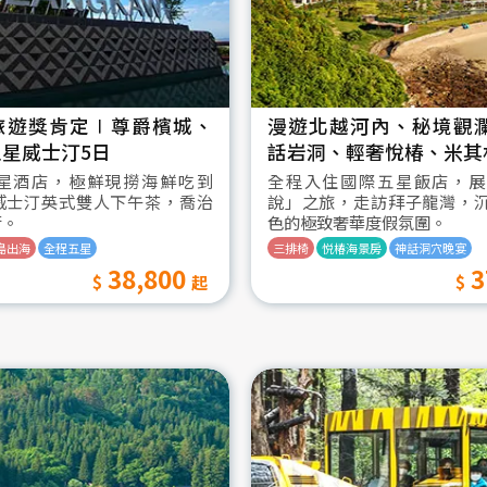
旅遊獎肯定∣尊爵檳城、
漫遊北越河內、秘境觀
星威士汀5日
話岩洞、輕奢悅椿、米其
星酒店，極鮮現撈海鮮吃到
全程入住國際五星飯店，展
威士汀英式雙人下午茶，喬治
說」之旅，走訪拜子龍灣，
街。
色的極致奢華度假氛圍。
島出海
全程五星
三排椅
悦椿海景房
神話洞穴晚宴
38,800
3