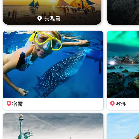
長灘島
宿霧
歐洲