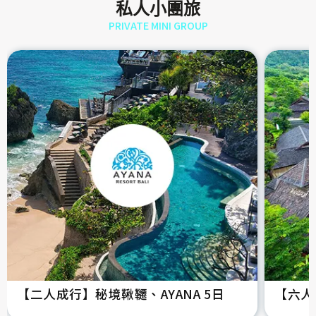
私人小團旅
PRIVATE MINI GROUP
【二人成行】秘境鞦韆、AYANA 5日
【六人