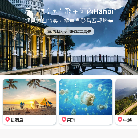
星宇航空✶直飛 ✈️ 河內
Hanoi
遇見遠山微笑，纜車直登番西邦峰❤️
重現印度支那的繁華舊夢
長灘島
帛琉
中越