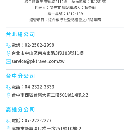
綜合旅遊業 交觀綜2112號
品保協會：北1281號
代表人：関宏文 網站聯絡人：賴崇瑜
編一編號：13124139
經營項目：綜合旅行社登記經營之相關業務
台北總公司
電話：02-2502-2999
台北市中山區南京東路3段103號11樓
service@pktravel.com.tw
台中分公司
電話：04-2322-3333
台中市西區台灣大道二段501號14樓之2
高雄分公司
電話：07-222-2277
高雄市新興區民權一路251號10樓-2