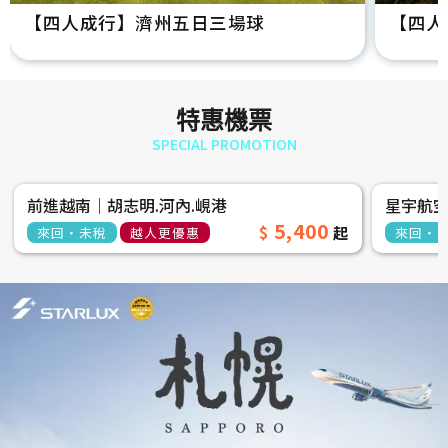
【四人成行】濟州五日三場球
【四人
特惠機票
SPECIAL PROMOTION
前進越南│胡志明.河內.峴港
星宇航
5,400
來回‧未稅
越人更優惠
來回‧