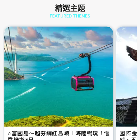
精選主題
FEATURED THEMES
⭐️富國島～超夯網紅島嶼∣海陸暢玩！愜
國際金
意樂遊5日
威、五