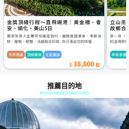
金獎頂級行程～直飛峴港｜黃金橋、會
立山黒
安、順化、美山5日
故鄉合
5日
獨家安排入住蘭珂悅椿度假村，嚴選異國美食、季節海
那一夜 ‧
鮮、龍蝦、螃蟹、法越融合料理...充分滿足您的味蕾
的溫情款待
世界遺產
頂級美食
五星飯店
早鳥享優
38,800
推薦目的地
POPULAR DESTINATIONS