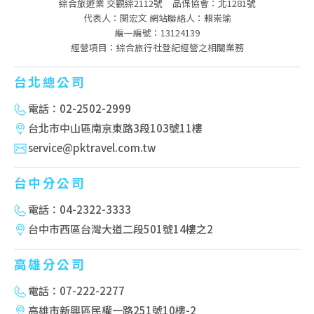
綜合旅遊業 交觀綜2112號
品保協會：北1281號
代表人：関宏文 網站聯絡人：賴崇瑜
編一編號：13124139
經營項目：綜合旅行社登記經營之相關業務
台北總公司
電話：02-2502-2999
台北市中山區南京東路3段103號11樓
service@pktravel.com.tw
台中分公司
電話：04-2322-3333
台中市西區台灣大道二段501號14樓之2
高雄分公司
電話：07-222-2277
高雄市新興區民權一路251號10樓-2