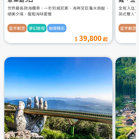
世界最長跨海纜車、一秒到威尼斯、海神宮巨龜水族館、
全程入住五
絕美夕陽、龍蝦海味套餐
英式雙人下
星宇航空
夢幻旅程
無限精彩
星宇航空
39,800