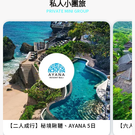
私人小團旅
PRIVATE MINI GROUP
【二人成行】秘境鞦韆、AYANA 5日
【六人