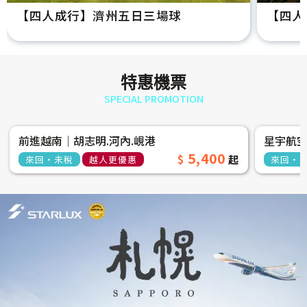
【四人成行】濟州五日三場球
【四人
特惠機票
SPECIAL PROMOTION
前進越南│胡志明.河內.峴港
星宇航
5,400
來回‧未稅
越人更優惠
來回‧