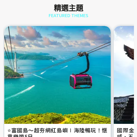
精選主題
FEATURED THEMES
⭐️富國島～超夯網紅島嶼∣海陸暢玩！愜
國際金
意樂遊5日
威、五