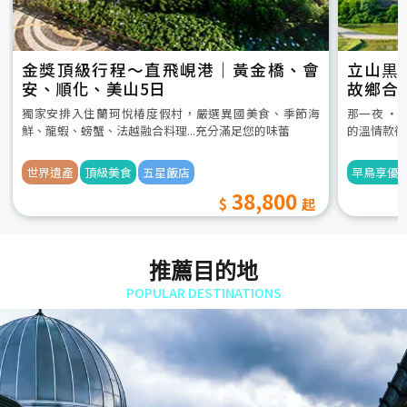
金獎頂級行程～直飛峴港｜黃金橋、會
立山黒
安、順化、美山5日
故鄉合
5日
獨家安排入住蘭珂悅椿度假村，嚴選異國美食、季節海
那一夜 ‧
鮮、龍蝦、螃蟹、法越融合料理...充分滿足您的味蕾
的溫情款待
世界遺產
頂級美食
五星飯店
早鳥享優
38,800
推薦目的地
POPULAR DESTINATIONS