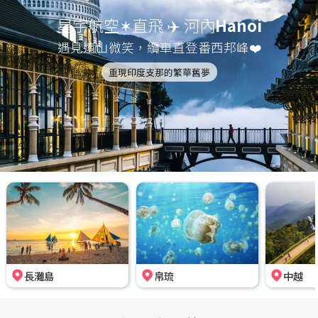
星宇航空✶直飛 ✈️ 河內
Hanoi
遇見遠山微笑，纜車直登番西邦峰❤️
重現印度支那的繁華舊夢
長灘島
帛琉
中越