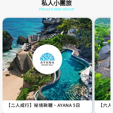
私人小團旅
PRIVATE MINI GROUP
【二人成行】秘境鞦韆、AYANA 5日
【六人