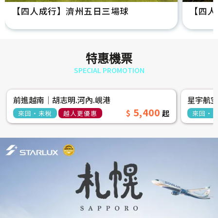
【四人成行】濟州五日三場球
【四人
特惠機票
SPECIAL PROMOTION
前進越南│胡志明.河內.峴港
星宇航
5,400
來回‧未稅
越人更優惠
來回‧