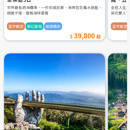
世界最長跨海纜車、一秒到威尼斯、海神宮巨龜水族館、
全程入住五
絕美夕陽、龍蝦海味套餐
英式雙人下
星宇航空
夢幻旅程
無限精彩
星宇航空
39,800