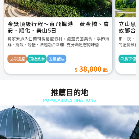
金獎頂級行程～直飛峴港｜黃金橋、會
立山黒
安、順化、美山5日
故鄉合
5日
獨家安排入住蘭珂悅椿度假村，嚴選異國美食、季節海
那一夜 ‧
鮮、龍蝦、螃蟹、法越融合料理...充分滿足您的味蕾
的溫情款待
世界遺產
頂級美食
五星飯店
早鳥享優
38,800
推薦目的地
POPULAR DESTINATIONS