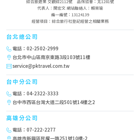
綜合旅遊業 交觀綜2112號
品保協會：北1281號
代表人：関宏文 網站聯絡人：賴崇瑜
編一編號：13124139
經營項目：綜合旅行社登記經營之相關業務
台北總公司
電話：02-2502-2999
台北市中山區南京東路3段103號11樓
service@pktravel.com.tw
台中分公司
電話：04-2322-3333
台中市西區台灣大道二段501號14樓之2
高雄分公司
電話：07-222-2277
高雄市新興區民權一路251號10樓-2