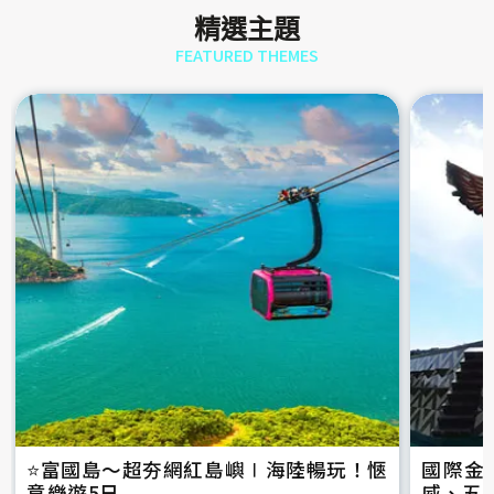
精選主題
FEATURED THEMES
⭐️富國島～超夯網紅島嶼∣海陸暢玩！愜
國際金
意樂遊5日
威、五