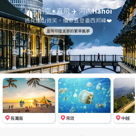
星宇航空✶直飛 ✈️ 河內
Hanoi
遇見遠山微笑，纜車直登番西邦峰❤️
重現印度支那的繁華舊夢
長灘島
帛琉
中越