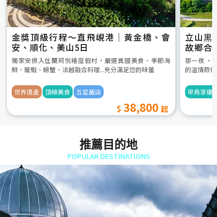
金獎頂級行程～直飛峴港｜黃金橋、會
立山黒
安、順化、美山5日
故鄉合
5日
獨家安排入住蘭珂悅椿度假村，嚴選異國美食、季節海
那一夜 ‧
鮮、龍蝦、螃蟹、法越融合料理...充分滿足您的味蕾
的溫情款待
世界遺產
頂級美食
五星飯店
早鳥享優
38,800
推薦目的地
POPULAR DESTINATIONS