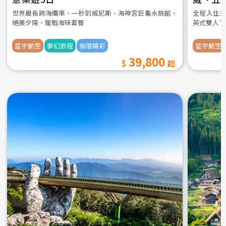
世界最長跨海纜車、一秒到威尼斯、海神宮巨龜水族館、
全程入住五
絕美夕陽、龍蝦海味套餐
英式雙人下
星宇航空
夢幻旅程
無限精彩
星宇航空
39,800