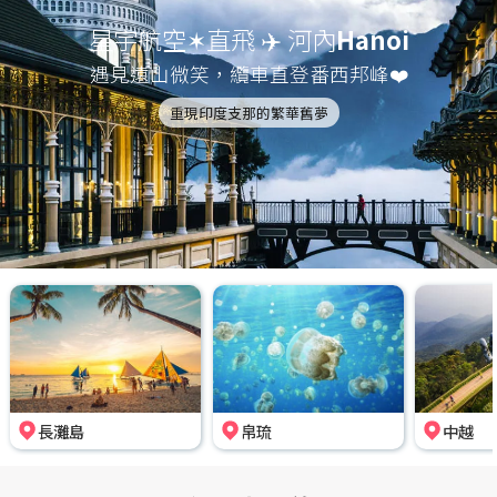
星宇航空✶直飛 ✈️ 河內
Hanoi
遇見遠山微笑，纜車直登番西邦峰❤️
重現印度支那的繁華舊夢
長灘島
帛琉
中越