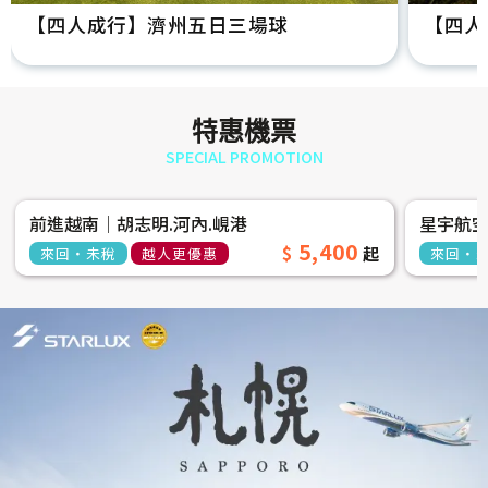
【四人成行】濟州五日三場球
【四人
特惠機票
SPECIAL PROMOTION
前進越南│胡志明.河內.峴港
星宇航
5,400
來回‧未稅
越人更優惠
來回‧