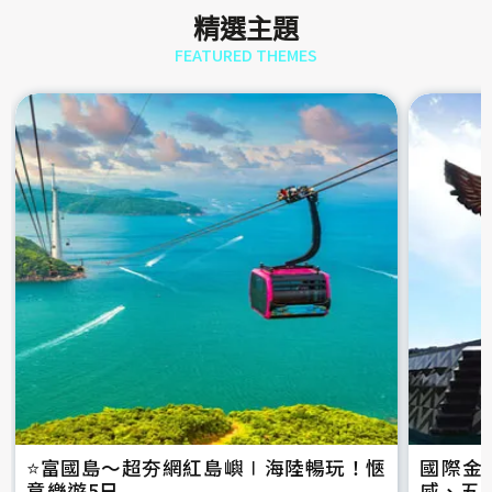
精選主題
FEATURED THEMES
⭐️富國島～超夯網紅島嶼∣海陸暢玩！愜
國際金
意樂遊5日
威、五