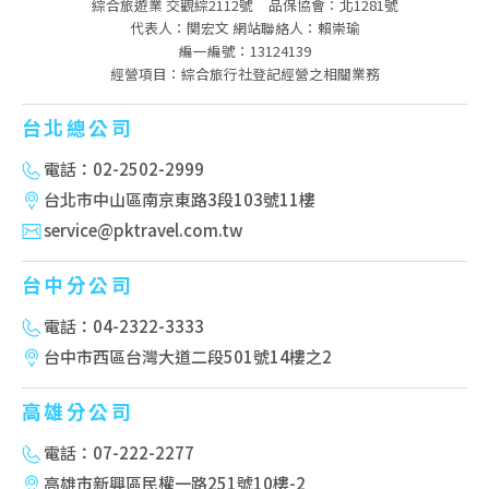
綜合旅遊業 交觀綜2112號
品保協會：北1281號
代表人：関宏文 網站聯絡人：賴崇瑜
編一編號：13124139
經營項目：綜合旅行社登記經營之相關業務
台北總公司
電話：02-2502-2999
台北市中山區南京東路3段103號11樓
service@pktravel.com.tw
台中分公司
電話：04-2322-3333
台中市西區台灣大道二段501號14樓之2
高雄分公司
電話：07-222-2277
高雄市新興區民權一路251號10樓-2