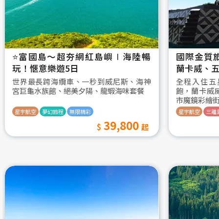
⭐️富國島～超夯網紅島嶼∣海陸暢
國際金質
玩！愜意樂遊5日
蘭卡威、五
世界最長跨海纜車、一秒到威尼斯、海神
全程入住五
宮巨龜水族館、絕美夕陽、龍蝦海味套餐
飽，蘭卡威
市魔鏡彩繪
星宇航空
夢幻旅程
無限精彩
星宇航空
三離
39,800