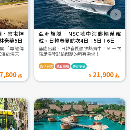
瀾、雲屯神
亞洲旗艦｜MSC地中海郵輪榮耀
林豪華5日
號。日韓春夏航次4日∣5日∣6日
開「尋龍傳
基隆出發，日韓春夏航次熱賣中！🌸 一次
沉浸於海天一
滿足海陸郵輪假期的所有需求！
親子同樂
熱血體驗
美食享受
7,800
21,900