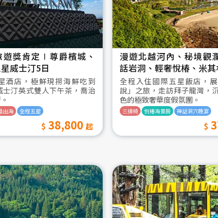
旅遊獎肯定∣尊爵檳城、
漫遊北越河內、秘境觀
星威士汀5日
話岩洞、輕奢悅椿、米其
星酒店，極鮮現撈海鮮吃到
全程入住國際五星飯店，展
威士汀英式雙人下午茶，喬治
說」之旅，走訪拜子龍灣，
街。
色的極致奢華度假氛圍。
島出海
全程五星
三排椅
悦椿海景房
神話洞穴晚宴
38,800
3