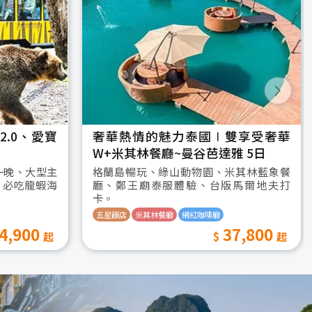
.0、愛寶
奢華熱情的魅力泰國∣雙享受奢華
W+米其林餐廳~曼谷芭達雅 5日
一晚、大型主
格蘭島暢玩、綠山動物園、米其林藍象餐
、必吃龍蝦海
廳、鄭王廟泰服體驗、台版馬爾地夫打
卡。
五星飯店
米其林餐廳
網紅咖啡廳
4,900
37,800