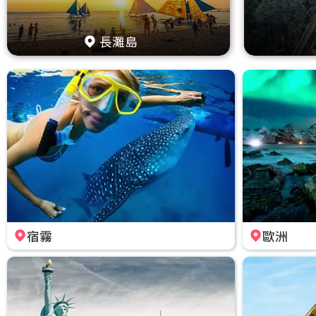
長灘島
宿霧
歐洲