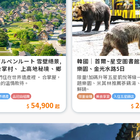
ルペンルート 雪壁絕景,
韓國│首爾~星空圖書館2
合掌村、 上高地秘境、鄉
樂園、金光水路5日
日
我們住在世界遺產裡 ‧ 合掌屋，
限量!加碼升等五星凱悅等級
桑的溫情款待。
題樂園、米其林推薦蔘鷄湯
鮮鍋~
界遺產
品冠自組團
限量搶購
美食享宴
入住五星飯店
54,900
2