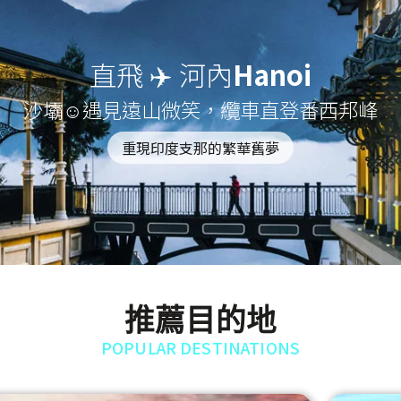
直飛 ✈️ 河內
Hanoi
沙壩☺遇見遠山微笑，纜車直登番西邦峰
重現印度支那的繁華舊夢
推薦目的地
POPULAR DESTINATIONS