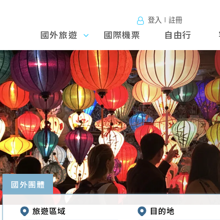
登入∣註冊
國外旅遊
國外旅
國際機票
自由行
遊
往前
國外團體
旅遊區域
目的地