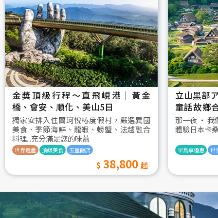
金獎頂級行程～直飛峴港｜黃金
立山黒部ア
橋、會安、順化、美山5日
童話故鄉
村古街町5
獨家安排入住蘭珂悅椿度假村，嚴選異國
那一夜 ‧ 
美食、季節海鮮、龍蝦、螃蟹、法越融合
體驗日本卡
料理...充分滿足您的味蕾
世界遺產
頂級美食
五星飯店
早鳥享優惠
世
38,800