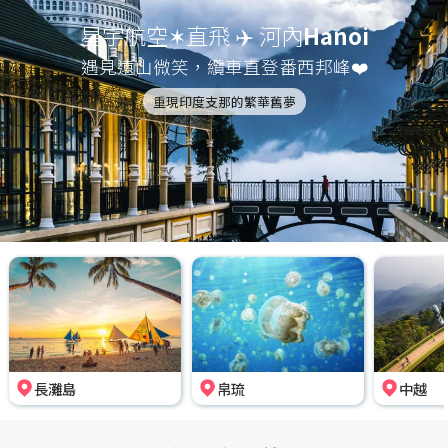
星宇航空✶直飛 ✈️ 河內
Hanoi
遇見遠山微笑，纜車直登番西邦峰❤️
重現印度支那的繁華舊夢
長灘島
帛琉
中越