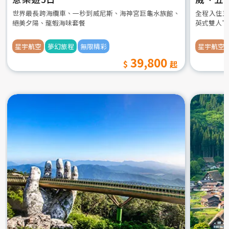
世界最長跨海纜車、一秒到威尼斯、海神宮巨龜水族館、
全程入住五
絕美夕陽、龍蝦海味套餐
英式雙人下
星宇航空
夢幻旅程
無限精彩
星宇航空
39,800