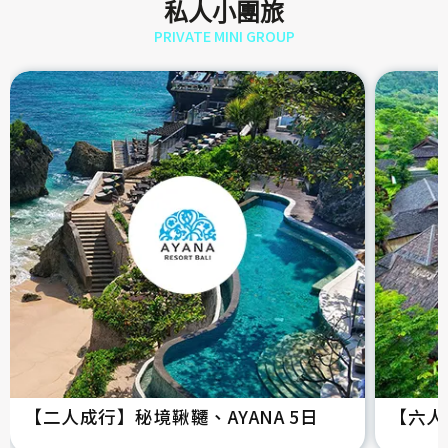
私人小團旅
PRIVATE MINI GROUP
【二人成行】秘境鞦韆、AYANA 5日
【六人