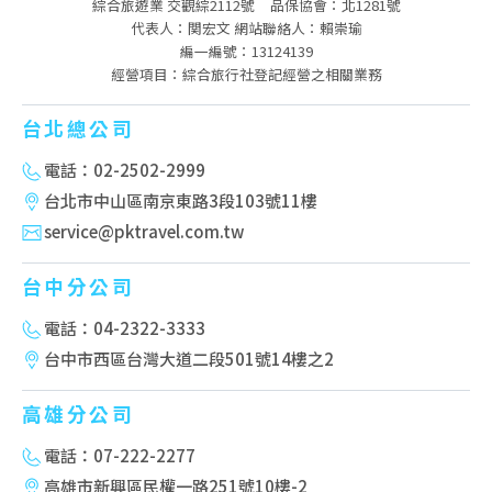
綜合旅遊業 交觀綜2112號
品保協會：北1281號
代表人：関宏文 網站聯絡人：賴崇瑜
編一編號：13124139
經營項目：綜合旅行社登記經營之相關業務
台北總公司
電話：02-2502-2999
台北市中山區南京東路3段103號11樓
service@pktravel.com.tw
台中分公司
電話：04-2322-3333
台中市西區台灣大道二段501號14樓之2
高雄分公司
電話：07-222-2277
高雄市新興區民權一路251號10樓-2