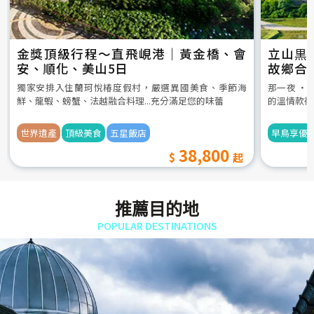
金獎頂級行程～直飛峴港｜黃金橋、會
立山黒
安、順化、美山5日
故鄉合
5日
獨家安排入住蘭珂悅椿度假村，嚴選異國美食、季節海
那一夜 ‧
鮮、龍蝦、螃蟹、法越融合料理...充分滿足您的味蕾
的溫情款待
世界遺產
頂級美食
五星飯店
早鳥享優
38,800
推薦目的地
POPULAR DESTINATIONS