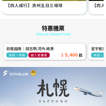
【四人成行】濟州五日三場球
【四人
特惠機票
SPECIAL PROMOTION
前進越南│胡志明.河內.峴港
星宇航
5,400
來回‧未稅
越人更優惠
來回‧