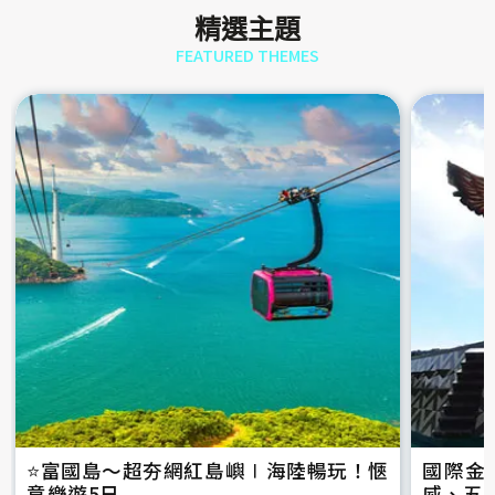
精選主題
FEATURED THEMES
⭐️富國島～超夯網紅島嶼∣海陸暢玩！愜
國際金
意樂遊5日
威、五