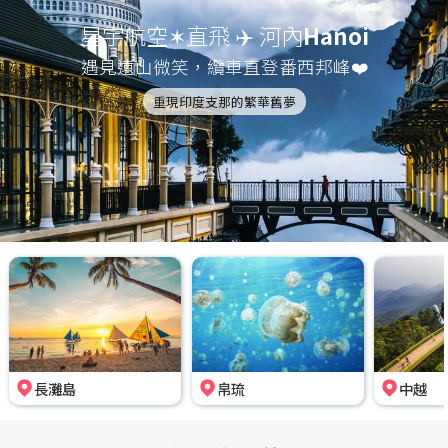
星宇航空✶直飛 ✈️ 河內
Hanoi
遇見遠山微笑，纜車直登番西邦峰❤️
重現印度支那的繁華舊夢
長灘島
帛琉
中越