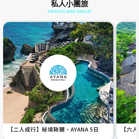
私人小團旅
PRIVATE MINI GROUP
【二人成行】秘境鞦韆、AYANA 5日
【六人