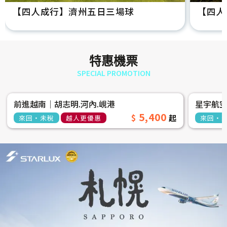
【四人成行】濟州五日三場球
【四人
特惠機票
SPECIAL PROMOTION
前進越南│胡志明.河內.峴港
星宇航
5,400
來回‧未稅
越人更優惠
來回‧