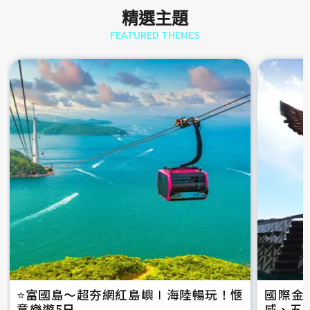
精選主題
FEATURED THEMES
⭐️富國島～超夯網紅島嶼∣海陸暢玩！愜
國際金
意樂遊5日
威、五