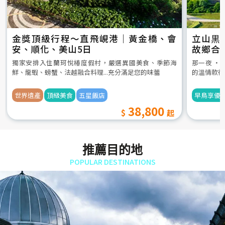
金獎頂級行程～直飛峴港｜黃金橋、會
立山黒
安、順化、美山5日
故鄉合
5日
獨家安排入住蘭珂悅椿度假村，嚴選異國美食、季節海
那一夜 ‧
鮮、龍蝦、螃蟹、法越融合料理...充分滿足您的味蕾
的溫情款待
世界遺產
頂級美食
五星飯店
早鳥享優
38,800
推薦目的地
POPULAR DESTINATIONS