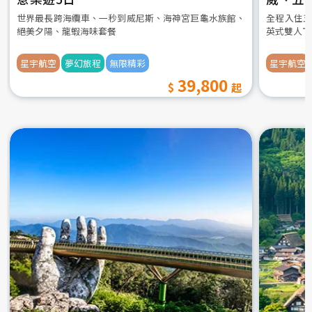
世界最長跨海纜車、一秒到威尼斯、海神宮巨龜水族館、
全程入住五
絕美夕陽、龍蝦海味套餐
英式雙人下
星宇航空
夢幻旅程
無限精彩
星宇航空
39,800