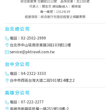
綜合旅遊業 交觀綜2112號
品保協會：北1281號
代表人：関宏文 網站聯絡人：賴崇瑜
編一編號：13124139
經營項目：綜合旅行社登記經營之相關業務
台北總公司
電話：02-2502-2999
台北市中山區南京東路3段103號11樓
service@pktravel.com.tw
台中分公司
電話：04-2322-3333
台中市西區台灣大道二段501號14樓之2
高雄分公司
電話：07-222-2277
高雄市新興區民權一路251號10樓-2